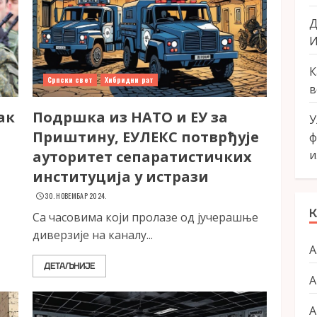
Д
И
К
Српски свет
Хибридни рат
в
ак
Подршка из НАТО и ЕУ за
У
Приштину, ЕУЛЕКС потврђује
ф
ауторитет сепаратистичких
и
институција у истрази
30. НОВЕМБАР 2024.
К
Са часовима који пролазе од јучерашње
диверзије на каналу...
А
ДЕТАЉНИЈЕ
А
А