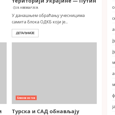
територији Украјине — Путин
о
28. НОВЕМБАР 2024.
У данашњем обраћању учесницима
с
самита блока ОДКБ који је...
а
ДЕТАЉНИЈЕ
ј
ј
м
а
м
ф
Блиски исток
ј
и
Турска и САД обнављају