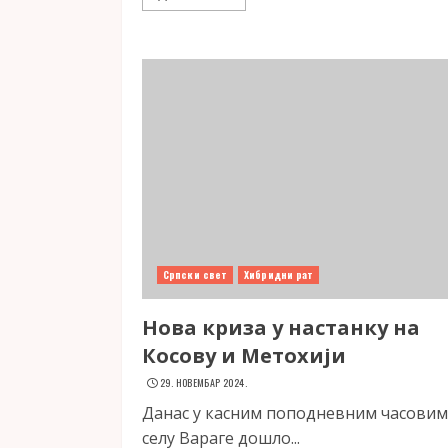
Српски свет
Хибридни рат
Нова криза у настанку на
Косову и Метохији
29. НОВЕМБАР 2024.
Данас у касним поподневним часовима
селу Вараге дошло...