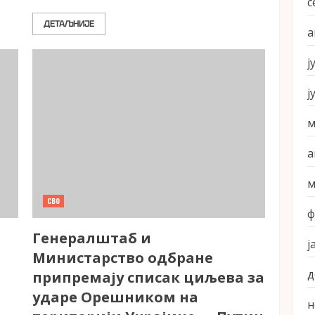
с
ДЕТАЉНИЈЕ
а
ј
ј
м
а
м
СВО
ф
Генералштаб и
ј
Министарство одбране
д
припремају списак циљева за
ударе Орешником на
н