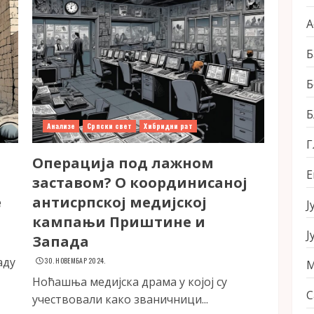
А
Б
Б
Б
Анализе
Српски свет
Хибридни рат
Г
Операција под лажном
Е
заставом? О координисаној
е
антисрпској медијској
Ј
кампањи Приштине и
Ј
Запада
аду
30. НОВЕМБАР 2024.
М
Ноћашња медијска драма у којој су
С
учествовали како званичници...