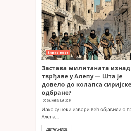
Блиски исток
Застава милитаната изнад
тврђаве у Алепу — Шта је
довело до колапса сиријск
одбране?
30. НОВЕМБАР 2024.
Иако су неки извори већ објавили о п
Алепа,...
ДЕТАЉНИЈЕ