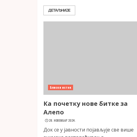
ДЕТАЉНИЈЕ
Блиски исток
Ка почетку нове битке за
Алепо
28. НОВЕМБАР 2024.
Док се у јавности појављује све више