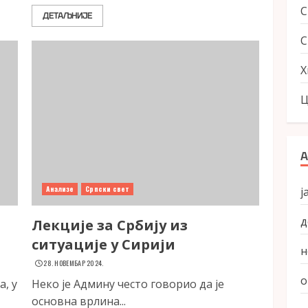
ДЕТАЉНИЈЕ
С
Х
Ц
А
Анализе
Српски свет
ј
д
Лекције за Србију из
ситуације у Сирији
н
28. НОВЕМБАР 2024.
о
, у
Неко је Админу често говорио да је
основна врлина...