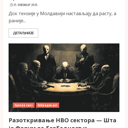
21. НОВЕМБАР 2025.
Док тензије у Молдавији настављају да расту, а
раније...
ДЕТАЉНИЈЕ
Српски свет
Хибридни рат
Разоткривање НВО сектора — Шта