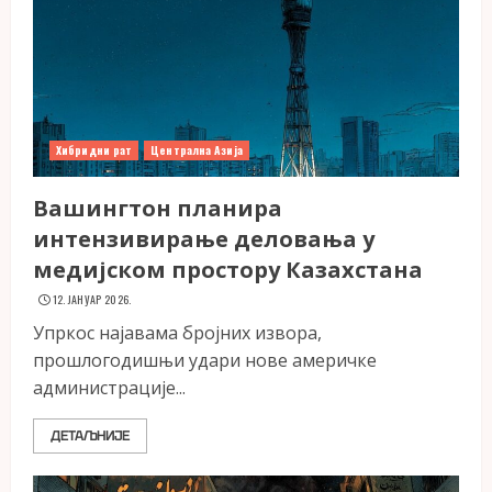
Хибридни рат
Централна Азија
Вашингтон планира
интензивирање деловања у
медијском простору Казахстана
12. ЈАНУАР 2026.
Упркос најавама бројних извора,
прошлогодишњи удари нове америчке
администрације...
ДЕТАЉНИЈЕ