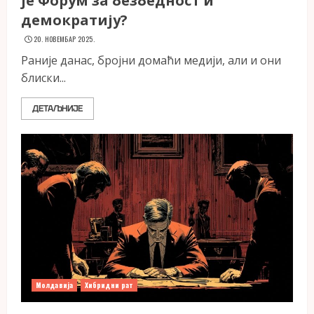
је Форум за безбедност и
демократију?
20. НОВЕМБАР 2025.
Раније данас, бројни домаћи медији, али и они
блиски...
ДЕТАЉНИЈЕ
Молдавија
Хибридни рат