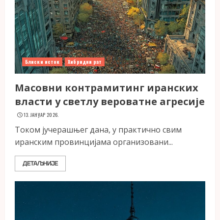
Блиски исток
Хибридни рат
Масовни контрамитинг иранских
власти у светлу вероватне агресије
13. ЈАНУАР 2026.
Током јучерашњег дана, у практично свим
иранским провинцијама организовани...
ДЕТАЉНИЈЕ