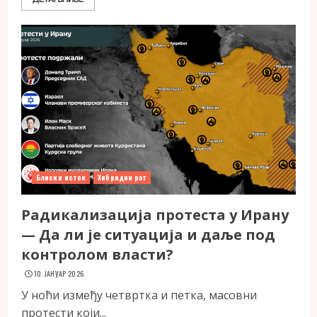
Блиски исток
Хибридни рат
Радикализација протеста у Ирану
— Да ли је ситуација и даље под
контролом власти?
10. ЈАНУАР 2026.
У ноћи између четвртка и петка, масовни
протести који...