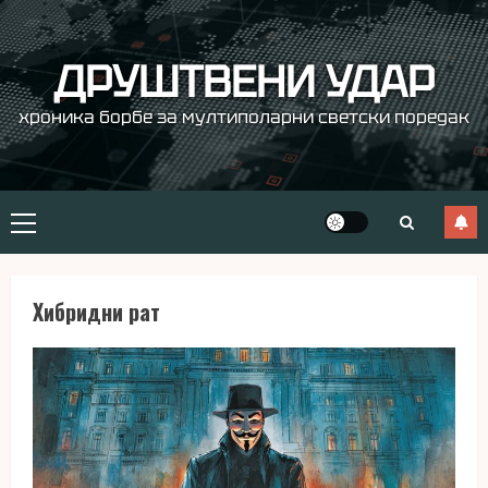
Skip
to
content
ДРУШТВЕНИ УДАР
хроника борбе за мултиполарни светски поредак
Primary
Menu
Хибридни рат