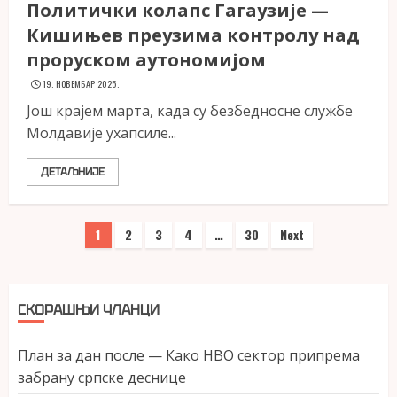
Политички колапс Гагаузије —
Кишињев преузима контролу над
проруском аутономијом
19. НОВЕМБАР 2025.
Још крајем марта, када су безбедносне службе
Молдавије ухапсиле...
ДЕТАЉНИЈЕ
Пагинација
1
2
3
4
…
30
Next
чланака
СКОРАШЊИ ЧЛАНЦИ
План за дан после — Како НВО сектор припрема
забрану српске деснице