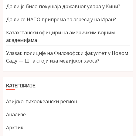
Да ли је било покушаја државног удара у Кини?
Да ли се НАТО припрема за агресију на Иран?
Казахстански официри на америчким војним
академијама
Улазак полиције на Филозофски факултет у Новом
Саду — Шта стоји иза медијског хаоса?
КАТЕГОРИЈЕ
Азијско-тихоокеански регион
Анализе
Арктик