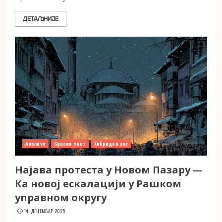
ДЕТАЉНИЈЕ
Анализе
Српски свет
Хибридни рат
Најава протеста у Новом Пазару —
Ка новој ескалацији у Рашком
управном округу
14. ДЕЦЕМБАР 2025.