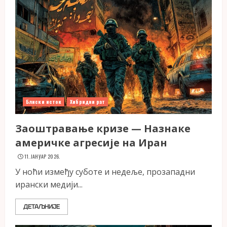
Блиски исток
Хибридни рат
Заоштравање кризе — Назнаке
америчке агресије на Иран
11. ЈАНУАР 2026.
У ноћи између суботе и недеље, прозападни
ирански медији...
ДЕТАЉНИЈЕ