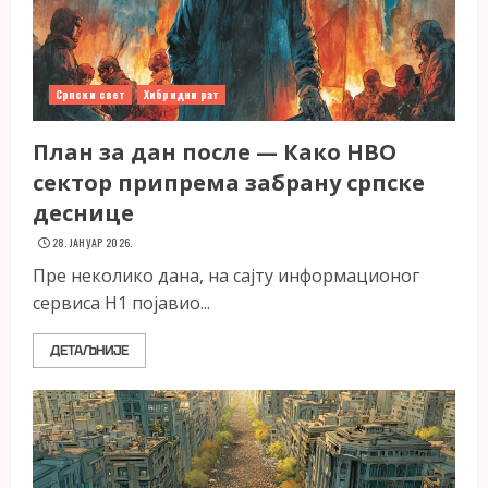
Српски свет
Хибридни рат
План за дан после — Како НВО
сектор припрема забрану српске
деснице
28. ЈАНУАР 2026.
Пре неколико дана, на сајту информационог
сервиса Н1 појавио...
ДЕТАЉНИЈЕ