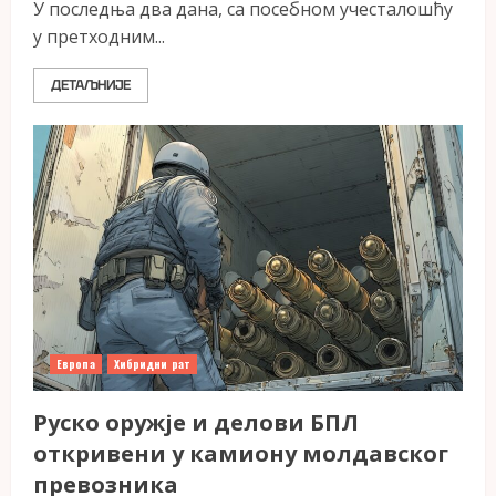
У последња два дана, са посебном учесталошћу
у претходним...
ДЕТАЉНИЈЕ
Европа
Хибридни рат
Руско оружје и делови БПЛ
откривени у камиону молдавског
превозника