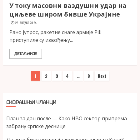
У току масовни ваздушни удар на
циљеве широм бивше Украјине
26. АВГУСТ 2024.
Рано јутрос, ракетне снаге армије РФ
приступиле су извођењу...
ДЕТАЉНИЈЕ
Пагинација
1
2
3
4
…
8
Next
чланака
СКОРАШЊИ ЧЛАНЦИ
План за дан после — Како НВО сектор припрема
забрану српске деснице
Да ли је било покушаја државног удара у Кини?