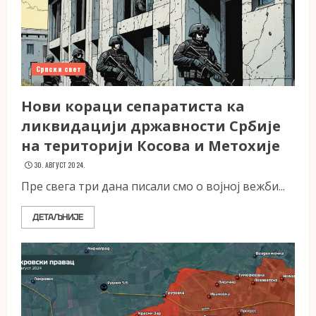
Српски свет
Нови кораци сепаратиста ка
ликвидацији државности Србије
на територији Косова и Метохије
30. АВГУСТ 2024.
Пре свега три дана писали смо о војној вежби...
ДЕТАЉНИЈЕ