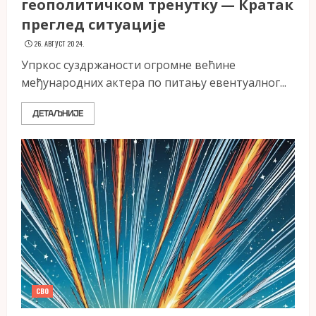
геополитичком тренутку — Кратак
преглед ситуације
26. АВГУСТ 2024.
Упркос суздржаности огромне већине
међународних актера по питању евентуалног...
ДЕТАЉНИЈЕ
СВО