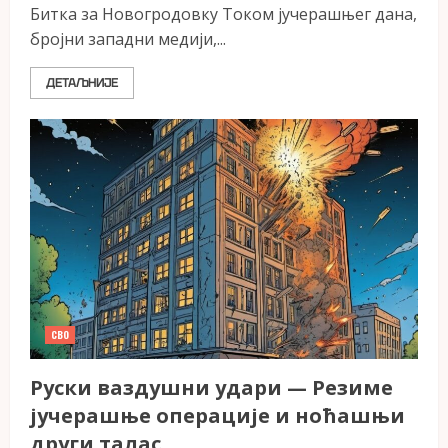
Битка за Новогродовку Током јучерашњег дана,
бројни западни медији,...
ДЕТАЉНИЈЕ
СВО
Руски ваздушни удари — Резиме
јучерашње операције и ноћашњи
други талас