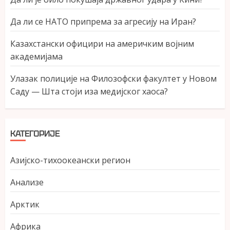
Да ли се НАТО припрема за агресију на Иран?
Казахстански официри на америчким војним
академијама
Улазак полиције на Филозофски факултет у Новом
Саду — Шта стоји иза медијског хаоса?
КАТЕГОРИЈЕ
Азијско-тихоокеански регион
Анализе
Арктик
Африка