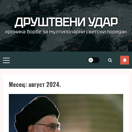
Skip
to
content
ДРУШТВЕНИ УДАР
хроника борбе за мултиполарни светски поредак
Primary
Menu
Месец:
август 2024.