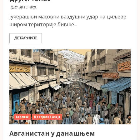
27. АВГУСТ 2024.
Јучерашњи масовни ваздушни удар на циљеве
широм територије бивше...
ДЕТАЉНИЈЕ
Анализе
Централна Азија
Авганистан у данашњем