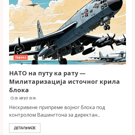
Европа
НАТО на путу ка рату —
Милитаризација источног крила
блока
28. АВГУСТ 2024.
Нескривене припреме војног блока под
контролом Вашингтона за директан...
ДЕТАЉНИЈЕ