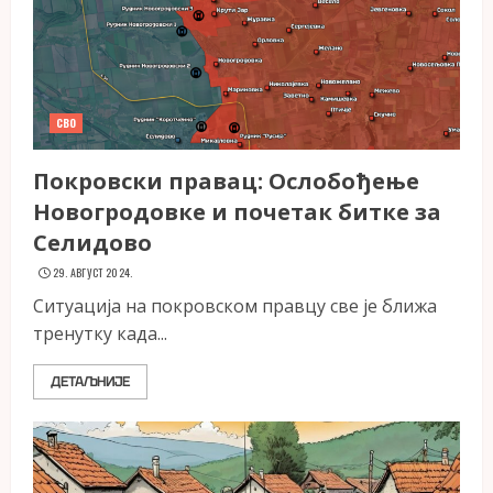
СВО
Покровски правац: Ослобођење
Новогродовке и почетак битке за
Селидово
29. АВГУСТ 2024.
Ситуација на покровском правцу све је ближа
тренутку када...
ДЕТАЉНИЈЕ