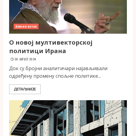
Блиски исток
О новој мултивекторској
политици Ирана
30. АВГУСТ 2024.
Док су бројни аналитичари најављивали
одређену промену спољне политике...
ДЕТАЉНИЈЕ