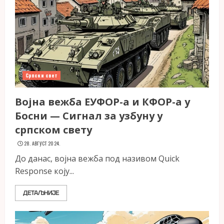
Српски свет
Војна вежба ЕУФОР-а и КФОР-а у
Босни — Сигнал за узбуну у
српском свету
28. АВГУСТ 2024.
До данас, војна вежба под називом Quick
Response коју...
ДЕТАЉНИЈЕ