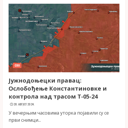
СВО
Јужнодоњецки правац:
Ослобођење Константиновке и
контрола над трасом Т-05-24
28. АВГУСТ 2024.
У вечерњим часовима уторка појавили су се
први снимци...