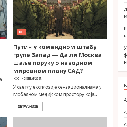
Д
И
К
СВО
в
Путин у командном штабу
У
групе Запад — Да ли Москва
ф
шаље поруку о наводном
и
мировном плану САД?
а
21. НОВЕМБАР 2025.
К
У светлу експлозије сензационализма у
глобалном медијском простору која...
А
ДЕТАЉНИЈЕ
А
А