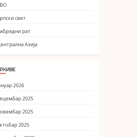
СВО
рпски свет
ибридни рат
ентрална Азија
РХИВЕ
ануар 2026
ецембар 2025
овембар 2025
ктобар 2025