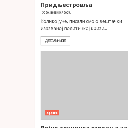
Придњестровља
20. НОВЕМБАР 2025.
Колико јуче, писали смо о вештачки
изазваној политичкој кризи...
ДЕТАЉНИЈЕ
Африка
Војно-техничка сарадња ка