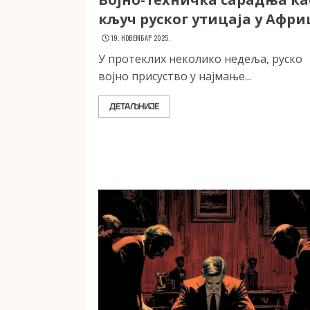
кључ руског утицаја у Афр
19. НОВЕМБАР 2025.
У протеклих неколико недеља, руско
војно присуство у најмање...
ДЕТАЉНИЈЕ