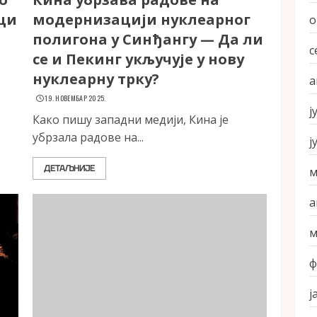
ици
модернизацији нуклеарног
о
полигона у Синђангу — Да ли
с
се и Пекинг укључује у нову
нуклеарну трку?
а
19. НОВЕМБАР 2025.
ј
Како пишу западни медији, Кина је
убрзала радове на...
ј
ДЕТАЉНИЈЕ
м
а
м
ф
ј