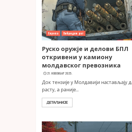
Европа
Хибридни рат
Руско оружје и делови БПЛ
откривени у камиону
молдавског превозника
21. НОВЕМБАР 2025.
Док тензије у Молдавији настављају д
расту, а раније...
ДЕТАЉНИЈЕ