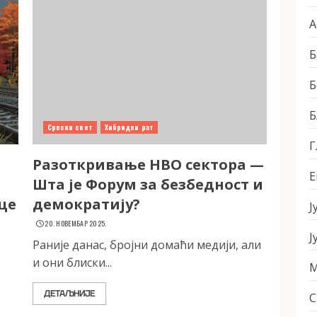
А
Б
Б
Б
Српски свет
Хибридни рат
Г
Разоткривање НВО сектора —
Е
Шта је Форум за безбедност и
це
демократију?
Ј
20. НОВЕМБАР 2025.
Ј
Раније данас, бројни домаћи медији, али
и они блиски...
М
ДЕТАЉНИЈЕ
С