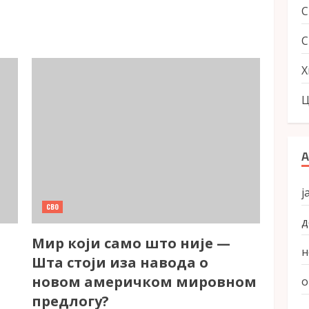
С
Х
Ц
А
ј
СВО
д
Мир који само што није —
н
Шта стоји иза навода о
новом америчком мировном
о
предлогу?