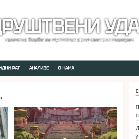
РУШТВЕНИ УД
хроника борбе за мултиполарни светски поредак
ИДНИ РАТ
АНАЛИЗЕ
О НАМА
.
С
П
п
Д
у