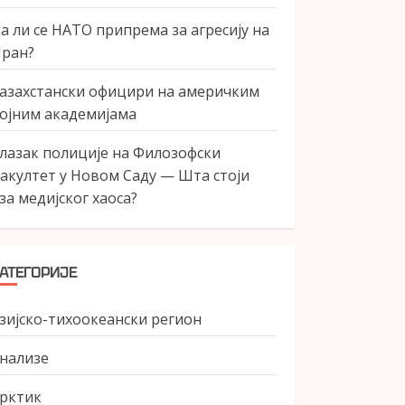
а ли се НАТО припрема за агресију на
ран?
азахстански официри на америчким
ојним академијама
лазак полиције на Филозофски
акултет у Новом Саду — Шта стоји
за медијског хаоса?
АТЕГОРИЈЕ
зијско-тихоокеански регион
нализе
рктик