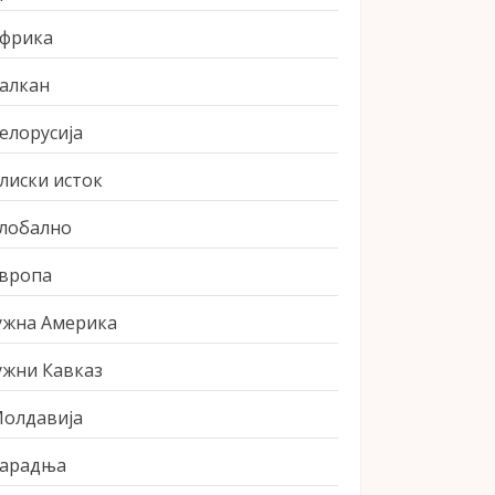
фрика
алкан
елорусија
лиски исток
лобално
вропа
ужна Америка
ужни Кавказ
олдавија
арадња