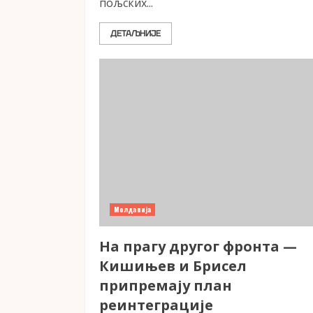
пољских...
ДЕТАЉНИЈЕ
Молдавија
На прагу другог фронта —
Кишињев и Брисел
припремају план
реинтеграције