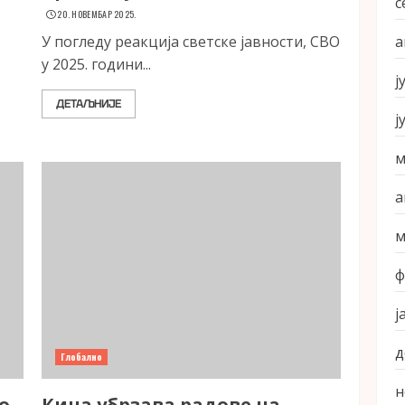
с
20. НОВЕМБАР 2025.
У погледу реакција светске јавности, СВО
а
у 2025. години...
ј
ДЕТАЉНИЈЕ
ј
м
а
м
ф
ј
д
Глобално
н
о
Кина убрзава радове на