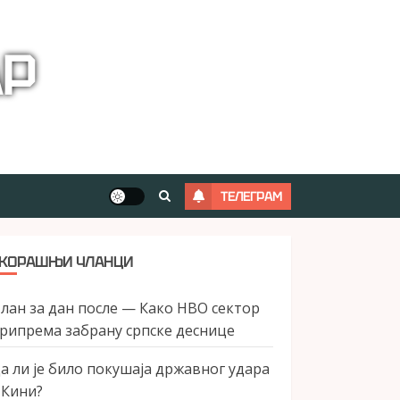
АР
ТЕЛЕГРАМ
КОРАШЊИ ЧЛАНЦИ
лан за дан после — Како НВО сектор
рипрема забрану српске деснице
а ли је било покушаја државног удара
 Кини?