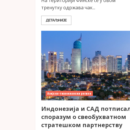
На територији Финске се у овом
тренутку одржава чак...
ДЕТАЉНИЈЕ
Азијско-тихоокеански регион
Индонезија и САД потписа
споразум о свеобухватном
стратешком партнерству