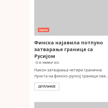
Европа
Финска најавила потпуно
затварање границе са
Русијом
28. НОВЕМБАР 2023.
Након затварања четири гранична
пункта на финско-руској граници ове...
ДЕТАЉНИЈЕ