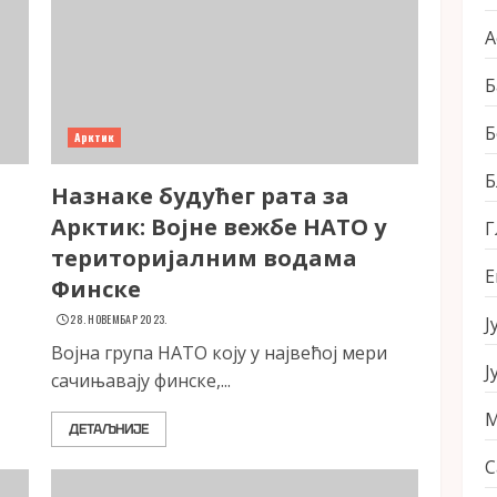
А
Б
Б
Арктик
Б
Назнаке будућег рата за
Арктик: Војне вежбе НАТО у
Г
територијалним водама
Е
Финске
28. НОВЕМБАР 2023.
Ј
Војна група НАТО коју у највећој мери
Ј
сачињавају финске,...
М
ДЕТАЉНИЈЕ
С