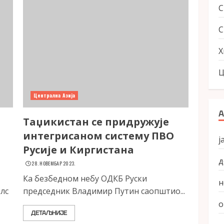
С
Х
Ц
Централна Азија
А
Таџикистан се придружује
интегрисаном систему ПВО
ј
Русије и Киргистана
д
28. НОВЕМБАР 2023.
Ка безбедном небу ОДКБ Руски
н
лс
председник Владимир Путин саопштио...
о
ДЕТАЉНИЈЕ