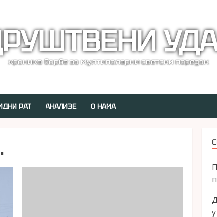
РУШТВЕНИ УД
хроника борбе за мултиполарни светски поредак
ИДНИ РАТ
АНАЛИЗЕ
О НАМА
.
С
П
п
Д
у