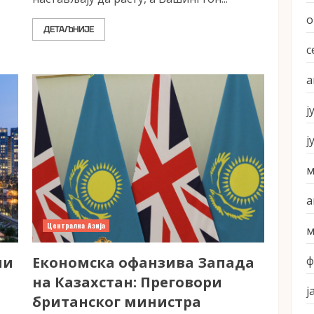
о
ДЕТАЉНИЈЕ
с
а
ј
ј
м
а
Централна Азија
м
ли
Економска офанзива Запада
ф
на Казахстан: Преговори
ј
британског министра