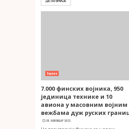
ДЕТАЉНИЈЕ
Европа
7.000 финских војника, 950
јединица технике и 10
авиона у масовним војним
вежбама дуж руских грани
28. НОВЕМБАР 2023.