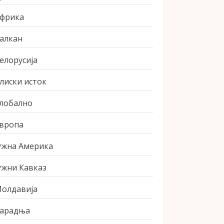
фрика
алкан
елорусија
лиски исток
лобално
вропа
ужна Америка
ужни Кавказ
олдавија
арадња