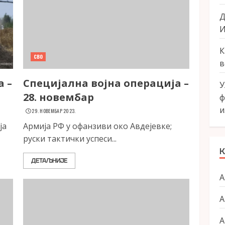
Д
И
К
СВО
в
а –
Специјална војна операција –
У
28. новембар
ф
и
29. НОВЕМБАР 2023.
ја
Армија РФ у офанзиви око Авдејевке;
руски тактички успеси...
К
ДЕТАЉНИЈЕ
А
А
А