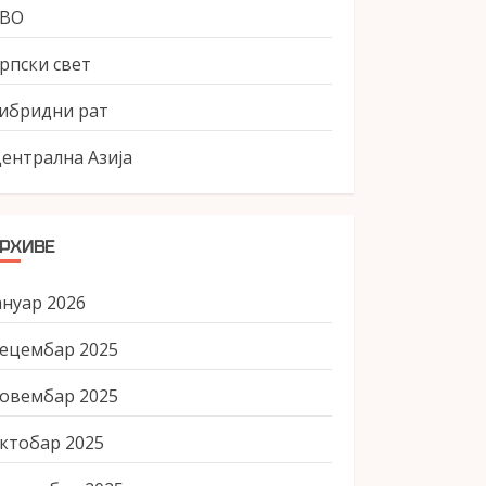
СВО
рпски свет
ибридни рат
ентрална Азија
РХИВЕ
ануар 2026
ецембар 2025
овембар 2025
ктобар 2025