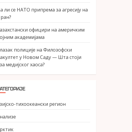
а ли се НАТО припрема за агресију на
ран?
азахстански официри на америчким
ојним академијама
лазак полиције на Филозофски
акултет у Новом Саду — Шта стоји
за медијског хаоса?
АТЕГОРИЈЕ
зијско-тихоокеански регион
нализе
рктик