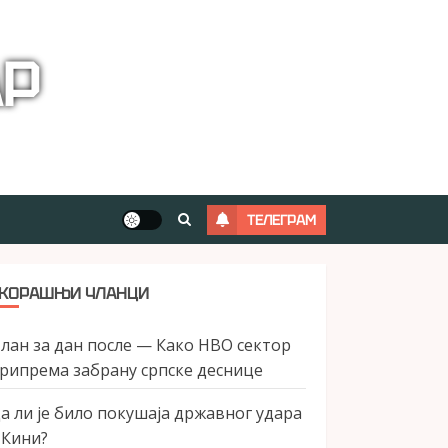
АР
ТЕЛЕГРАМ
КОРАШЊИ ЧЛАНЦИ
лан за дан после — Како НВО сектор
рипрема забрану српске деснице
а ли је било покушаја државног удара
 Кини?