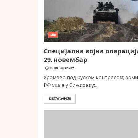
СВО
Специјална војна операциј
29. новембар
30. НОВЕМБАР 2023.
Хромово под руском контролом; арми
РФ ушла у Сињковку;...
ДЕТАЉНИЈЕ