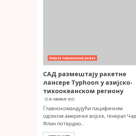
Азијско-тихоокеански регион
САД размештају ракетне
лансере Typhoon у азијско-
тихоокеанском региону
28. НОВЕМБАР 2023.
Главнокомандујући пацифичким
одсеком америчке војске, генерал Чар
Флин потврдио...