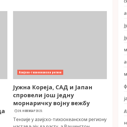
с
а
ј
ј
м
а
Азијско-тихоокеански регион
м
ф
Јужна Кореја, САД и Јапан
спровели још једну
ј
морнаричку војну вежбу
ца
д
28. НОВЕМБАР 2023.
Тензије у азијско-тихоокеанском региону
н
настављају да расту, а Вашингтон...