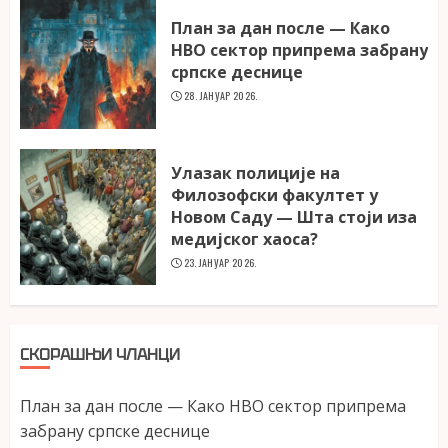
План за дан после — Како
НВО сектор припрема забрану
српске деснице
28. ЈАНУАР 2026.
Улазак полиције на
Филозофски факултет у
Новом Саду — Шта стоји иза
медијског хаоса?
23. ЈАНУАР 2026.
СКОРАШЊИ ЧЛАНЦИ
План за дан после — Како НВО сектор припрема
забрану српске деснице