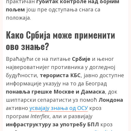
практичан
губитак контроле над бојним
пољем
још пре одступања снага са
положаја.
Како Србија може применити
ово знање?
Враћајући се на питање
Србије
и њеног
највероватнијег противника у догледној
будућности,
терориста КБС
, јавно доступне
информације указују на то да Београд
понавља грешке Москве и Дамаска
, док
шиптарски сепаратисти уз помоћ
Лондона
активно
усвајају знања од ОСУ
кроз
програм
Interflex
, али и развијају
инфраструктуру за употребу БПЛ
кроз