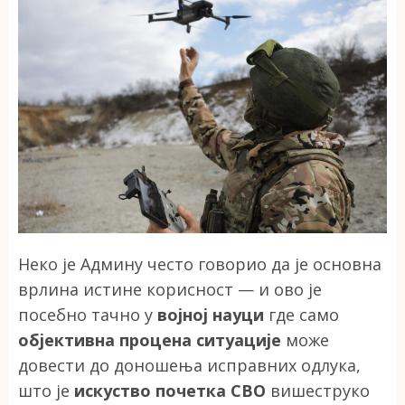
Неко је Админу често говорио да је основна
врлина истине корисност — и ово је
посебно тачно у
војној науци
где само
објективна процена ситуације
може
довести до доношења исправних одлука,
што је
искуство почетка СВО
вишеструко