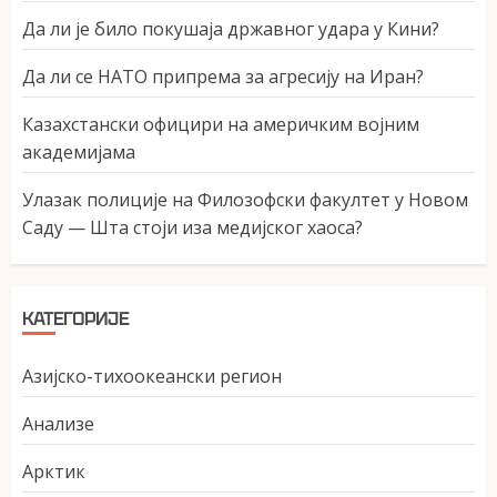
Да ли је било покушаја државног удара у Кини?
Да ли се НАТО припрема за агресију на Иран?
Казахстански официри на америчким војним
академијама
Улазак полиције на Филозофски факултет у Новом
Саду — Шта стоји иза медијског хаоса?
КАТЕГОРИЈЕ
Азијско-тихоокеански регион
Анализе
Арктик