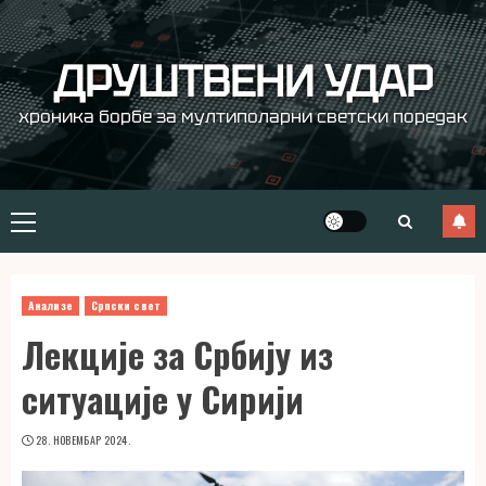
Skip
to
content
ДРУШТВЕНИ УДАР
хроника борбе за мултиполарни светски поредак
Primary
Menu
Анализе
Српски свет
Лекције за Србију из
ситуације у Сирији
28. НОВЕМБАР 2024.