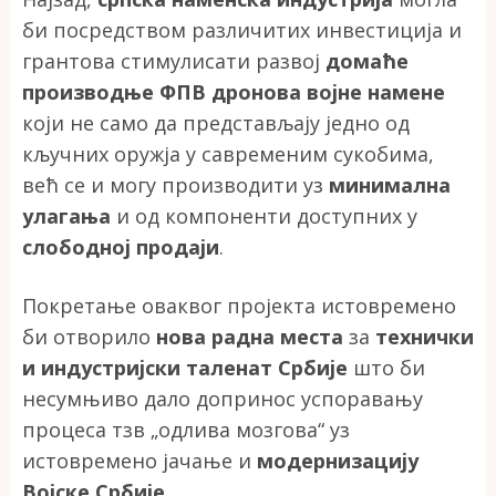
би посредством различитих инвестиција и
грантова стимулисати развој
домаће
производње ФПВ дронова војне намене
који не само да представљају једно од
кључних оружја у савременим сукобима,
већ се и могу производити уз
минимална
улагања
и од компоненти доступних у
слободној продаји
.
Покретање оваквог пројекта истовремено
би отворило
нова радна места
за
технички
и индустријски таленат Србије
што би
несумњиво дало допринос успоравању
процеса тзв „одлива мозгова“ уз
истовремено јачање и
модернизацију
Војске Србије
.