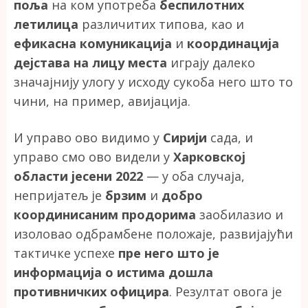
поља
на ком употреба
беспилотних
летилица
различитих типова, као и
ефикасна комуникација
и
координација
дејстава на лицу места
играју далеко
значајнију улогу у исходу сукоба него што то
чини, на пример, авијација.
И управо ово видимо у
Сирији
сада, и
управо смо ово видели у
Харковској
области јесени 2022
— у оба случаја,
непријатељ је
брзим
и
добро
координисаним продорима
заобилазио и
изоловао одбрамбене положаје, развијајући
тактичке успехе
пре него што је
информација о истима дошла
противничких официра
. Резултат овога је