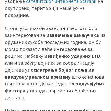
увођење
сателитског интернета Starlink
на
окупираној територији наше јужне
покрајине.
Стога, уколико би званични Београд био
заинтересован за
извлачење закључака
из
оружаних сукоба последњих година, он би
могао показати веће интересовање за,
рецимо, набавку
извиђачко ударних БПЛ
,
али и за обуку војника за координацију
дејстава уз
осматрање бојног поља из
ваздуха у реалном времену
што се изнова
и изнова показује као један од
одлучујућих
фактора
у исходу савремених борбених
дејстава.
Најзад,
српска наменска индустрија
могла