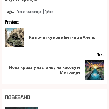
Tags:
Високе технологије
Србија
Continue
Previous
Reading
Pr
Ка почетку нове битке за Алепо
po
Next
Нова криза у настанку на Косову и
Next
Метохији
post:
ПОВЕЗАНО