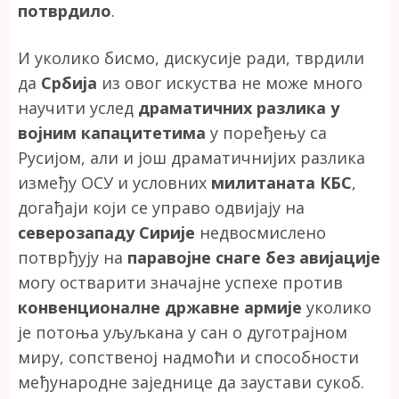
потврдило
.
И уколико бисмо, дискусије ради, тврдили
да
Србија
из овог искуства не може много
научити услед
драматичних разлика у
војним капацитетима
у поређењу са
Русијом, али и још драматичнијих разлика
између ОСУ и условних
милитаната КБС
,
догађаји који се управо одвијају на
северозападу Сирије
недвосмислено
потврђују на
паравојне снаге
без авијације
могу остварити значајне успехе против
конвенционалне државне армије
уколико
је потоња уљуљкана у сан о дуготрајном
миру, сопственој надмоћи и способности
међународне заједнице да заустави сукоб.