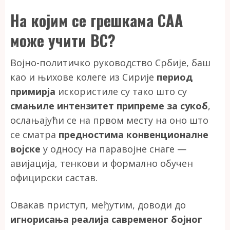
На којим се грешкама САА
може учити ВС?
Војно-политичко руководство Србије, баш
као и њихове колеге из Сирије
период
примирја
искористиле су тако што су
смањиле интензитет припреме за сукоб
,
ослањајући се на првом месту на оно што
се сматра
предностима конвенционалне
војске
у односу на паравојне снаге —
авијација, тенкови и формално обучен
официрски састав.
Овакав приступ, међутим, доводи до
игнорисања реалија савременог бојног