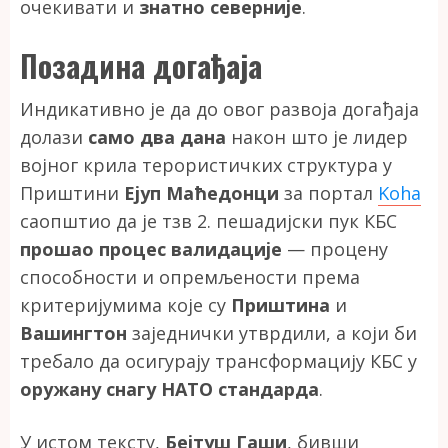
очекивати и
знатно северније
.
Позадина догађаја
Индикативно је да до овог развоја догађаја
долази
само два дана
након што је лидер
војног крила терористичких структура у
Приштини
Ејуп Маћедонци
за портал
Koha
саопштио да је тзв 2. пешадијски пук КБС
прошао процес валидације
— процену
способности и опремљености према
критеријумима које су
Приштина
и
Вашингтон
заједнички утврдили, а који би
требало да осигурају трансформацију КБС у
оружану снагу НАТО стандарда
.
У истом тексту,
Бејтуш Гаши
, бивши