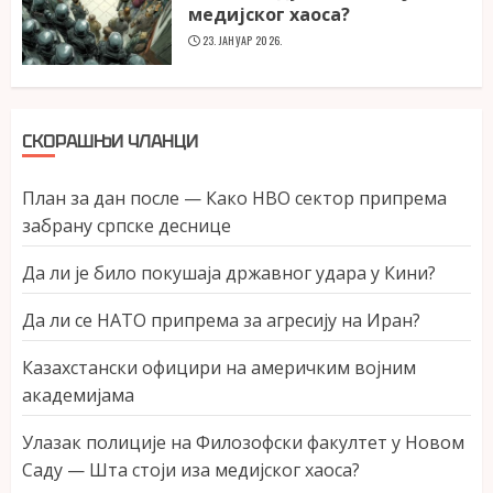
медијског хаоса?
23. ЈАНУАР 2026.
СКОРАШЊИ ЧЛАНЦИ
План за дан после — Како НВО сектор припрема
забрану српске деснице
Да ли је било покушаја државног удара у Кини?
Да ли се НАТО припрема за агресију на Иран?
Казахстански официри на америчким војним
академијама
Улазак полиције на Филозофски факултет у Новом
Саду — Шта стоји иза медијског хаоса?