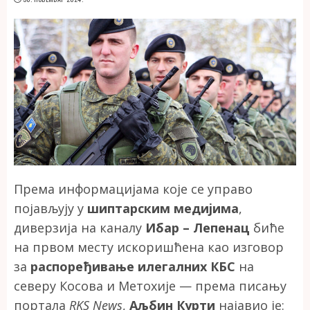
Према информацијама које се управо
појављују у
шиптарским медијима
,
диверзија на каналу
Ибар – Лепенац
биће
на првом месту искоришћена као изговор
за
распоређивање илегалних КБС
на
северу Косова и Метохије — према писању
портала
RKS News
,
Аљбин Курти
најавио је: