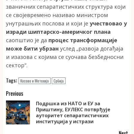
званичних сепаратистичких структура који
се својевремено називао министром
унутрашњих послова и који је
учествовао у
изради шиптарско-америчког плана
саопштио је да
процес трансформације
може бити убрзан
услед „развоја догађаја
и изазова с којима се суочава безбедносни
сектор“.
Tags:
Косово и Метохија
Србија
Continue
Previous
Reading
Подршка из НАТО и ЕУ за
Приштину, ЕУЛЕКС потврђује
Pr
ауторитет сепаратистичких
po
институција у истрази
Next