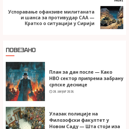
Успоравање офанзиве милитаната
Next
и шанса за противудар САА —
post:
Кратко о ситуацији у Сирији
ПОВЕЗАНО
План за дан после — Како
НВО сектор припрема забрану
српске деснице
28. ЈАНУАР 2026.
Улазак полиције на
Филозофски факултет у
Новом Саду — Шта стоји иза