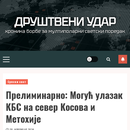
Skip
to
content
ДРУШТВЕНИ УДАР
хроника борбе за мултиполарни светски поредак
Primary
Menu
Српски свет
Прелиминарно: Могућ улазак
КБС на север Косова и
Метохије
30. НОВЕМБАР 2024.