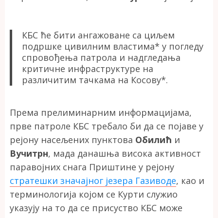
КБС ће бити ангажоване са циљем
подршке цивилним властима* у погледу
спровођења патрола и надгледања
критичне инфраструктуре на
различитим тачкама на Косову*.
Према прелиминарним информацијама,
прве патроле КБС требало би да се појаве у
рејону насељених пунктова
Обилић
и
Вучитрн
, мада данашња висока активност
паравојних снага Приштине у рејону
стратешки значајног језера Газиводе
, као и
терминологија којом се Курти служио
указују на то да се присуство КБС може