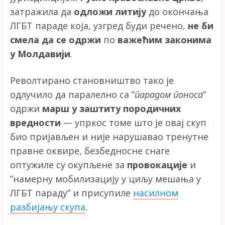
затражила да
одложи литију
до окончања
ЛГБТ параде која, узгред буди речено,
не би
смела да се одржи
по
важећим законима
у Молдавији
.
Револтирано становништво тако је
одлучило да паралелно са ”
парадом поноса
”
одржи
марш у заштиту породичних
вредности
— упркос томе што је овај скуп
био пријављен и није нарушавао тренутне
правне оквире, безбедносне снаге
оптужиле су окупљене за
провокације
и
”намерну мобилизацију у циљу мешања у
ЛГБТ параду” и присупиле
насилном
разбијању скупа
.