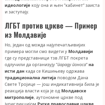
идеологије
коју она и њен ”кабинет” заиста
и заступају.
ЛГБТ против цркве — Пример
из Молдавије
Но, један од можда најупечатљивијих
примера могли смо видети у
Молдавији
где су представници тзв ЛГБТ покрета
одлучили да организују ”
параду поноса
”
на
исти дан
када се Кишињеву одржава
традиционална литија
поводом Дана
Свете Тројице — још индикативнија била је
реакција власти која је од
Молдавске
митрополије
, аутономне цркве под
јурисдикцијом
Руске православне цркве
,