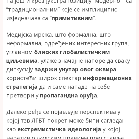
па још и кроз јукстрапозицију ”модерног” са
”традиционалним” које се имплицитно
изједначава са ”
примитивним
”.
Медијска мрежа, што формална, што
неформална, одређених интересних група,
углавном
блиских глобалистичким
циљевима
, улаже значајне напоре да сваку
дискусију
задржи унутар овог оквира
,
користећи широк спектар
информационих
стратегија
да и саме нападе на себе
претвори у
пропагандна оруђа
.
Далеко ређе се појављује перспектива у
којој тзв ЛГБТ покрет може бити сагледан
као
екстремистичка идеологија
у којој
наратив о људским правима представља