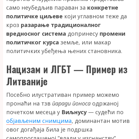
само неубедљив параван за
конкретне
политичке циљеве
који углавном теже да
кроз
разарање традиционалног
вредносног система
допринесу
промени
политичког курса
земље, или макар
политичких убеђења њених становника.
Нацизам и ЛГБТ — Пример из
Литваније
Посебно илустративан пример можемо
пронаћи на тзв
паради поноса
одржаној
почетком месеца у
Виљнусу
— судећи по
објављеним снимцима
, доминантан мотив
овог догађаја била је подршка
самопроглашеној ”влади у изгнанству”