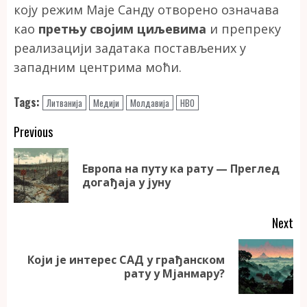
коју режим Маје Санду отворено означава
као
претњу својим циљевима
и препреку
реализацији задатака постављених у
западним центрима моћи.
Tags:
Литванија
Медији
Молдавија
НВО
Continue
Previous
Reading
Европа на путу ка рату — Преглед
Pr
догађаја у јуну
po
Next
Који је интерес САД у грађанском
Next
рату у Мјанмару?
post: