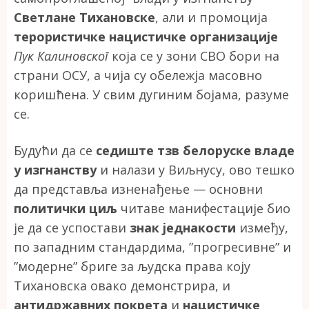
Светлане Тихановске
, али и промоција
терористичке нацистичке организације
Пук Калиновског
која се у зони СВО бори на
страни ОСУ, а чија су обележја масовно
коришћена. У свим дугиним бојама, разуме
се.
Будући да се
седиште тзв
белоруске владе
у изгнанству
и налази у Виљнусу, ово тешко
да представља изненађење — основни
политички циљ
читаве манифестације био
је да се успостави
знак једнакости
између,
по западним стандардима, ”прогресивне” и
”модерне” бриге за људска права коју
Тихановска овако демонстрира, и
антидржавних покрета
и
нацистичке