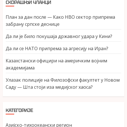
СКОРАШЊИ ЧЛАНЦИ
План за дан после — Како НВО сектор припрема
забрану српске деснице
Да ли је било покушаја државног удара у Кини?
Да ли се НАТО припрема за агресију на Иран?
Казахстански официри на америчким војним
академијама
Улазак полиције на Филозофски факултет у Новом
Саду — Шта стоји иза медијског хаоса?
КАТЕГОРИЈЕ
Азијско-тихоокеански регион