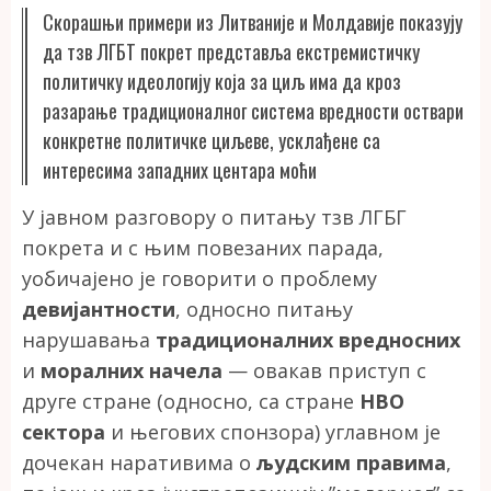
Скорашњи примери из Литваније и Молдавије показују
да тзв ЛГБТ покрет представља екстремистичку
политичку идеологију која за циљ има да кроз
разарање традиционалног система вредности оствари
конкретне политичке циљеве, усклађене са
интересима западних центара моћи
У јавном разговору о питању тзв ЛГБГ
покрета и с њим повезаних парада,
уобичајено је говорити о проблему
девијантности
, односно питању
нарушавања
традиционалних вредносних
и
моралних
начела
— овакав приступ с
друге стране (односно, са стране
НВО
сектора
и његових спонзора) углавном је
дочекан наративима о
људским правима
,