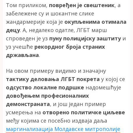
Том приликом,
повређен је свештеник
, а
забележене су и шокантне слике
жандармерије која је
окупљенима отимала
децу
. А, недалеко одатле, ЛГБТ марш
спроведен је уз
пуну полицијску заштиту
и
уз учешће
рекордног броја страних
држављана
.
На овом примеру видимо и значајну
тактику деловања ЛГБТ покрета
у којој се
одсуство локалне подршке
надомешћује
довођењем професионалних
демонстраната
, и још један пример
усмерења на
отворено политичке циљеве
међу којима се посебно издваја даља
маргинализација Молдавске митрополије