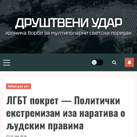
Skip
to
content
ДРУШТВЕНИ УДАР
хроника борбе за мултиполарни светски поредак
Primary
Menu
Хибридни рат
ЛГБТ покрет — Политички
екстремизам иза наратива о
људским правима
22. ЈУН 2025.