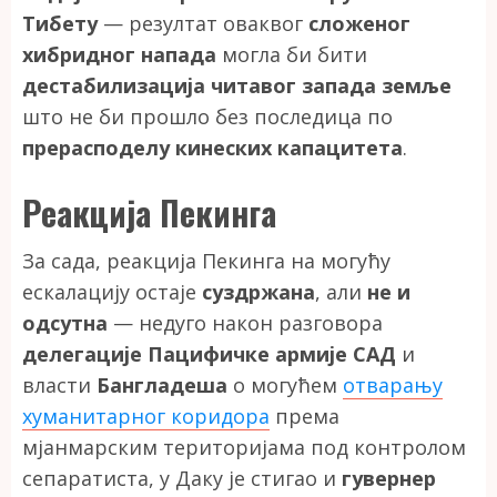
Тибету
— резултат оваквог
сложеног
хибридног напада
могла би бити
дестабилизација читавог запада земље
што не би прошло без последица по
прерасподелу кинеских капацитета
.
Реакција Пекинга
За сада, реакција Пекинга на могућу
ескалацију остаје
суздржана
, али
не и
одсутна
— недуго након разговора
делегације Пацифичке армије САД
и
власти
Бангладеша
о могућем
отварању
хуманитарног коридора
према
мјанмарским територијама под контролом
сепаратиста, у Даку је стигао и
гувернер