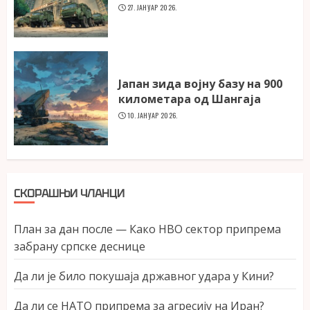
27. ЈАНУАР 2026.
Јапан зида војну базу на 900
километара од Шангаја
10. ЈАНУАР 2026.
СКОРАШЊИ ЧЛАНЦИ
План за дан после — Како НВО сектор припрема
забрану српске деснице
Да ли је било покушаја државног удара у Кини?
Да ли се НАТО припрема за агресију на Иран?