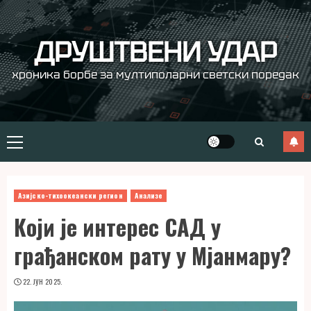
Skip
to
content
ДРУШТВЕНИ УДАР
хроника борбе за мултиполарни светски поредак
Primary
Menu
Азијско-тихоокеански регион
Анализе
Који је интерес САД у
грађанском рату у Мјанмару?
22. ЈУН 2025.