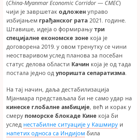
(
China-Myanmar Economic Corridor
—
CMEC
)
чији је завршетак
одложен
управо
избијањем
грађанског рата
2021. године.
Штавише, идеја о формирању
три
специјалне економске зоне
која је
договорена 2019. у овом тренутку се чини
неостваривом услед планова за посебан
статус делова области
Качин
која је од тада
постала једно од
упоришта сепаратизма
.
На тај начин, даља дестабилизација
Мјанмара представљала би не само удар на
кинеске глобалне амбиције
, већ и корак у
смеру
поморске блокаде Кине
која би
услед
нестабилне ситуације у Кашмиру
и
напетих односа са Индијом
била