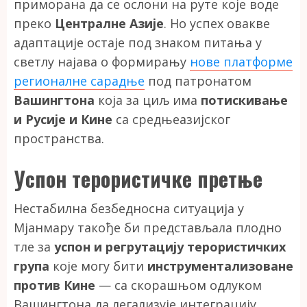
приморана да се ослони на руте које воде
преко
Централне Азије
. Но успех овакве
адаптације остаје под знаком питања у
светлу најава о формирању
нове платформе
регионалне сарадње
под патронатом
Вашингтона
која за циљ има
потискивање
и Русије и Кине
са средњеазијског
пространства.
Успон терористичке претње
Нестабилна безбедносна ситуација у
Мјанмару такође би представљала плодно
тле за
успон и регрутацију терористичких
група
које могу бити
инструментализоване
против Кине
— са скорашњом одлуком
Вашингтона да легализује интеграцију