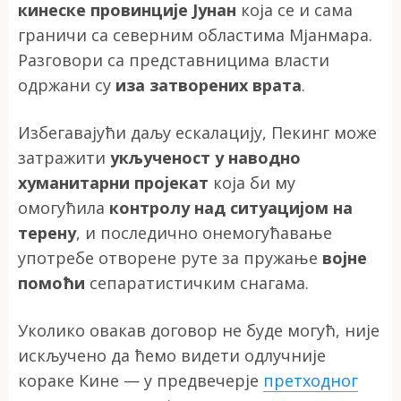
кинеске провинције Јунан
која се и сама
граничи са северним областима Мјанмара.
Разговори са представницима власти
одржани су
иза затворених врата
.
Избегавајући даљу ескалацију, Пекинг може
затражити
укљученост у наводно
хуманитарни пројекат
која би му
омогућила
контролу над ситуацијом на
терену
, и последично онемогућавање
употребе отворене руте за пружање
војне
помоћи
сепаратистичким снагама.
Уколико овакав договор не буде могућ, није
искључено да ћемо видети одлучније
кораке Кине — у предвечерје
претходног