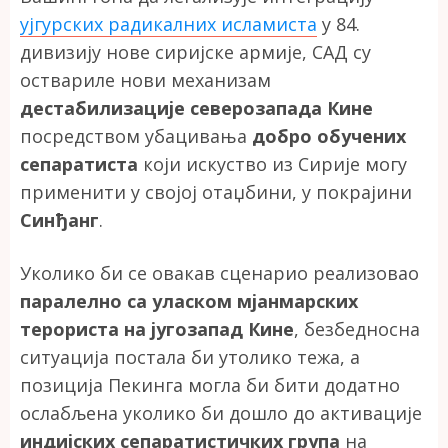
ујгурских радикалних исламиста
у 84.
дивизију нове сиријске армије, САД су
оствариле нови механизам
дестабилизације северозапада Кине
посредством убацивања
добро обучених
сепаратиста
који искуство из Сирије могу
применити у својој отаџбини, у покрајини
Синђанг
.
Уколико би се овакав сценарио реализовао
паралелно са уласком мјанмарских
терориста на југозапад Кине
, безбедносна
ситуација постала би утолико тежа, а
позиција Пекинга могла би бити додатно
ослабљена уколико би дошло до активације
индијских сепаратистичких група
на