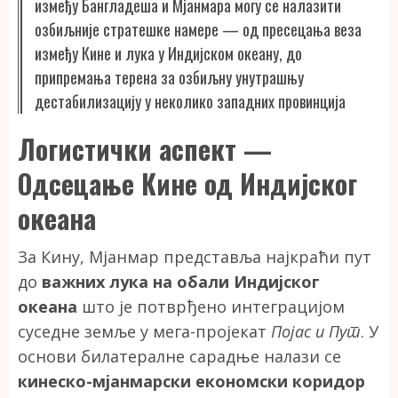
између Бангладеша и Мјанмара могу се налазити
озбиљније стратешке намере — од пресецања веза
између Кине и лука у Индијском океану, до
припремања терена за озбиљну унутрашњу
дестабилизацију у неколико западних провинција
Логистички аспект —
Одсецање Кине од Индијског
океана
За Кину, Мјанмар представља најкраћи пут
до
важних лука на обали Индијског
океана
што је потврђено интеграцијом
суседне земље у мега-пројекат
Појас и Пут
. У
основи билатералне сарадње налази се
кинеско-мјанмарски економски коридор