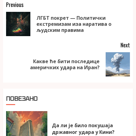
Continue
Previous
Reading
ЛГБТ покрет — Политички
Pr
екстремизам иза наратива о
po
људским правима
Next
Какве ће бити последице
Next
америчких удара на Иран?
post:
ПОВЕЗАНО
Да ли је било покушаја
државног удара у Кини?