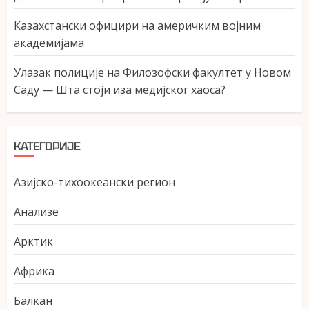
Казахстански официри на америчким војним
академијама
Улазак полиције на Филозофски факултет у Новом
Саду — Шта стоји иза медијског хаоса?
КАТЕГОРИЈЕ
Азијско-тихоокеански регион
Анализе
Арктик
Африка
Балкан