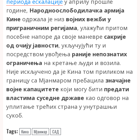
периода ескалације
у априлу прошле
године,
Народноослободилачка армија
Кине
одржала је низ
војних вежби у
приграничним регијама
, улажући притом
посебне напоре да своје маневре
сакрије
од очију јавности
, укључујући ту и
посредством увођења
раније непознатих
ограничења
на кретање људи и возила.
Није искључено да је Кина том приликом на
границу са Мјанмаром пребацила
значајне
војне капацитете
који могу бити
предати
властима суседне државе
као одговор на
уплитање трећих страна у унутрашњи
сукоб.
Tags:
Кина
Мјанмар
САД