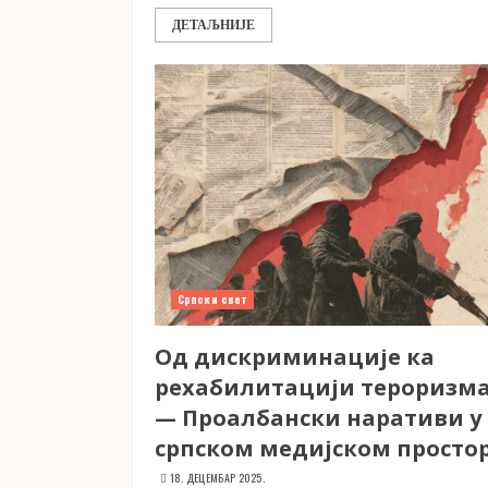
ДЕТАЉНИЈЕ
Српски свет
Од дискриминације ка
рехабилитацији тероризм
— Проалбански наративи у
српском медијском просто
18. ДЕЦЕМБАР 2025.