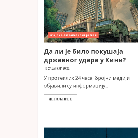
Азијско-тихоокеански регион
Да ли је било покушаја
државног удара у Кини?
27. ЈАНУАР 2026.
У протеклих 24 часа, бројни медији
објавили су информацију...
ДЕТАЉНИЈЕ