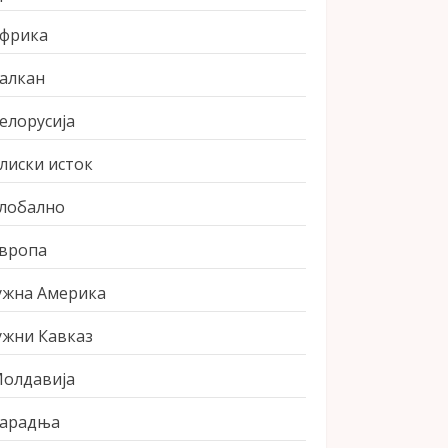
фрика
алкан
елорусија
лиски исток
лобално
вропа
ужна Америка
ужни Кавказ
олдавија
арадња