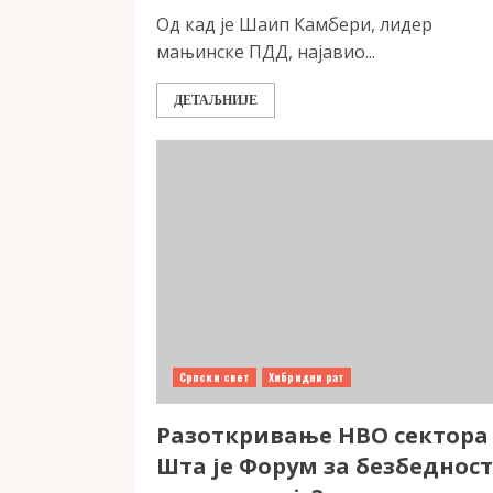
Од кад је Шаип Камбери, лидер
мањинске ПДД, најавио...
ДЕТАЉНИЈЕ
Српски свет
Хибридни рат
Разоткривање НВО сектора
Шта је Форум за безбедност