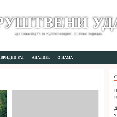
РУШТВЕНИ УД
хроника борбе за мултиполарни светски поредак
БРИДНИ РАТ
АНАЛИЗЕ
О НАМА
П
п
Д
у