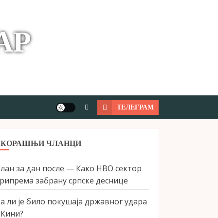
АР
ТЕЛЕГРАМ
СКОРАШЊИ ЧЛАНЦИ
лан за дан после — Како НВО сектор
рипрема забрану српске деснице
а ли је било покушаја државног удара
 Кини?