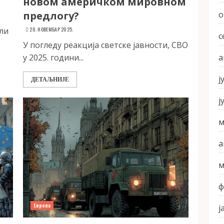
новом америчком мировном
предлогу?
о
али
20. НОВЕМБАР 2025.
с
У погледу реакција светске јавности, СВО
у 2025. години...
а
ј
ДЕТАЉНИЈЕ
ј
м
а
м
ф
Европа
ј