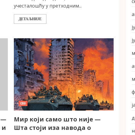
с
учесталошћу у претходним...
а
ДЕТАЉНИЈЕ
ј
ј
м
а
м
ф
СВО
ј
д
 —
Мир који само што није —
 и
Шта стоји иза навода о
н