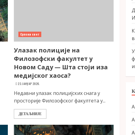
Д
И
К
Српски свет
в
Улазак полиције на
У
Филозофски факултет у
ф
Новом Саду — Шта стоји иза
и
медијског хаоса?
23. ЈАНУАР 2026.
Недавни улазак полицијских снага у
просторије Филозофског факултета у...
А
ДЕТАЉНИЈЕ
А
А