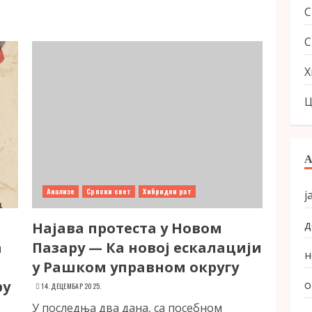
С
Х
Ц
Анализе
Српски свет
Хибридни рат
ј
д
Најава протеста у Новом
а
Пазару — Ка новој ескалацији
н
у Рашком управном округу
ру
о
14. ДЕЦЕМБАР 2025.
У последња два дана, са посебном