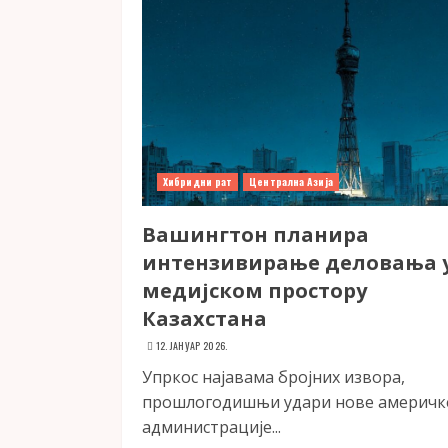
Хибридни рат
Централна Азија
Вашингтон планира
интензивирање деловања 
медијском простору
Казахстана
12. ЈАНУАР 2026.
Упркос најавама бројних извора,
прошлогодишњи удари нове америчк
администрације...