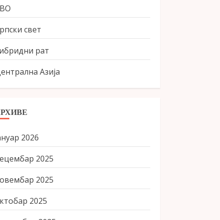
СВО
рпски свет
ибридни рат
ентрална Азија
АРХИВЕ
ануар 2026
ецембар 2025
овембар 2025
ктобар 2025