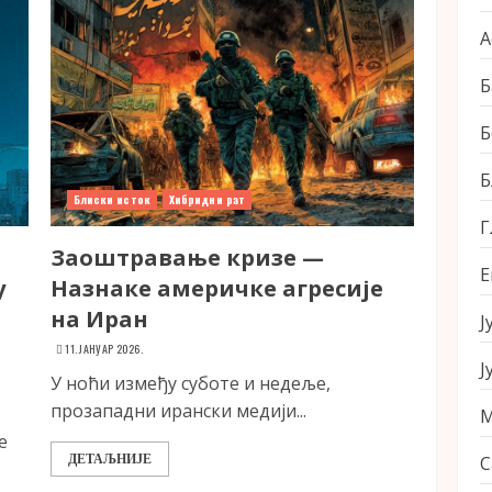
А
Б
Б
Б
Блиски исток
Хибридни рат
Г
Заоштравање кризе —
Е
у
Назнаке америчке агресије
на Иран
Ј
11. ЈАНУАР 2026.
Ј
У ноћи између суботе и недеље,
прозападни ирански медији...
М
е
ДЕТАЉНИЈЕ
С