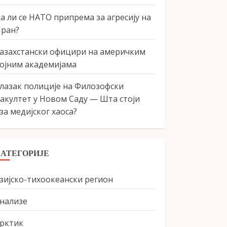
а ли се НАТО припрема за агресију на
ран?
азахстански официри на америчким
ојним академијама
лазак полиције на Филозофски
акултет у Новом Саду — Шта стоји
за медијског хаоса?
КАТЕГОРИЈЕ
зијско-тихоокеански регион
нализе
рктик