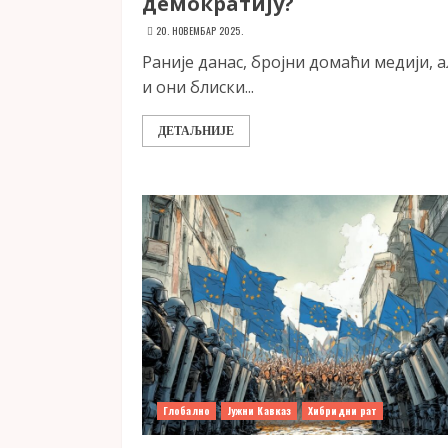
демократију?
20. НОВЕМБАР 2025.
Раније данас, бројни домаћи медији, 
и они блиски...
ДЕТАЉНИЈЕ
Глобално
Јужни Кавказ
Хибридни рат