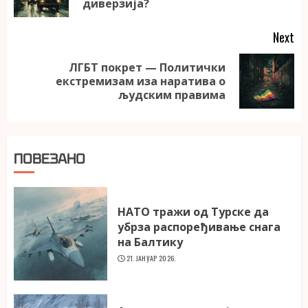
po
диверзија?
Next
ЛГБТ покрет — Политички
Next
екстремизам иза наратива о
post:
људским правима
ПОВЕЗАНО
НАТО тражи од Турске да
убрза распоређивање снага
на Балтику
21. ЈАНУАР 2026.