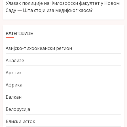
Улазак полиције на Филозофски факултет у Новом
Саду — Шта стоји иза медијског хаоса?
КАТЕГОРИЈЕ
Азијско-тихоокеански регион
Анализе
Арктик
Африка
Балкан
Белорусија
Блиски исток