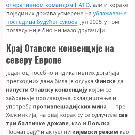
оперативном командом НАТО
, али и кораке
појединих држава усмерене на
ублажавање
последица будућег сукоба
. Јун 2025. у том
погледу није био ни мало другачији.
Крај Отавске конвенције на
северу Европе
Један од посебно индикативних догађаја
претходних дана била је одлука
Финске
да
напусти Отавску конвенцију
којом се
забрањује производња, складиштење и
употреба
противпешадијских мина
— пре
Хелсинкија, на овај корак су се одлучиле
све
три балтичке државе
, као и
Пољска
.
Посматрајући актуелни
кијевски режим
као