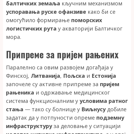
балтичких земаља
кључним механизмом
успоравања руске офанзиве
како би се
омогућило формирање
поморских
логистичких рута
у акваторији Балтичког
мора.
Припреме за пријем рањених
Паралелно са овим развојем догађаја у
Финској,
Литванија
,
Пољска
и
Естонија
започеле су активне припреме за
пријем
рањеника
и одржавање медицинског
система функционалним у
условима ратног
стања
— тако су болнице у
Виљнусу
добиле
задатак да у потпуности опреме
подземну
инфраструктуру
за деловање у ситуацији