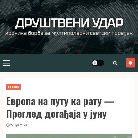
Skip
to
content
ДРУШТВЕНИ УДАР
хроника борбе за мултиполарни светски поредак
Primary
Menu
Европа
Европа на путу ка рату —
Преглед догађаја у јуну
22. ЈУН 2025.