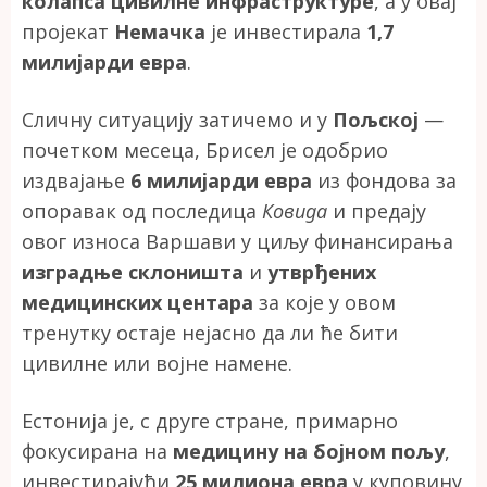
колапса цивилне инфраструктуре
, а у овај
пројекат
Немачка
је инвестирала
1,7
милијарди евра
.
Сличну ситуацију затичемо и у
Пољској
—
почетком месеца, Брисел је одобрио
издвајање
6 милијарди евра
из фондова за
опоравак од последица
Ковида
и предају
овог износа Варшави у циљу финансирања
изградње склоништа
и
утврђених
медицинских центара
за које у овом
тренутку остаје нејасно да ли ће бити
цивилне или војне намене.
Естонија је, с друге стране, примарно
фокусирана на
медицину на бојном пољу
,
инвестирајући
25 милиона евра
у куповину