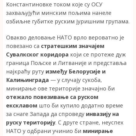
Константиновке током које су ОСУ
захваљујући минским пољима нанеле
озбиљне губитке руским јуришним групама.
Овакво деловање НАТО врло вероватно је
повезано са
стратешким значајем
Сувалкског коридора
који се протеже дуж
граница Пољске и Литваније и представља
најкраћу руту
између Белорусије и
Калињинграда
— у случају сукоба,
минирање ове територије значајно би
отежало повезивање са руском
ексклавом
што би купило додатно време
за снаге Запада да спроведу
инвазију на
руску територију
. С друге стране, неуспех
НАТО у одбрани учинио би
минирање