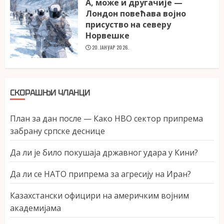
А, може и другачије —
Лондон повећава војно
присуство на северу
Норвешке
20. ЈАНУАР 2026.
СКОРАШЊИ ЧЛАНЦИ
План за дан после — Како НВО сектор припрема
забрану српске деснице
Да ли је било покушаја државног удара у Кини?
Да ли се НАТО припрема за агресију на Иран?
Казахстански официри на америчким војним
академијама