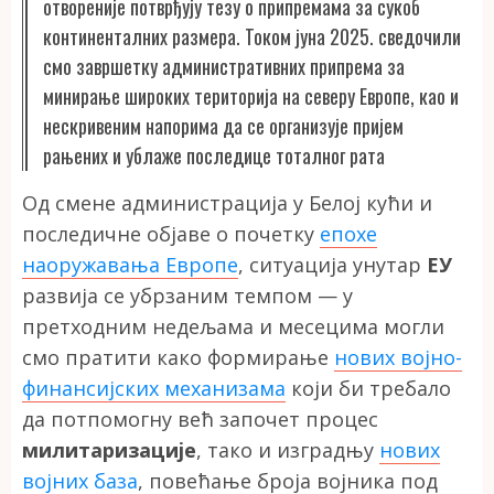
отвореније потврђују тезу о припремама за сукоб
континенталних размера. Током јуна 2025. сведочили
смо завршетку административних припрема за
минирање широких територија на северу Европе, као и
нескривеним напорима да се организује пријем
рањених и ублаже последице тоталног рата
Од смене администрација у Белој кући и
последичне објаве о почетку
епохе
наоружавања Европе
, ситуација унутар
ЕУ
развија се убрзаним темпом — у
претходним недељама и месецима могли
смо пратити како формирање
нових војно-
финансијских механизама
који би требало
да потпомогну већ започет процес
милитаризације
, тако и изградњу
нових
војних база
, повећање броја војника под