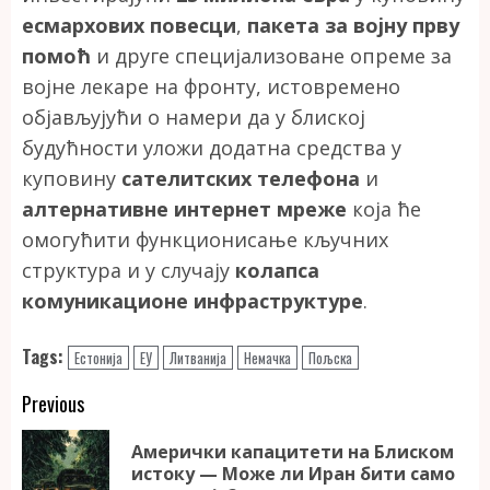
есмархових повесци
,
пакета за војну прву
помоћ
и друге специјализоване опреме за
војне лекаре на фронту, истовремено
објављујући о намери да у блиској
будућности уложи додатна средства у
куповину
сателитских телефона
и
алтернативне интернет мреже
која ће
омогућити функционисање кључних
структура и у случају
колапса
комуникационе инфраструктуре
.
Tags:
Естонија
ЕУ
Литванија
Немачка
Пољска
Continue
Previous
Reading
Амерички капацитети на Блиском
Pr
истоку — Може ли Иран бити само