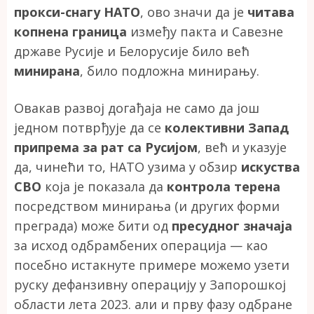
прокси-снагу НАТО
, ово значи да је
читава
копнена граница
између пакта и Савезне
државе Русије и Белорусије било већ
минирана
, било подложна минирању.
Овакав развој догађаја не само да још
једном потврђује да се
колективни Запад
припрема за рат са Русијом
, већ и указује
да, чинећи то, НАТО узима у обзир
искуства
СВО
која је показала да
контрола терена
посредством минирања (и других форми
преграда) може бити од
пресудног значаја
за исход одбрамбених операција — као
посебно истакнуте примере можемо узети
руску дефанзивну операцију у Запорошкој
области лета 2023. али и прву фазу одбране