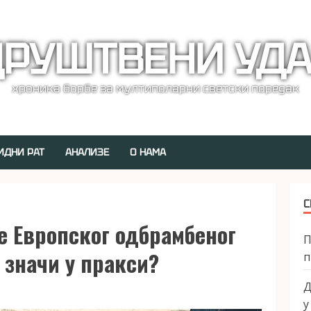
РУШТВЕНИ УД
хроника борбе за мултиполарни светски поредак
ИДНИ РАТ
АНАЛИЗЕ
О НАМА
С
 Европског одбрамбеног
П
значи у пракси?
п
Д
у