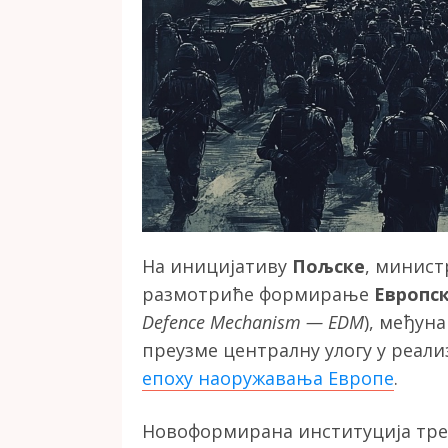
На иницијативу
Пољске
, минист
размотриће формирање
Европс
Defence Mechanism — EDM
), међун
преузме централну улогу у реали
епоху наоружавања Европе
.
Новоформирана институција тре