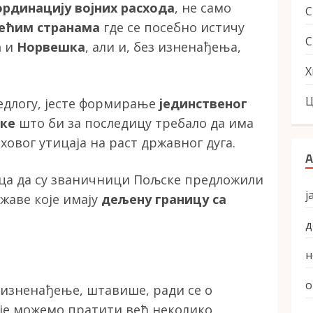
ординацију војних расхода
, не само
рећим странама
где се посебно истичу
С
а
и
Норвешка
, али и, без изненађења,
Х
Ц
редлогу, јесте формирање
јединственог
ике
што би за последицу требало да има
вог утицаја на раст државног дуга.
А
ца да су званичници Пољске предложили
ј
ржаве које имају
дељену границу са
д
н
о
 изненађење, штавише, ради се о
је можемо пратити већ неколико