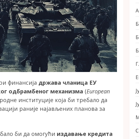
А
Б
Б
Б
Г
Е
ри финансија
држава чланица ЕУ
Ј
ког одбрамбеног механизма
(
European
ародне институције која би требало да
Ј
зацији раније најављених планова за
М
С
бало би да омогући
издавање кредита