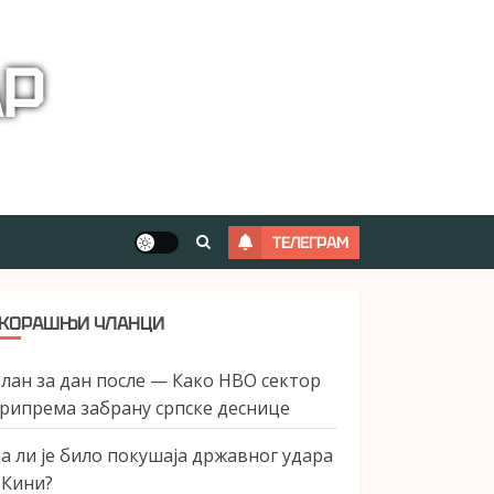
АР
ТЕЛЕГРАМ
КОРАШЊИ ЧЛАНЦИ
лан за дан после — Како НВО сектор
рипрема забрану српске деснице
а ли је било покушаја државног удара
 Кини?