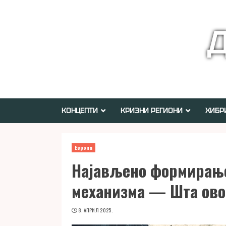
Skip
to
Д
content
КОНЦЕПТИ
КРИЗНИ РЕГИОНИ
ХИБР
Европа
Најављено формирање
механизма — Шта ово 
8. АПРИЛ 2025.