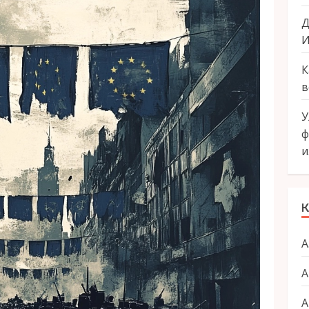
Д
И
К
в
У
ф
и
К
А
А
А