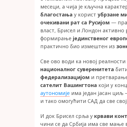
месеци, а чија је кључна каракт
благостања
у корист
убрзане м
очекивани рат са Русијом
— пра
власт, Брисел и Лондон активно
формирање
јединственог европ
практично био измештен из
зон
Све ово води ка новој реалности
националног суверенитета
бити
федерализацијом
и претварање
сателит Вашингтона
који у кон
аутономије
има један јасан циљ 
и тако омогућити САД да све сво
И док Брисел срља у
крвави кон
чини се да Србија има све мање в