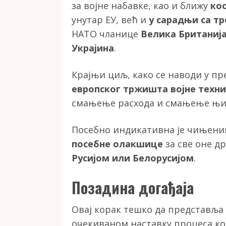
за војне набавке, као и ближу
ко
унутар ЕУ, већ и
у сарадњи са т
НАТО чланице
Велика Британиј
Украјина
.
Крајњи циљ, како се наводи у п
европског тржишта војне техн
смањење расхода и смањење њихо
Посебно индикативна је чињени
посебне олакшице
за све оне д
Русијом или Белорусијом
.
Позадина догађаја
Овај корак тешко да представља
очекиваном наставку процеса ко