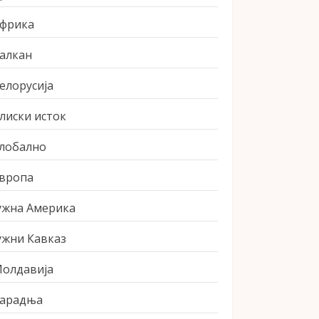
фрика
алкан
елорусија
лиски исток
лобално
вропа
ужна Америка
ужни Кавказ
олдавија
арадња