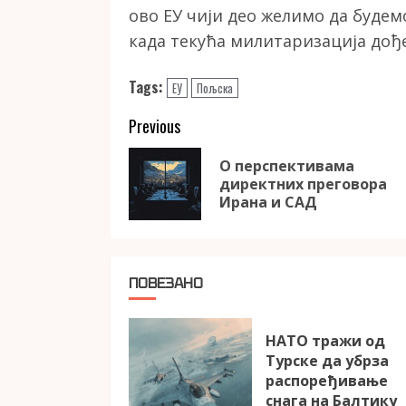
ово ЕУ чији део желимо да будем
када текућа милитаризација дође
Tags:
ЕУ
Пољска
Continue
Previous
Reading
О перспективама
директних преговора
Ирана и САД
ПОВЕЗАНО
НАТО тражи од
Турске да убрза
распоређивање
снага на Балтику