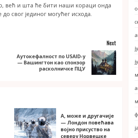
о, већ и шта ће бити наши кораци онда
о
 до свог јединог могућег исхода.
с
а
Next
ј
Аутокефалност по USAID-у
Previous
Next
ј
— Вашингтон као спонзор
post:
post:
расколничке ПЦУ
м
а
м
ф
А, може и другачије
— Лондон повећава
ј
војно присуство на
северу Норвешке