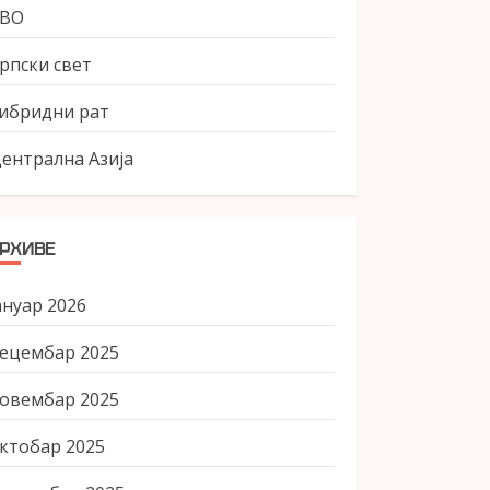
СВО
рпски свет
ибридни рат
ентрална Азија
РХИВЕ
ануар 2026
ецембар 2025
овембар 2025
ктобар 2025