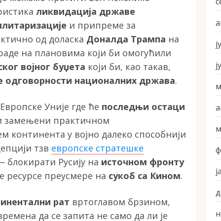
с
еристика
ликвидација државе
а
илитаризације
и припреме за
ктично од доласка
Доналда Трампа
на
ј
 раде на плановима који би омогућили
ј
ског војног буџета
који би, као такав,
е одговорности националних држава
.
м
 Европске Уније где ће
последњи остаци
а
 замењени практичном
м
м континента у војно далеко способнији
цепцији тзв
европске стратешке
ф
— блокирати Русију на
источном фронту
ј
је ресурсе преусмере на
сукоб са Кином
.
д
тинентални рат
вртоглавом брзином,
н
ремена да се запита не само да ли је