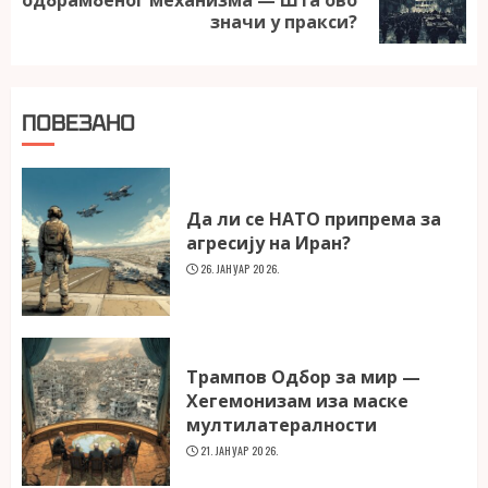
одбрамбеног механизма — Шта ово
post:
значи у пракси?
ПОВЕЗАНО
Да ли се НАТО припрема за
агресију на Иран?
26. ЈАНУАР 2026.
Трампов Одбор за мир —
Хегемонизам иза маске
мултилатералности
21. ЈАНУАР 2026.