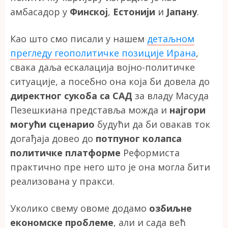
амбасадор у
Финској
,
Естонији
и
Јапану
.
Као што смо писали у нашем
детаљном
прегледу геополитичке позиције Ирана
,
свака даља ескалација војно-политичке
ситуације, а посебно она која би довела до
директног сукоба са САД
за владу Масуда
Пезешкиана представља можда и
најгори
могући сценарио
будући да би овакав ток
догађаја довео до
потпуног колапса
политичке платформе
Реформиста
практично пре него што је она могла бити
реализована у пракси.
Уколико свему овоме додамо
озбиљне
економске проблеме
, али и сада већ