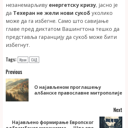
незанемарљиву
енергетску кризу
, јасно је
да
Техеран не жели нови сукоб
уколико
може да га избегне. Само што савијање
главе пред диктатом Вашингтона тешко да
представља гаранцију да сукоб може бити
избегнут.
Tags:
Иран
САД
Continue
Previous
Reading
О најављеном проглашењу
Pr
албанске православне митрополије
po
Next
Најављено формирање Европског
Next