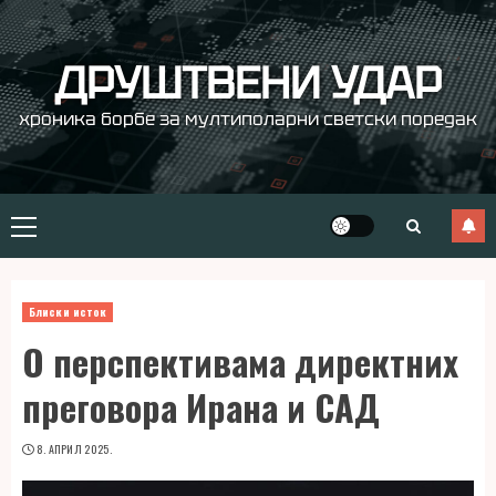
Skip
to
content
ДРУШТВЕНИ УДАР
хроника борбе за мултиполарни светски поредак
Primary
Menu
Блиски исток
О перспективама директних
преговора Ирана и САД
8. АПРИЛ 2025.