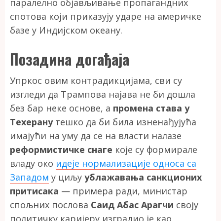
паралелно објављивање пропагандних
спотова који приказују ударе на америчке
базе у Индијском океану.
Позадина догађаја
Упркос овим контрадикцијама, сви су
изгледи да Трампова најава не би дошла
без бар неке основе, а
промена става у
Техерану
тешко да би била изненађујућа
имајући на уму да се на власти налазе
реформистичке снаге
које су формирале
владу око
идеје нормализације односа са
Западом
у циљу
ублажавања санкционих
притисака
— примера ради, министар
спољних послова
Саид Абас Арагчи
своју
политичку каријеру изградио је као