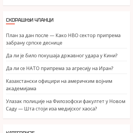
СКОРАШЊИ ЧЛАНЦИ
План за дан после — Како НВО сектор припрема
забрану српске деснице
Да ли је било покушаја државног удара у Кини?
Да ли се НАТО припрема за агресију на Иран?
Казахстански официри на америчким војним
академијама
Улазак полиције на Филозофски факултет у Новом
Саду — Шта стоји иза медијског хаоса?