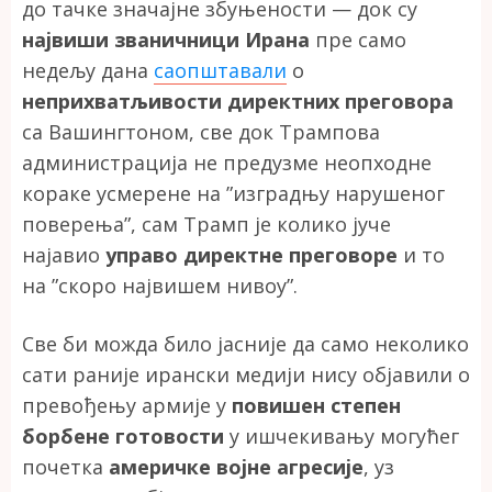
до тачке значајне збуњености — док су
највиши званичници Ирана
пре само
недељу дана
саопштавали
о
неприхватљивости директних преговора
са Вашингтоном, све док Трампова
администрација не предузме неопходне
кораке усмерене на ”изградњу нарушеног
поверења”, сам Трамп је колико јуче
најавио
управо директне преговоре
и то
на ”скоро највишем нивоу”.
Све би можда било јасније да само неколико
сати раније ирански медији нису објавили о
превођењу армије у
повишен степен
борбене готовости
у ишчекивању могућег
почетка
америчке војне агресије
, уз