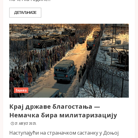
ДЕТАЉНИЈЕ
Европа
Крај државе благостања —
Немачка бира милитаризацију
27. АВГУСТ 2025.
Наступајући на страначком састанку у Доњој