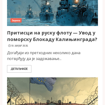
Европа
Притисци на руску флоту — Увод у
поморску блокаду Калињинграда?
19. ЈАНУАР 2026.
Догађаји из претходних неколико дана
потврђују да је задржавање...
ДЕТАЉНИЈЕ