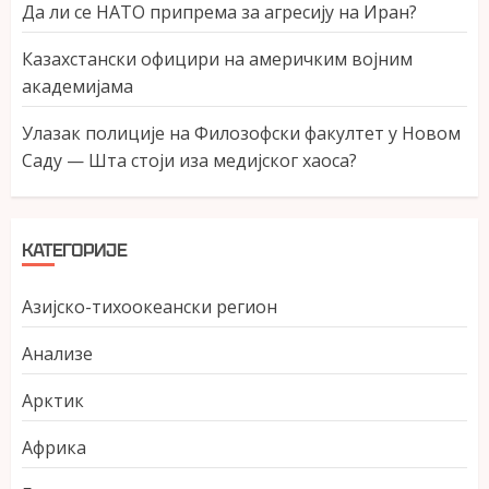
Да ли се НАТО припрема за агресију на Иран?
Казахстански официри на америчким војним
академијама
Улазак полиције на Филозофски факултет у Новом
Саду — Шта стоји иза медијског хаоса?
КАТЕГОРИЈЕ
Азијско-тихоокеански регион
Анализе
Арктик
Африка