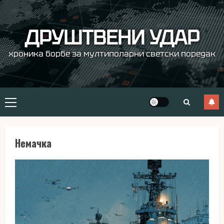
Skip
to
content
ДРУШТВЕНИ УДАР
хроника борбе за мултиполарни светски поредак
Primary
Menu
Немачка