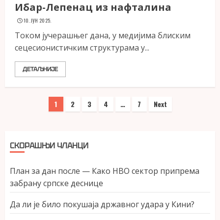
Ибар-Лепенац из нафталина
10. ЈУН 2025.
Током јучерашњег дана, у медијима блиским
сецесионистичким структурама у...
ДЕТАЉНИЈЕ
Пагинација
1
2
3
4
…
7
Next
чланака
СКОРАШЊИ ЧЛАНЦИ
План за дан после — Како НВО сектор припрема
забрану српске деснице
Да ли је било покушаја државног удара у Кини?