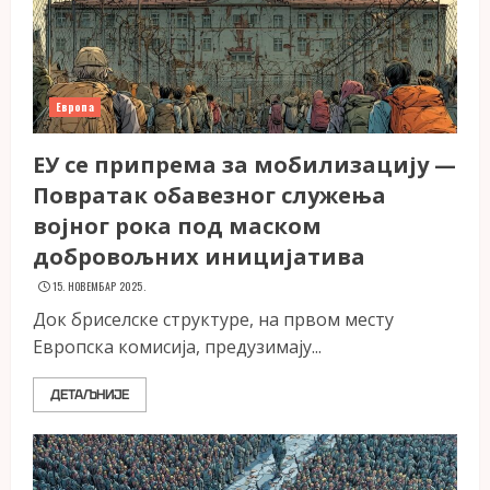
Европа
ЕУ се припрема за мобилизацију —
Повратак обавезног служења
војног рока под маском
добровољних иницијатива
15. НОВЕМБАР 2025.
Док бриселске структуре, на првом месту
Европска комисија, предузимају...
ДЕТАЉНИЈЕ