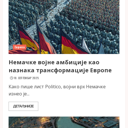
Европа
Немачке војне амбиције као
назнака трансформације Европе
18. СЕПТЕМБАР 2025.
Како пише лист Politico, војни врх Немачке
изнео је...
ДЕТАЉНИЈЕ