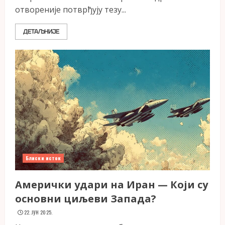
отвореније потврђују тезу...
ДЕТАЉНИЈЕ
Блиски исток
Амерички удари на Иран — Који су
основни циљеви Запада?
22. ЈУН 2025.