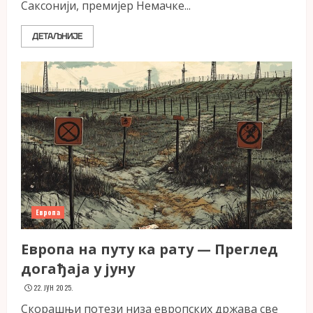
Саксонији, премијер Немачке...
ДЕТАЉНИЈЕ
Европа
Европа на путу ка рату — Преглед
догађаја у јуну
22. ЈУН 2025.
Скорашњи потези низа европских држава све