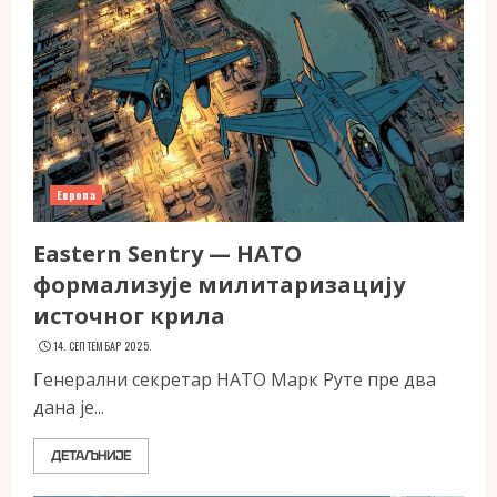
Европа
Eastern Sentry — НАТО
формализује милитаризацију
источног крила
14. СЕПТЕМБАР 2025.
Генерални секретар НАТО Марк Руте пре два
дана је...
ДЕТАЉНИЈЕ