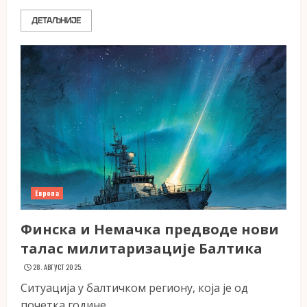
ДЕТАЉНИЈЕ
Европа
Финска и Немачка предводе нови
талас милитаризације Балтика
28. АВГУСТ 2025.
Ситуација у балтичком региону, која је од
почетка године...