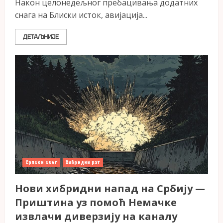
Након целонедељног пребацивања додатних
снага на Блиски исток, авијација...
ДЕТАЉНИЈЕ
Српски свет
Хибридни рат
Нови хибридни напад на Србију —
Приштина уз помоћ Немачке
извлачи диверзију на каналу