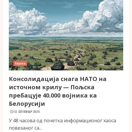
Европа
Консолидација снага НАТО на
источном крилу — Пољска
пребацује 40.000 војника ка
Белорусији
12. СЕПТЕМБАР 2025.
У 48 часова од почетка информационог хаоса
повезаног са...