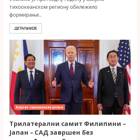
тихоокеанском региону обележило
формирање...
ДЕТАЉНИЈЕ
Азијско-тихоокеански регион
Трилатерални самит Филипини –
Јапан – САД завршен без