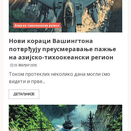
Азијско-тихоокеански регион
Нови кораци Вашингтона
потврђују преусмеравање пажње
на азијско-тихоокеански регион
23. ФЕБРУАР 2025.
Током протеклих неколико дана могли смо
видети и прве...
ДЕТАЉНИЈЕ