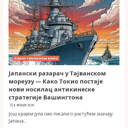
Азијско-тихоокеански регион
Јапански разарач у Тајванском
мореузу — Како Токио постаје
нови носилац антикинеске
стратегије Вашингтона
4. ОКТОБАР 2024.
Још крајем јула смо писали о растућем значају
Јапана...