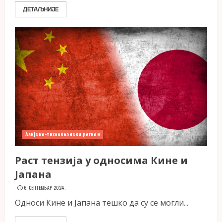
ДЕТАЉНИЈЕ
Азијско-тихоокеански регион
Раст тензија у односима Кине и
Јапана
6. СЕПТЕМБАР 2024.
Односи Кине и Јапана тешко да су се могли...