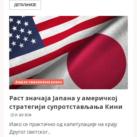
ДЕТАЉНИЈЕ
Азијско-тихоокеански регион
Раст значаја Јапана у америчкој
стратегији супротстављања Кини
21. ЈУЛ 2024.
Иако се практично од капитулације на крају
Другог светског...