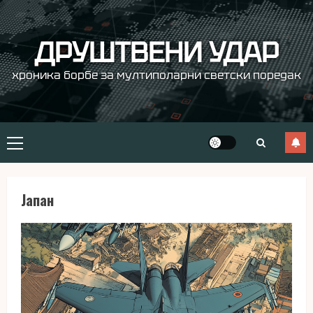
Skip
to
content
ДРУШТВЕНИ УДАР
хроника борбе за мултиполарни светски поредак
Primary
Menu
Јапан