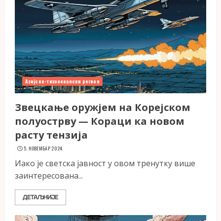
Азијско-тихоокеански регион
Звецкање оружјем на Корејском
полуострву — Кораци ка новом
расту тензија
5. НОВЕМБАР 2024.
Иако је светска јавност у овом тренутку више
заинтересована...
ДЕТАЉНИЈЕ