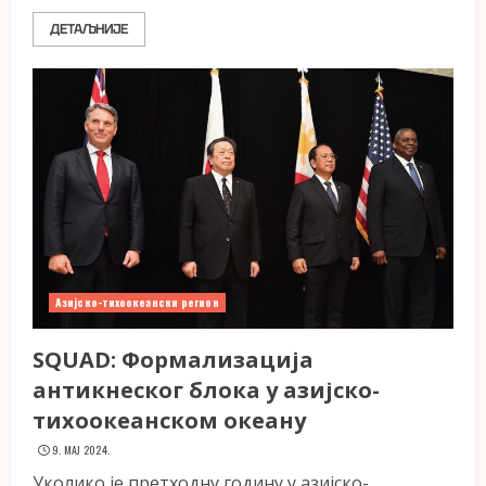
ДЕТАЉНИЈЕ
Азијско-тихоокеански регион
SQUAD: Формализација
антикнеског блока у азијско-
тихоокеанском океану
9. МАЈ 2024.
Уколико је претходну годину у азијско-