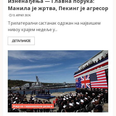
изненађења — Главна порука:
Манила је жртва, Пекинг је агресор
13. АПРИЛ 2024.
Трилатерални састанак одржан на највишем
нивоу крајем недеље у...
ДЕТАЉНИЈЕ
Азијско-тихоокеански регион