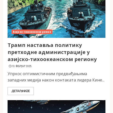
Азијско-тихоокеански регион
Трамп наставља политику
претходне администрације у
азијско-тихоокеанском региону
13. ФЕБРУАР 2025.
Упркос оптимистичним предвиђањима
западних медија након контаката лидера Кине...
ДЕТАЉНИЈЕ