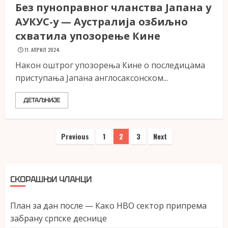
Без пуноправног чланства Јапана у
АУКУС-у — Аустралија озбиљно
схватила упозорење Кине
11. АПРИЛ 2024.
Након оштрог упозорења Кине о последицама
приступања Јапана англосаксонском...
ДЕТАЉНИЈЕ
Пагинација
Previous
1
2
3
Next
чланака
СКОРАШЊИ ЧЛАНЦИ
План за дан после — Како НВО сектор припрема
забрану српске деснице