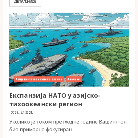
ДЕТАЉНИЈЕ
Азијско-тихоокеански регион
Анализе
Експанзија НАТО у азијско-
тихоокеански регион
29. ЈУЛ 2024.
Уколико је током претходне године Вашингтон
био примарно фокусиран...