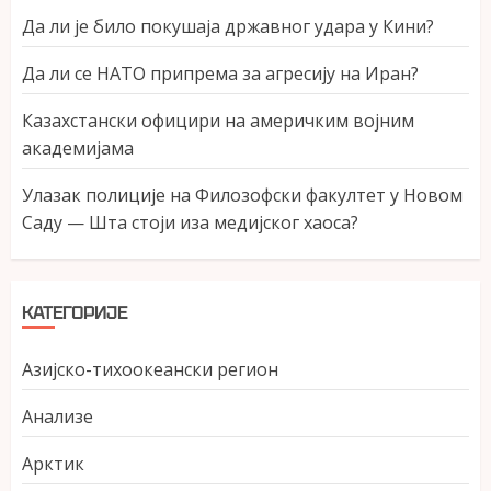
Да ли је било покушаја државног удара у Кини?
Да ли се НАТО припрема за агресију на Иран?
Казахстански официри на америчким војним
академијама
Улазак полиције на Филозофски факултет у Новом
Саду — Шта стоји иза медијског хаоса?
КАТЕГОРИЈЕ
Азијско-тихоокеански регион
Анализе
Арктик