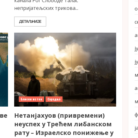
канала Рог Слободе Талас
непријатељских трикова...
о
с
ДЕТАЉНИЈЕ
а
ј
ј
м
а
Блиски исток
Сарадња
м
ве
Нетанјахуов (привремени)
ф
неуспех у Трећем либанском
ј
рату – Израелско понижење у