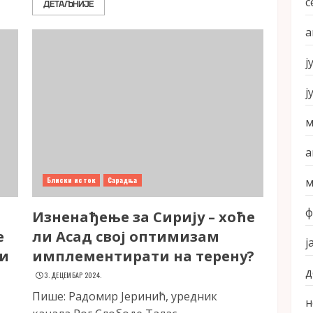
с
ДЕТАЉНИЈЕ
а
ј
ј
м
а
Блиски исток
Сарадња
м
ф
Изненађење за Сирију – хоће
е
ли Асад свој оптимизам
ј
ти
имплементирати на терену?
д
3. ДЕЦЕМБАР 2024.
Пише: Радомир Јеринић, уредник
н