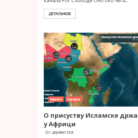
канала Рог Слободе Оно око чега...
ДЕТАЉНИЈЕ
Африка
Сарадња
О присуству Исламске држа
у Африци
1. ДЕЦЕМБАР 2024.