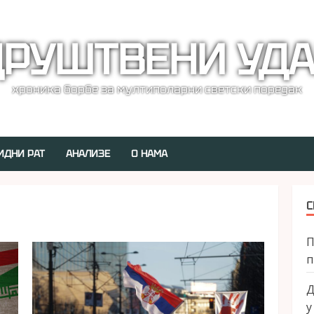
РУШТВЕНИ УД
хроника борбе за мултиполарни светски поредак
ИДНИ РАТ
АНАЛИЗЕ
О НАМА
С
П
п
Д
у