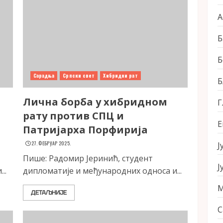
А
Б
Б
Сарадња
Српски свет
Хибридни рат
Б
Лична борба у хибридном
Г
рату против СПЦ и
Е
Патријарха Порфирија
27. ФЕБРУАР 2025.
Ј
Пише: Радомир Јеринић, студент
Ј
..
дипломатије и међународних односа и...
М
ДЕТАЉНИЈЕ
С