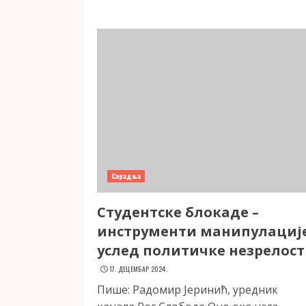
Сарадња
Студентске блокаде –
инструменти манипулациј
услед политичке незрелос
17. ДЕЦЕМБАР 2024.
Пише: Радомир Јеринић, уредник