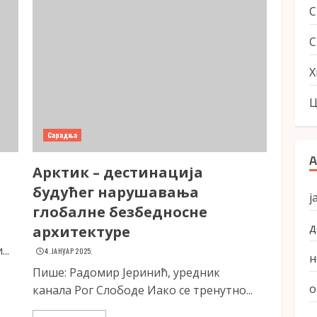
С
Х
Ц
Сарадња
А
Арктик – дестинација
будућег нарушавања
ј
глобалне безбедносне
д
архитектуре
..
4. ЈАНУАР 2025.
н
Пише: Радомир Јеринић, уредник
о
канала Рог Слободе Иако се тренутно...