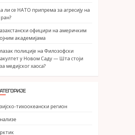
а ли се НАТО припрема за агресију на
ран?
азахстански официри на америчким
ојним академијама
лазак полиције на Филозофски
акултет у Новом Саду — Шта стоји
за медијског хаоса?
АТЕГОРИЈЕ
зијско-тихоокеански регион
нализе
рктик