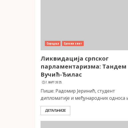
Сарадња
Српски свет
Ликвидација српског
парламентаризма: Тандем
Вучић-Ђилас
7. МАРТ 2025.
Пише: Радомир Јеринић, студент
дипломатије и међународних односа и.
ДЕТАЉНИЈЕ