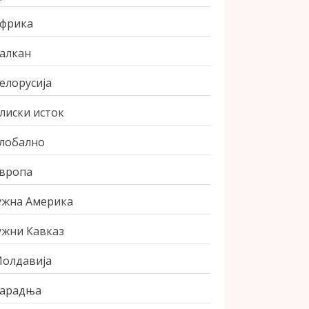
фрика
алкан
елорусија
лиски исток
лобално
вропа
ужна Америка
ужни Кавказ
олдавија
арадња