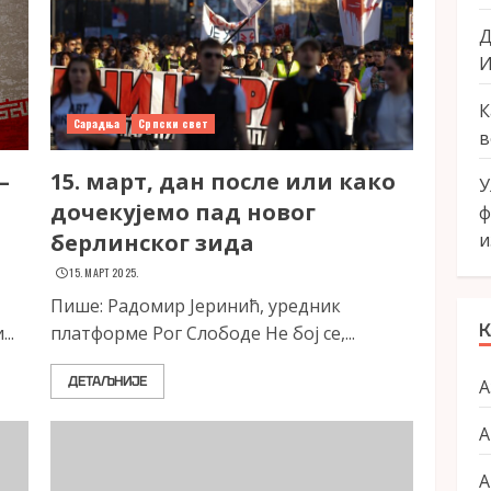
Д
И
К
Сарадња
Српски свет
в
–
15. март, дан после или како
У
дочекујемо пад новог
ф
берлинског зида
и
15. МАРТ 2025.
Пише: Радомир Јеринић, уредник
К
..
платформе Рог Слободе Не бој се,...
ДЕТАЉНИЈЕ
А
А
А