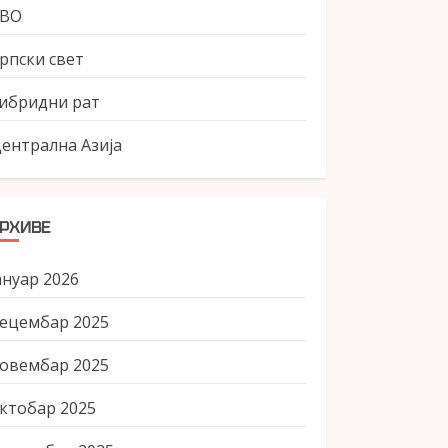
СВО
рпски свет
ибридни рат
ентрална Азија
РХИВЕ
ануар 2026
ецембар 2025
овембар 2025
ктобар 2025