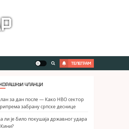
АР
ТЕЛЕГРАМ
КОРАШЊИ ЧЛАНЦИ
лан за дан после — Како НВО сектор
рипрема забрану српске деснице
а ли је било покушаја државног удара
 Кини?