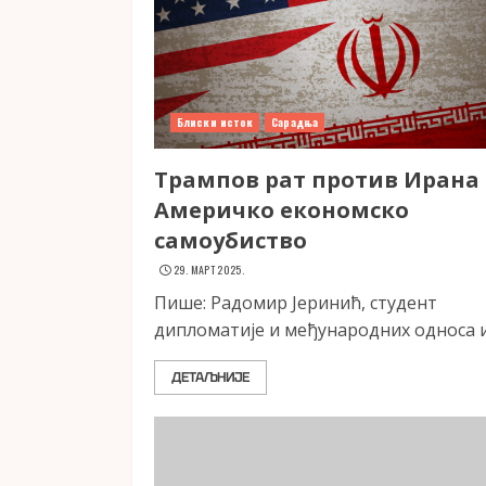
Блиски исток
Сарадња
Трампов рат против Ирана 
Америчко економско
самоубиство
29. МАРТ 2025.
Пише: Радомир Јеринић, студент
дипломатије и међународних односа и.
ДЕТАЉНИЈЕ