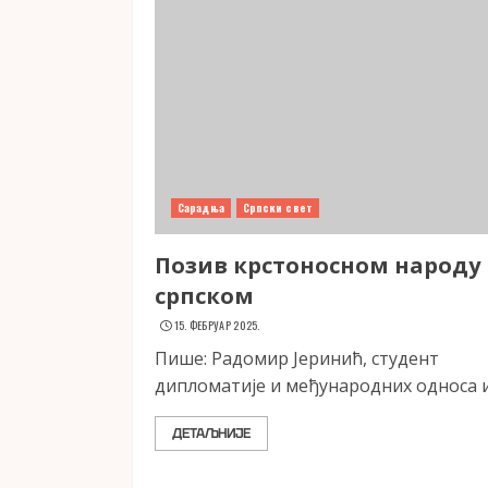
Сарадња
Српски свет
Позив крстоносном народу
српском
15. ФЕБРУАР 2025.
Пише: Радомир Јеринић, студент
дипломатије и међународних односа и.
ДЕТАЉНИЈЕ