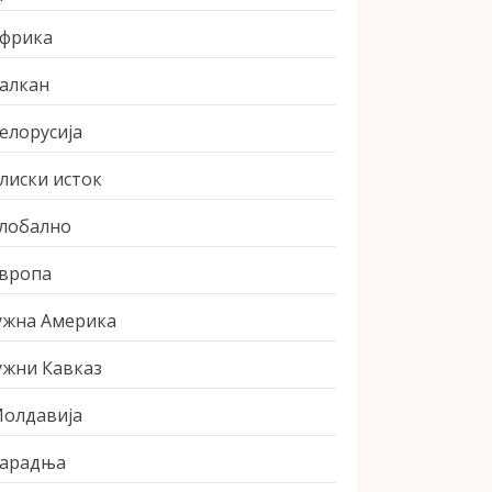
фрика
алкан
елорусија
лиски исток
лобално
вропа
ужна Америка
ужни Кавказ
олдавија
арадња