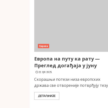
Европа
Европа на путу ка рату —
Преглед догађаја у јуну
22. ЈУН 2025.
Скорашњи потези низа европских
држава све отвореније потврђују тезу.
ДЕТАЉНИЈЕ