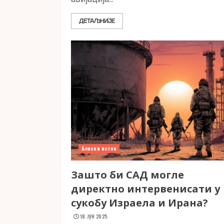
ДЕТАЉНИЈЕ
Блиски исток
Зашто би САД могле
директно интервенисати у
сукобу Израела и Ирана?
18. ЈУН 2025.