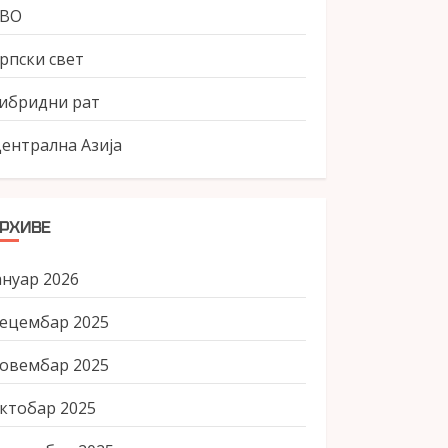
СВО
рпски свет
ибридни рат
ентрална Азија
РХИВЕ
ануар 2026
ецембар 2025
овембар 2025
ктобар 2025