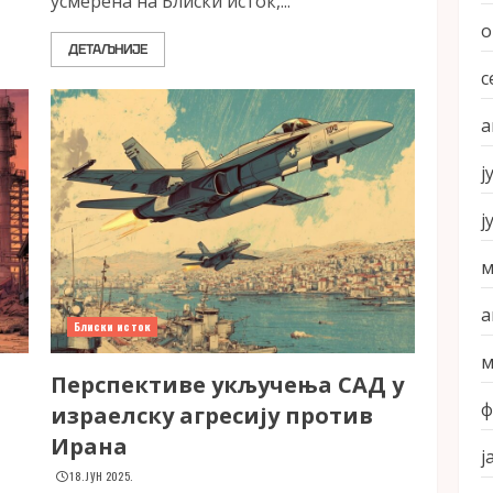
усмерена на Блиски исток,...
о
ДЕТАЉНИЈЕ
с
а
ј
ј
м
а
Блиски исток
м
Перспективе укључења САД у
ф
израелску агресију против
Ирана
ј
18. ЈУН 2025.