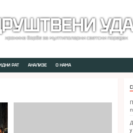
РУШТВЕНИ УД
хроника борбе за мултиполарни светски поредак
ИДНИ РАТ
АНАЛИЗЕ
О НАМА
С
П
п
Д
у