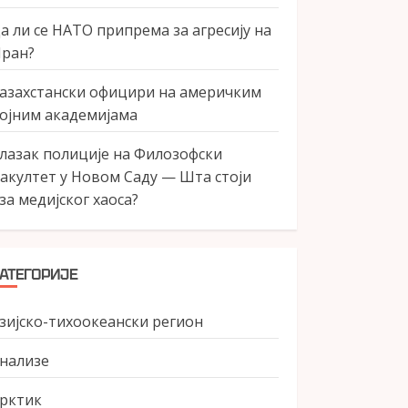
а ли се НАТО припрема за агресију на
ран?
азахстански официри на америчким
ојним академијама
лазак полиције на Филозофски
акултет у Новом Саду — Шта стоји
за медијског хаоса?
АТЕГОРИЈЕ
зијско-тихоокеански регион
нализе
рктик