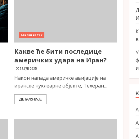
Д
И
К
Блиски исток
в
Какве ће бити последице
У
америчких удара на Иран?
ф
и
22. ЈУН 2025.
Након напада америчке авијације на
иранске нуклеарне објекте, Техеран...
К
ДЕТАЉНИЈЕ
А
А
А