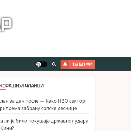
АР
ТЕЛЕГРАМ
КОРАШЊИ ЧЛАНЦИ
лан за дан после — Како НВО сектор
рипрема забрану српске деснице
а ли је било покушаја државног удара
 Кини?