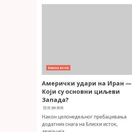
Блиски исток
Амерички удари на Иран —
Који су основни циљеви
Запада?
22. ЈУН 2025.
Након целонедељног пребацивања
додатних снага на Блиски исток,
авијација...