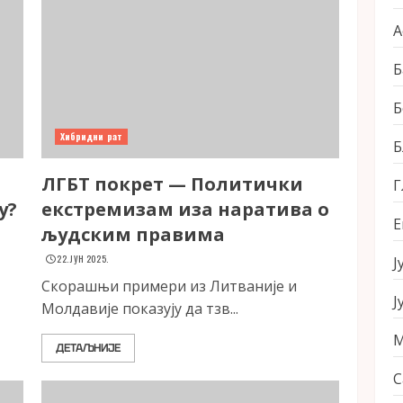
А
Б
Б
Хибридни рат
Б
ЛГБТ покрет — Политички
Г
у?
екстремизам иза наратива о
Е
људским правима
22. ЈУН 2025.
Ј
Скорашњи примери из Литваније и
Ј
Молдавије показују да тзв...
М
ДЕТАЉНИЈЕ
С