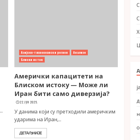
С
Х
Ц
Азијско-тихоокеански регион
Анализе
Блиски исток
А
Амерички капацитети на
Блиском истоку — Може ли
ј
Иран бити само диверзија?
д
22. ЈУН 2025.
..
У данима који су претходили америчким
н
ударима на Иран,...
о
ДЕТАЉНИЈЕ