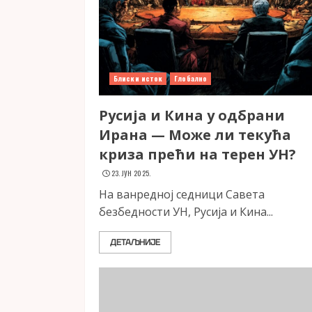
Блиски исток
Глобално
Русија и Кина у одбрани
Ирана — Може ли текућа
криза прећи на терен УН?
23. ЈУН 2025.
На ванредној седници Савета
безбедности УН, Русија и Кина...
ДЕТАЉНИЈЕ