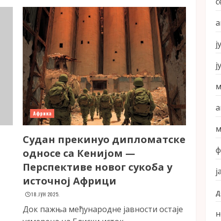
с
а
ј
ј
м
а
Африка
м
Судан прекинуо дипломатске
ф
односе са Кенијом —
Перспективе новог сукоба у
ј
источној Африци
д
18. ЈУН 2025.
Док пажња међународне јавности остаје
н