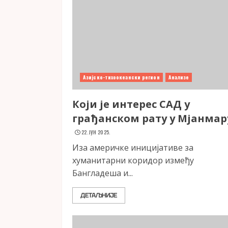
Азијско-тихоокеански регион
Анализе
Који је интерес САД у
грађанском рату у Мјанмар
22. ЈУН 2025.
Иза америчке иницијативе за
хуманитарни коридор између
Бангладеша и...
ДЕТАЉНИЈЕ