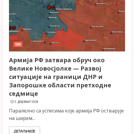
СВО
Армија РФ затвара обруч око
Велике Новосјолке — Развој
ситуације на граници ДНР и
Запорошке области претходне
седмице
2. ДЕЦЕМБАР 2024.
Паралелно са успесима које армија РФ остварује
на ширем...
ДЕТАЉНИЈЕ