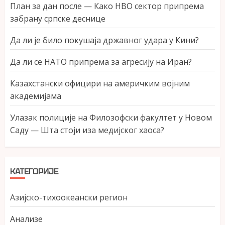
План за дан после — Како НВО сектор припрема
забрану српске деснице
Да ли је било покушаја државног удара у Кини?
Да ли се НАТО припрема за агресију на Иран?
Казахстански официри на америчким војним
академијама
Улазак полиције на Филозофски факултет у Новом
Саду — Шта стоји иза медијског хаоса?
КАТЕГОРИЈЕ
Азијско-тихоокеански регион
Анализе