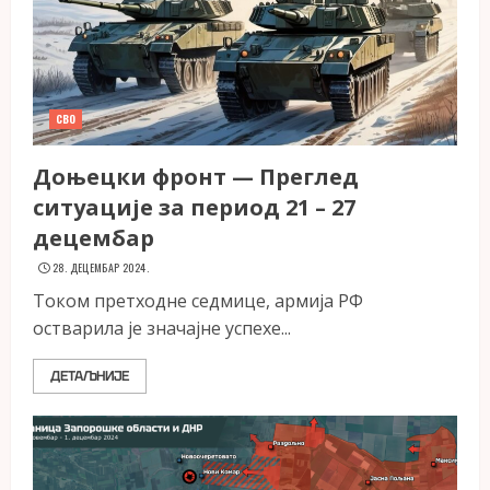
СВО
Доњецки фронт — Преглед
ситуације за период 21 – 27
децембар
28. ДЕЦЕМБАР 2024.
Током претходне седмице, армија РФ
остварила је значајне успехе...
ДЕТАЉНИЈЕ