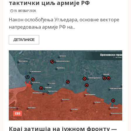
тактички циљ армије РФ
15. ОКТОБАР 2024.
Након ослобођења Угљедара, основне векторе
напредовања армије РФ на...
ДЕТАЉНИЈЕ
СВО
Крај затишја на јужном фронту —