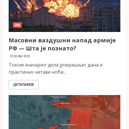
СВО
Масовни ваздушни напад армије
РФ — Шта је познато?
24. МАЈ 2025.
Током значајног дела јучерашњег дана и
практично читаве ноћи...
ДЕТАЉНИЈЕ