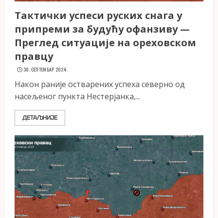
Тактички успеси руских снага у
припреми за будућу офанзиву —
Преглед ситуације на ореховском
правцу
30. СЕПТЕМБАР 2024.
Након раније остварених успеха северно од
насељеног пункта Нестерјанка,...
ДЕТАЉНИЈЕ