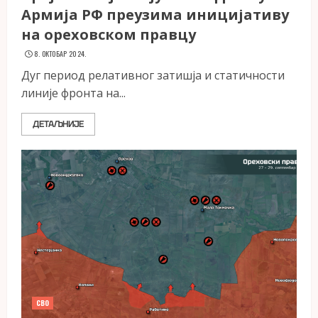
Армија РФ преузима иницијативу
на ореховском правцу
8. ОКТОБАР 2024.
Дуг период релативног затишја и статичности
линије фронта на...
ДЕТАЉНИЈЕ
СВО