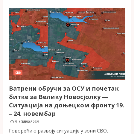
СВО
Ватрени обручи за ОСУ и почетак
битке за Велику Новосјолку —
Ситуација на доњецком фронту 19.
– 24. новембар
25. НОВЕМБАР 2024.
Говорећи о развоју ситуације у зони СВО,