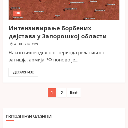
СВО
Интензивирање борбених
дејстава у Запорошкој области
27. СЕПТЕМБАР 2024.
Након вишендељног периода релативног
затишја, армија РФ поново је...
ДЕТАЉНИЈЕ
Пагинација
1
2
Next
чланака
СКОРАШЊИ ЧЛАНЦИ