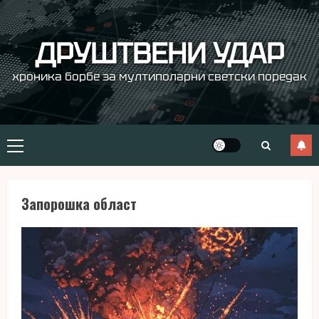
Skip
to
content
ДРУШТВЕНИ УДАР
хроника борбе за мултиполарни светски поредак
Primary
Menu
Запорошка област