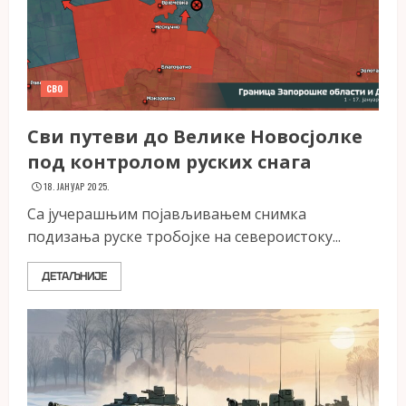
СВО
Сви путеви до Велике Новосјолке
под контролом руских снага
18. ЈАНУАР 2025.
Са јучерашњим појављивањем снимка
подизања руске тробојке на североистоку...
ДЕТАЉНИЈЕ