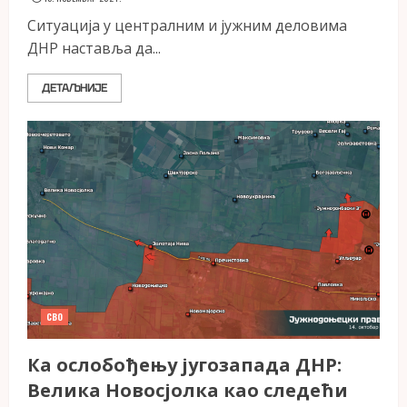
Ситуација у централним и јужним деловима
ДНР наставља да...
ДЕТАЉНИЈЕ
СВО
Ка ослобођењу југозапада ДНР:
Велика Новосјолка као следећи