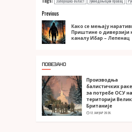
Tags:
Запорошка област
Јужнодоњецки правац
Ру
Continue
Previous
Reading
Како се мењају наратив
Приштине о диверзији 
каналу Ибар – Лепенац
ПОВЕЗАНО
Производња
балистичких рак
за потребе ОСУ н
територији Вели
Британије
12. ЈАНУАР 2026.