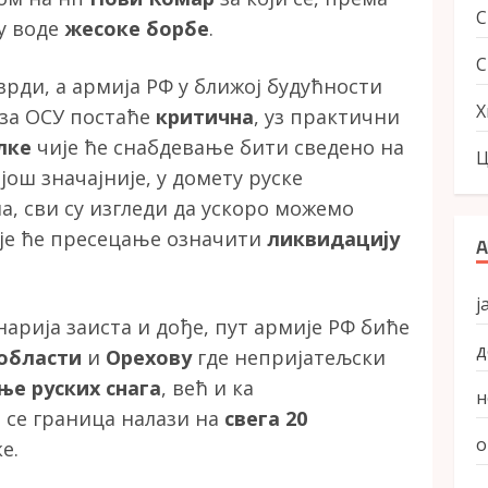
у воде
жесоке борбе
.
С
рди, а армија РФ у ближој будућности
Х
 за ОСУ постаће
критична
, уз практични
лке
чије ће снабдевање бити сведено на
Ц
још значајније, у домету руске
, сви су изгледи да ускоро можемо
је ће пресецање означити
ликвидацију
А
ј
нарија заиста и дође, пут армије РФ биће
д
области
и
Орехову
где непријатељски
ње руских снага
, већ и ка
н
 се граница налази на
свега 20
о
е.