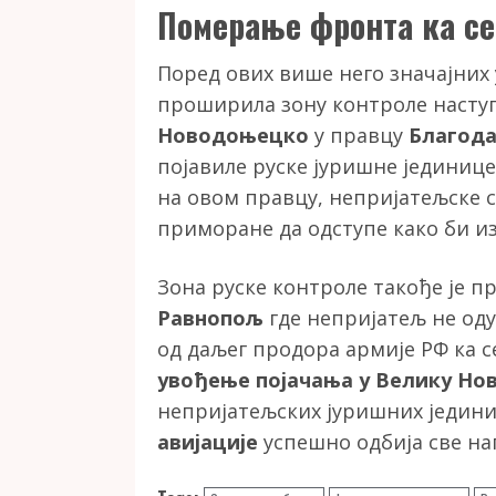
Померање фронта ка се
Поред ових више него значајних у
проширила зону контроле наступ
Новодоњецко
у правцу
Благода
појавиле руске јуришне јединице
на овом правцу, непријатељске с
приморане да одступе како би и
Зона руске контроле такође је 
Равнопољ
где непријатељ не оду
од даљег продора армије РФ ка 
увођење појачања у Велику Нов
непријатељских јуришних једини
авијације
успешно одбија све на