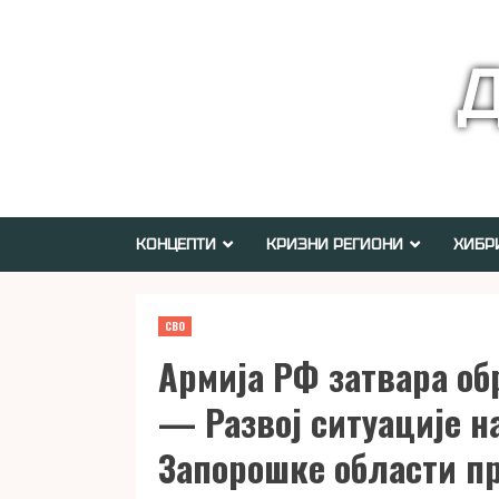
Skip
to
Д
content
КОНЦЕПТИ
КРИЗНИ РЕГИОНИ
ХИБР
СВО
Армија РФ затвара об
— Развој ситуације н
Запорошке области п