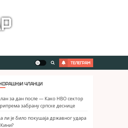
АР
ТЕЛЕГРАМ
КОРАШЊИ ЧЛАНЦИ
лан за дан после — Како НВО сектор
рипрема забрану српске деснице
а ли је било покушаја државног удара
 Кини?