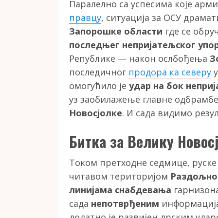
Паралелно са успесима које арм
правцу
, ситуација за ОСУ драма
Запорошке области
где се обру
последњег непријатељског упо
Републике — након ослбођења
З
последичног
продора ка северу
у
омогућило је
удар на бок непри
уз заобилажење главне одбрамб
Новосјолке
. И сада видимо резул
Битка за Велику Новос
Током претходне седмице, руске 
читавом територијом
Раздољно
линијама снабдевања
гарнизона
сада
непотврђеним
информација
додатно је развијен дрским уда