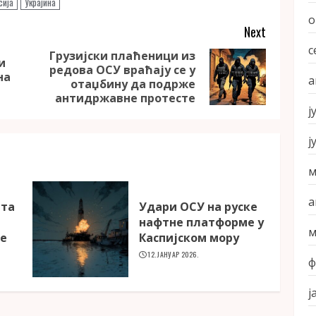
сија
Украјина
о
Next
с
Грузијски плаћеници из
и
редова ОСУ враћају се у
Previous
Next
на
а
отаџбину да подрже
post:
post:
антидржавне протесте
ј
ј
м
а
ета
Удари ОСУ на руске
а
нафтне платформе у
м
ке
Каспијском мору
12. ЈАНУАР 2026.
ф
ј