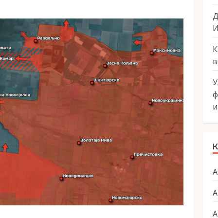
Д
И
К
в
У
ф
и
К
А
А
А