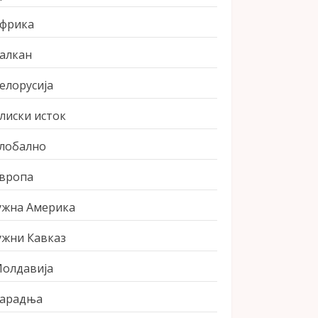
фрика
алкан
елорусија
лиски исток
лобално
вропа
ужна Америка
ужни Кавказ
олдавија
арадња