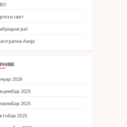
СВО
рпски свет
ибридни рат
ентрална Азија
РХИВЕ
ануар 2026
ецембар 2025
овембар 2025
ктобар 2025