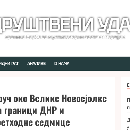
РУШТВЕНИ УД
хроника борбе за мултиполарни светски поредак
ИДНИ РАТ
АНАЛИЗЕ
О НАМА
С
руч око Велике Новосјолке
П
а граници ДНР и
п
ретходне седмице
Д
у