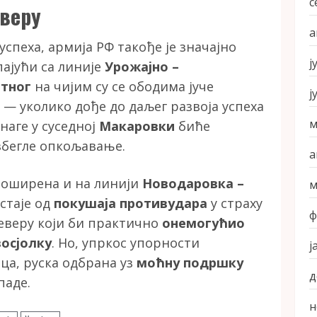
с
веру
а
спеха, армија РФ такође је значајно
ј
ајући са линије
Урожајно –
тног
на чијим су се ободима јуче
ј
 — уколико дође до даљег развоја успеха
м
наге у суседној
Макаровки
биће
збегле опкољавање.
а
проширена и на линији
Новодаровка –
м
стаје од
покушаја противудара
у страху
ф
северу који би практично
онемогућио
осјолку
. Но, упркос упорности
ј
ца, руска одбрана уз
моћну подршку
д
паде.
н