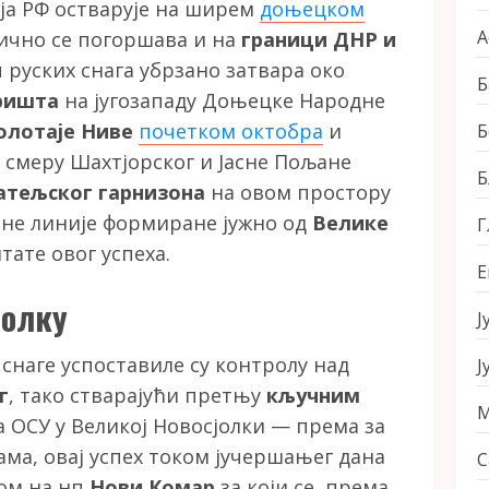
ија РФ остварује на ширем
доњецком
А
тично се погоршава и на
граници ДНР и
ч руских снага убрзано затвара око
Б
ришта
на југозападу Доњецке Народне
олотаје Ниве
почетком октобра
и
Б
 смеру Шахтјорског и Јасне Пољане
Б
јатељског гарнизона
на овом простору
ене линије формиране јужно од
Велике
Г
тате овог успеха.
Е
јолку
Ј
снаге успоставиле су контролу над
Ј
г
, тако стварајући претњу
кључним
М
 ОСУ у Великој Новосјолки — према за
ма, овај успех током јучершањег дана
С
ром на нп
Нови Комар
за који се, према