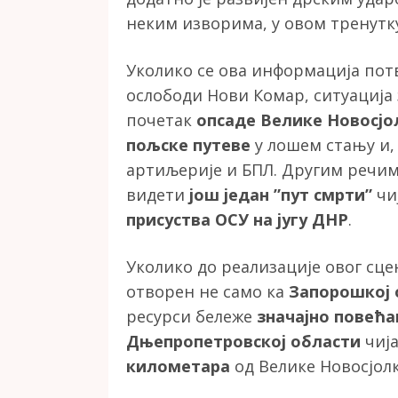
неким изворима, у овом тренутк
Уколико се ова информација потв
ослободи Нови Комар, ситуација
почетак
опсаде Велике Новосјо
пољске путеве
у лошем стању и, 
артиљерије и БПЛ. Другим речима
видети
још један ”пут смрти”
чи
присуства ОСУ на југу ДНР
.
Уколико до реализације овог сце
отворен не само ка
Запорошкој 
ресурси бележе
значајно повећа
Дњепропетровској области
чија
километара
од Велике Новосјолк