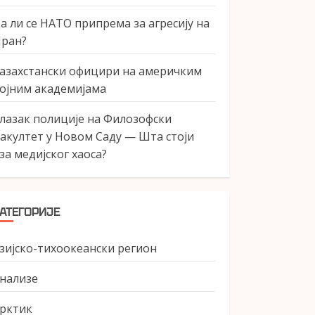
а ли се НАТО припрема за агресију на
ран?
азахстански официри на америчким
ојним академијама
лазак полиције на Филозофски
акултет у Новом Саду — Шта стоји
за медијског хаоса?
АТЕГОРИЈЕ
зијско-тихоокеански регион
нализе
рктик