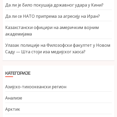
Да ли је било покушаја државног удара у Кини?
Да ли се НАТО припрема за агресију на Иран?
Казахстански официри на америчким војним
академијама
Улазак полиције на Филозофски факултет у Новом
Саду — Шта стоји иза медијског хаоса?
КАТЕГОРИЈЕ
Азијско-тихоокеански регион
Анализе
Арктик