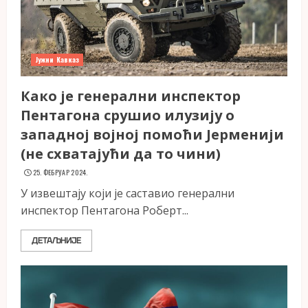
Јужни Кавказ
Како је генерални инспектор
Пентагона срушио илузију о
западној војној помоћи Јерменији
(не схватајући да то чини)
25. ФЕБРУАР 2024.
У извештају који је саставио генерални
инспектор Пентагона Роберт...
ДЕТАЉНИЈЕ