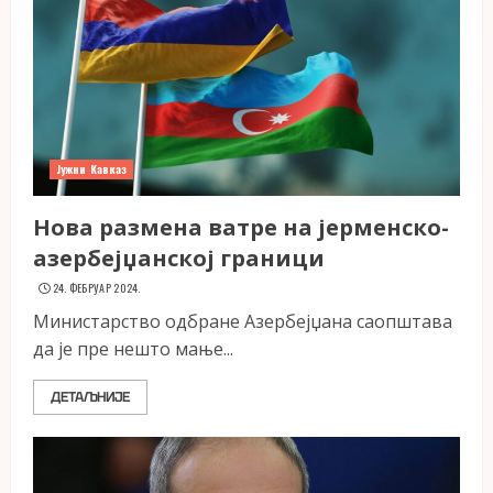
Јужни Кавказ
Нова размена ватре на јерменско-
азербејџанској граници
24. ФЕБРУАР 2024.
Министарство одбране Азербејџана саопштава
да је пре нешто мање...
ДЕТАЉНИЈЕ