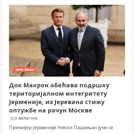
Јужни Кавказ
Док Макрон обећава подршку
територијалном интегритету
Јерменије, из Јеревана стижу
оптужбе на рачун Москве
21. ФЕБРУАР 2024.
Премијер Јерменије Никол Пашињан јуче се