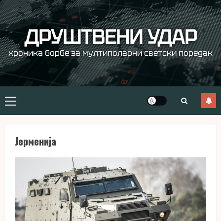
Skip
to
content
ДРУШТВЕНИ УДАР
хроника борбе за мултиполарни светски поредак
Primary
Menu
Јерменија