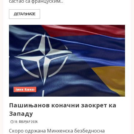
састао са француским...
ДЕТАЉНИЈЕ
Јужни Кавказ
Пашињанов коначни заокрет ка
Западу
19. ФЕБРУАР 2024.
Скоро одржана Минхенска безбедносна