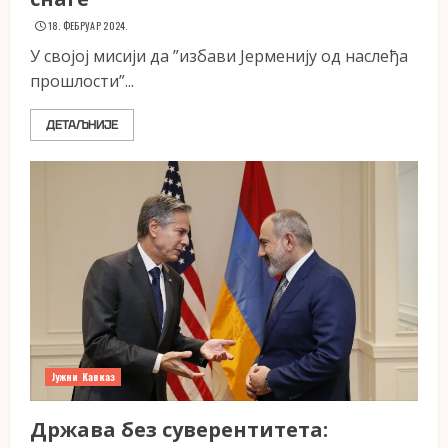
18. ФЕБРУАР 2024.
У својој мисији да ”избави Јерменију од наслеђа
прошлости”...
ДЕТАЉНИЈЕ
Јужни Кавказ
Држава без суверентитета: