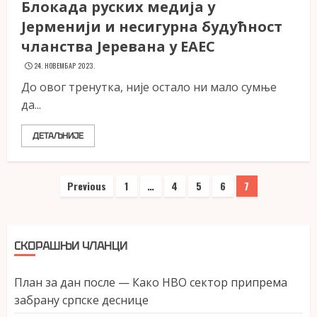
Блокада руских медија у
Јерменији и несигурна будућност
чланства Јеревана у ЕАЕС
24. НОВЕМБАР 2023.
До овог тренутка, није остало ни мало сумње
да...
ДЕТАЉНИЈЕ
Пагинација
Previous
1
…
4
5
6
7
чланака
СКОРАШЊИ ЧЛАНЦИ
План за дан после — Како НВО сектор припрема
забрану српске деснице