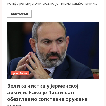
конференција очигледно је имала симболички...
ДЕТАЉНИЈЕ
Јужни Кавказ
Велика чистка у јерменској
армији: Како је Пашињан
обезглавио сопствене оружане
снаге