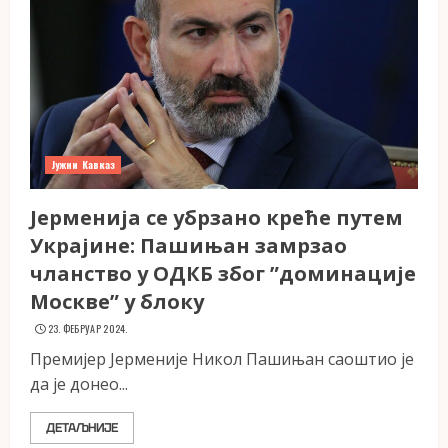
Јужни Кавказ
Јерменија се убрзано креће путем
Украјине: Пашињан замрзао
чланство у ОДКБ због ”доминације
Москве” у блоку
23. ФЕБРУАР 2024.
Премијер Јерменије Никол Пашињан саоштио је
да је донео...
ДЕТАЉНИЈЕ