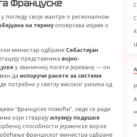
га Француске
 погледу своје мантре о регионалном
С
бејџана на терену
оповргава изјаве о
Х
Ц
цуски министар одбране
Себастијан
егацију представника
војно-
цуске
у званичној посети Јеревану — он
А
еман да
испоручи ракете за системе
де потребно у светлу високог ризика од
ј
д
ајеви ”француске помоћи”, овде се ради
н
има који стварају
илузију подршке
о
орбеној способности јерменске војске
се обећање француског министра одбране