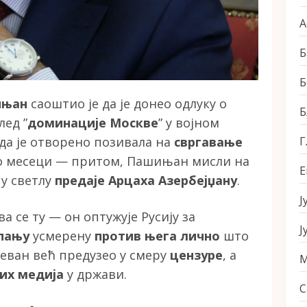
А
Б
Б
ињан
саоштио је да је донео одлуку о
Б
лед ”
доминације Москве
” у војном
Г
 да је отворено позивала на
свргавање
о месеци — притом, Пашињан мисли на
Е
 у светлу
предаје Арцаха Азербејџану
.
Ј
се ту — он оптужује Русију за
Ј
пању
усмерену
против њега лично
што
ереван већ предузео у смеру
цензуре
, а
М
их медија
у држави.
С