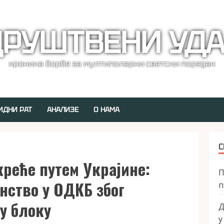
РУШТВЕНИ УД
хроника борбе за мултиполарни светски поредак
ИДНИ РАТ
АНАЛИЗЕ
О НАМА
С
креће путем Украјине:
П
нство у ОДКБ због
п
у блоку
Д
у