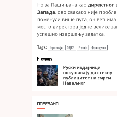
Но за Пашињана као
директног 
Запада
, ово свакако није пробле
поменули више пута, он већ им
место директора једне велике за
успешно извршењу задатка.
Tags:
Јерменија
ОДКБ
Русија
Француска
Continue
Previous
Reading
Руски издајници
покушавају да стекну
публицитет на смрти
Наваљног
ПОВЕЗАНО