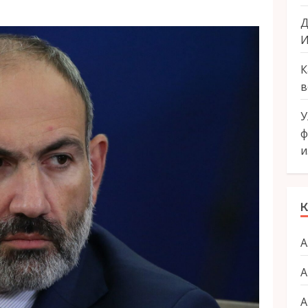
Д
И
К
в
У
ф
и
К
А
А
А