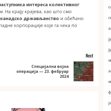
заступника интереса колективног
о
м. На крају крајева, као што смо
с
а
канадско држављанство
и обећано
падне корпорације које га чека по
а
ј
ј
Next
м
Специјална војна
Previous
Next
а
операција — 23. фебруар
post:
post:
2024
м
ф
ј