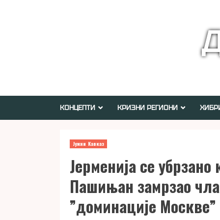
Skip
to
Д
content
КОНЦЕПТИ
КРИЗНИ РЕГИОНИ
ХИБР
Јужни Кавказ
Јерменија се убрзано 
Пашињан замрзао чла
”доминације Москве” 