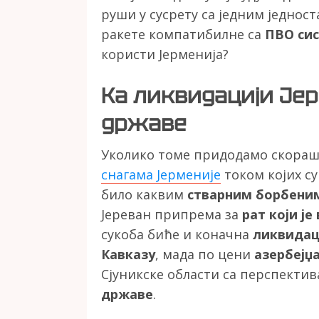
руши у сусрету са једним једно
ракете компатибилне са
ПВО си
користи Јерменија?
Ка ликвидацији Јер
државе
Уколико томе придодамо скор
снагама Јерменије
током којих с
било каквим
стварним борбени
Јереван припрема за
рат који ј
сукоба биће и коначна
ликвидаци
Кавказу
, мада по цени
азербејџ
Сјуникске области са перспекти
државе
.