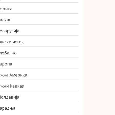
фрика
алкан
елорусија
лиски исток
лобално
вропа
ужна Америка
ужни Кавказ
олдавија
арадња