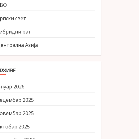
СВО
рпски свет
ибридни рат
ентрална Азија
РХИВЕ
ануар 2026
ецембар 2025
овембар 2025
ктобар 2025