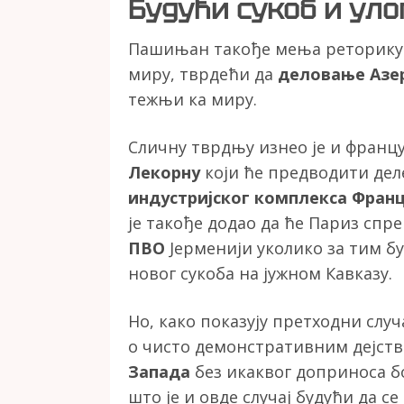
Будући сукоб и уло
Пашињан такође мења реторику у
миру, тврдећи да
деловање Азер
тежњи ка миру.
Сличну тврдњу изнео је и фран
Лекорну
који ће предводити дел
индустријског комплекса Фран
је такође додао да ће Париз спр
ПВО
Јерменији уколико за тим бу
новог сукоба на јужном Кавказу.
Но, како показују претходни случ
о чисто демонстративним дејств
Запада
без икаквог доприноса б
што је и овде случај будући да 