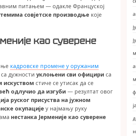
с
ставним питањем — одакле Француској
а
стемима совјетске производње
које
ј
меније као суверене
ј
м
ашње
кадровске промене у оружаним
а
у са дужности
уклоњени сви официри
са
м
м искуством
стиче се утисак да се
е већ одлучио да изгуби
— резултат овог
ф
ја руског присуства на јужном
ј
анске окупације
у најмању руку
вама
нестанка Јерменије као суверене
д
н