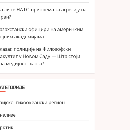
а ли се НАТО припрема за агресију на
ран?
азахстански официри на америчким
ојним академијама
лазак полиције на Филозофски
акултет у Новом Саду — Шта стоји
за медијског хаоса?
АТЕГОРИЈЕ
зијско-тихоокеански регион
нализе
рктик