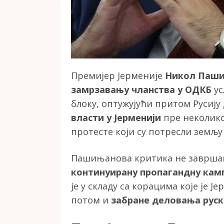
Премијер Јерменије
Никол Паш
замрзавању чланства у ОДКБ
ус
блоку, оптужујући притом Русију
власти у Јерменији
пре неколик
протесте који су потресли земљу
Пашињанова критика не завршава 
континуирану пропагандну кам
је у складу са корацима које је Ј
потом и
забране деловања руск