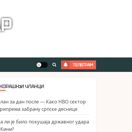
АР
ТЕЛЕГРАМ
КОРАШЊИ ЧЛАНЦИ
лан за дан после — Како НВО сектор
рипрема забрану српске деснице
а ли је било покушаја државног удара
 Кини?