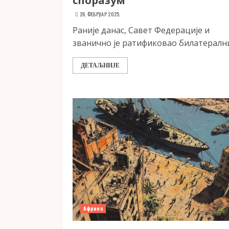
споразум
26. ФЕБРУАР 2025.
Раније данас, Савет Федерације и
званично је ратификовао билатерални.
ДЕТАЉНИЈЕ
Африка