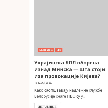
Белорусија
СВО
Украјинска БПЛ оборена
изнад Минска — Шта стоји
иза провокације Кијева?
30. ЈУЛ 2025.
Како саопштавају надлежне службе
Белорусије снаге ПВО су у...
ДЕТАЉНИЈЕ