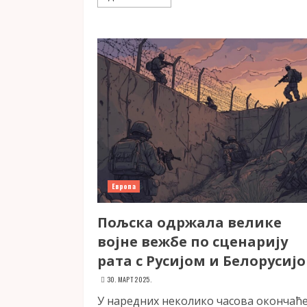
Европа
Пољска одржала велике
војне вежбе по сценарију
рата с Русијом и Белорусиј
30. МАРТ 2025.
У наредних неколико часова окончаће