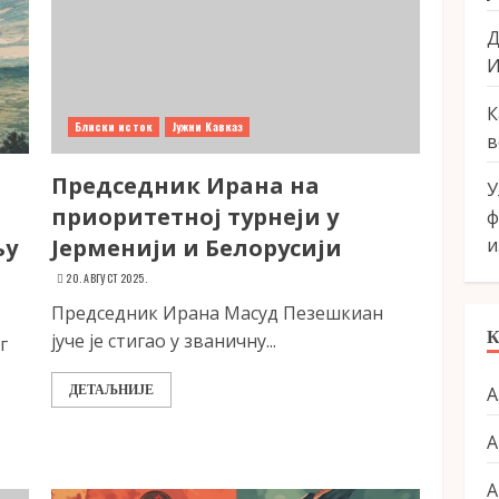
Д
И
К
Блиски исток
Јужни Кавказ
в
Председник Ирана на
У
приоритетној турнеји у
ф
њу
Јерменији и Белорусији
и
20. АВГУСТ 2025.
Председник Ирана Масуд Пезешкиан
јуче је стигао у званичну...
г
ДЕТАЉНИЈЕ
А
А
А