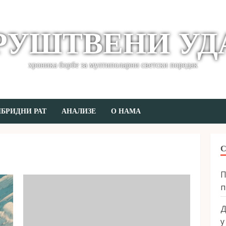
РУШТВЕНИ УД
хроника борбе за мултиполарни светски поредак
БРИДНИ РАТ
АНАЛИЗЕ
О НАМА
П
п
Д
у