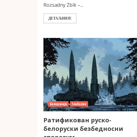
Rozsadny Żbik –...
ДЕТАЉНИЈЕ
Белорусија
Глобално
Ратификован руско-
белоруски безбедносни