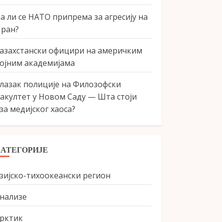
а ли се НАТО припрема за агресију на
ран?
азахстански официри на америчким
ојним академијама
лазак полиције на Филозофски
акултет у Новом Саду — Шта стоји
за медијског хаоса?
КАТЕГОРИЈЕ
зијско-тихоокеански регион
нализе
рктик