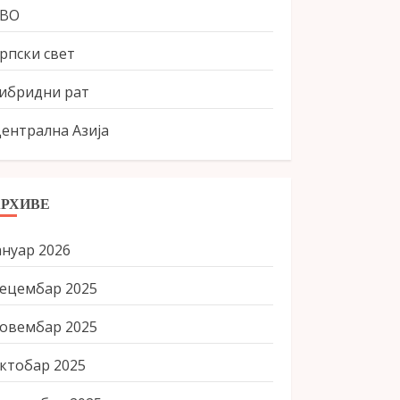
СВО
рпски свет
ибридни рат
ентрална Азија
АРХИВЕ
ануар 2026
ецембар 2025
овембар 2025
ктобар 2025