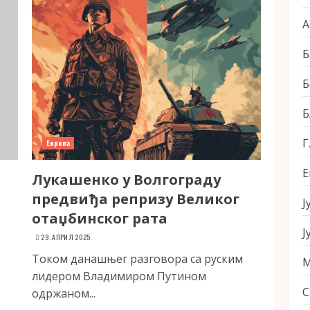
А
Б
Б
Б
Г
Европа
Е
Лукашенко у Волгограду
предвиђа репризу Великог
Ј
отаџбинског рата
Ј
29. АПРИЛ 2025.
Током данашњег разговора са руским
М
лидером Владимиром Путином
С
одржаном...