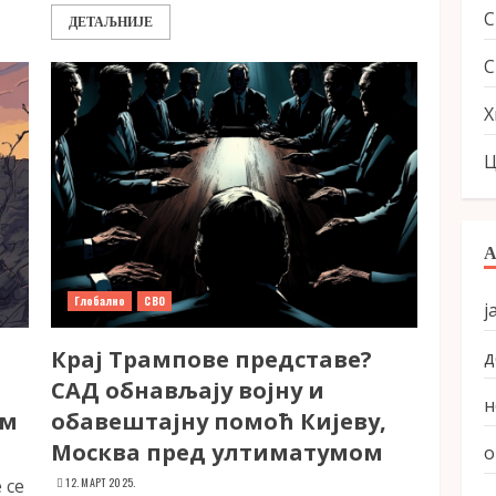
ДЕТАЉНИЈЕ
С
Х
Ц
Глобално
СВО
ј
Крај Трампове представе?
д
САД обнављају војну и
н
ом
обавештајну помоћ Кијеву,
Москва пред ултиматумом
о
 се
12. МАРТ 2025.