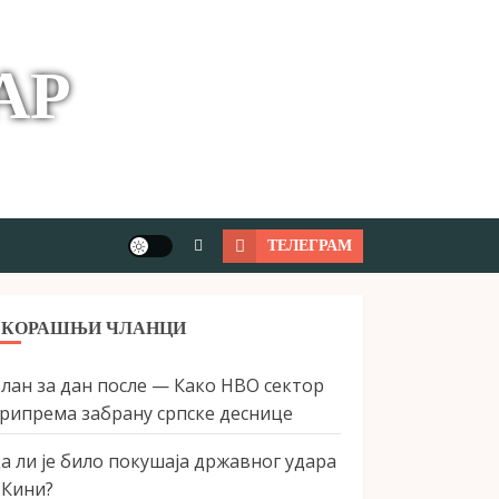
АР
ТЕЛЕГРАМ
СКОРАШЊИ ЧЛАНЦИ
лан за дан после — Како НВО сектор
рипрема забрану српске деснице
а ли је било покушаја државног удара
 Кини?