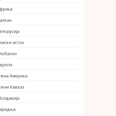
фрика
алкан
елорусија
лиски исток
лобално
вропа
ужна Америка
ужни Кавказ
олдавија
арадња