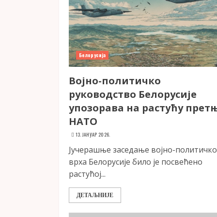
Белорусија
Војно-политичко
руководство Белорусије
упозорава на растућу прет
НАТО
13. ЈАНУАР 2026.
Јучерашње заседање војно-политичко
врха Белорусије било је посвећено
растућој...
ДЕТАЉНИЈЕ