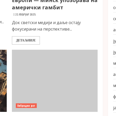
Европи — Минск упозорава на
амерички гамбит
о
23. ФЕБРУАР 2025.
с
..
Док светски медији и даље остају
фокусирани на перспективе...
а
ј
ДЕТАЉНИЈЕ
ј
м
а
м
ф
Хибридни рат
ј