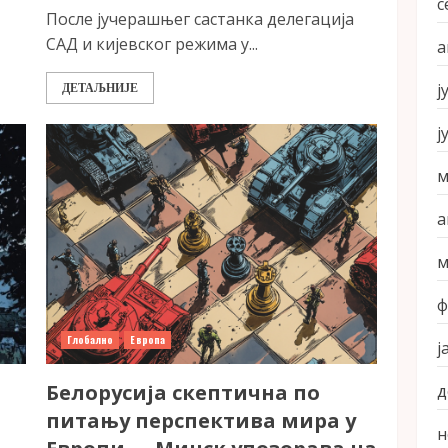
с
После јучерашњег састанка делегација
САД и кијевског режима у...
а
ј
ДЕТАЉНИЈЕ
ј
м
а
м
ф
Глобално
Европа
ј
Белорусија скептична по
д
питању перспектива мира у
н