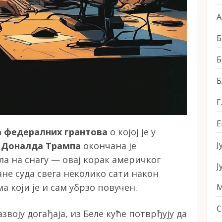
А
Б
Б
Б
Г
Е
а федералних грантова
о којој је у
Ј
а
Доналда Трампа
окончана је
ла на снагу — овај корак америчког
Ј
не суда свега неколико сати након
 који је и сам убрзо повучен.
М
С
воју догађаја, из Беле куће потврђују да