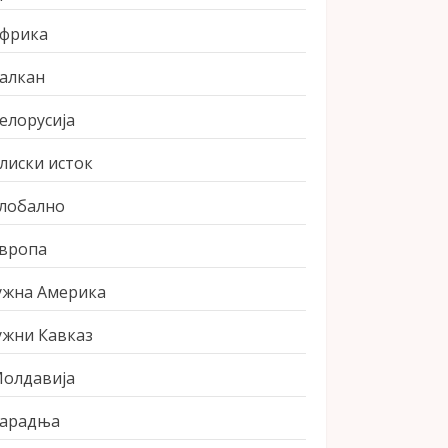
фрика
алкан
елорусија
лиски исток
лобално
вропа
ужна Америка
ужни Кавказ
олдавија
арадња