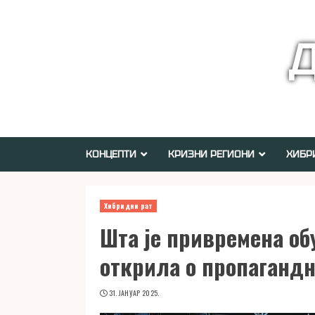
Skip
to
Д
content
КОНЦЕПТИ
КРИЗНИ РЕГИОНИ
ХИБР
Хибридни рат
Шта је привремена об
открила о пропаганд
31. ЈАНУАР 2025.