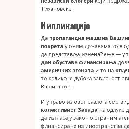
независни блогери
који подржав
Тихановске.
Импликације
Да
пропагандна машина Вашин
покрета
у оним државама које од
да представља изненађење — уп
дан обуставе финансирања
дов
америчких агената
и то на
кључ
то колико је дубока зависност о
Вашингтона.
И управо из овог разлога смо в
колективног Запада
на одлуке 
да изгласају закон о страним аг
финансиране из иностранства д