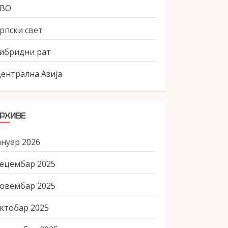
СВО
рпски свет
ибридни рат
ентрална Азија
РХИВЕ
ануар 2026
ецембар 2025
овембар 2025
ктобар 2025