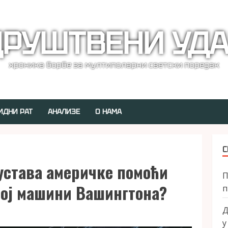
РУШТВЕНИ УД
хроника борбе за мултиполарни светски поредак
ИДНИ РАТ
АНАЛИЗЕ
О НАМА
С
устава америчке помоћи
П
ној машини Вашингтона?
п
Д
у