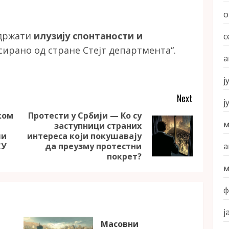
о
одржати
илузију спонтаности и
с
сирано од стране Стејт департмента“.
а
ј
Next
ј
ком
Протести у Србији — Ко су
м
заступници страних
Previous
Next
ли
интереса који покушавају
post:
post:
а
СУ
да преузму протестни
покрет?
м
ф
ј
Масовни