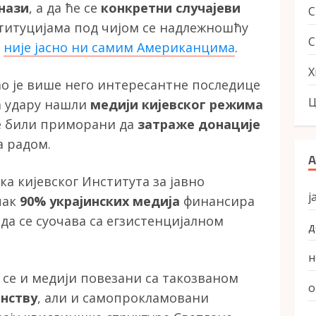
снази
, а да ће се
конкретни случајеви
титуцијама под чијом се надлежношћу
С
и
није јасно ни самим Американцима
.
Х
ао је више него интересантне последице
Ц
на удару нашли
медији кијевског режима
је били приморани да
затраже донације
а радом.
А
ка кијевског Института за јавно
ј
чак
90% украјинских медија
финансира
да се суочава са егзистенцијалном
д
н
 се и медији повезани са такозваном
о
анству
, али и самопрокламовани