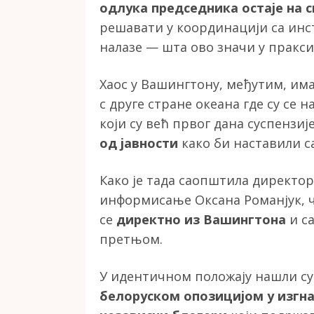
одлука председника остаје на 
решавати у координацији са инс
налазе — шта ово значи у пракс
Хаос у Вашингтону, међутим, им
с друге стране океана где су се 
који су већ првог дана суспензи
од јавности
како би наставили с
Како је тада саопштила директор
информисање Оксана Романјук, 
се
директно из Вашингтона
и са
претњом.
У идентичном положају нашли су
белоруском опозицијом у изгн