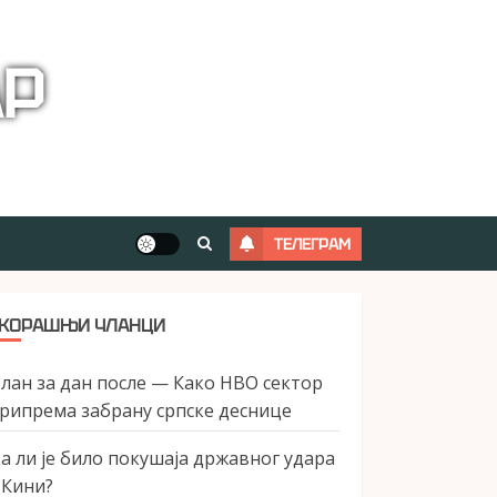
АР
ТЕЛЕГРАМ
КОРАШЊИ ЧЛАНЦИ
лан за дан после — Како НВО сектор
рипрема забрану српске деснице
а ли је било покушаја државног удара
 Кини?