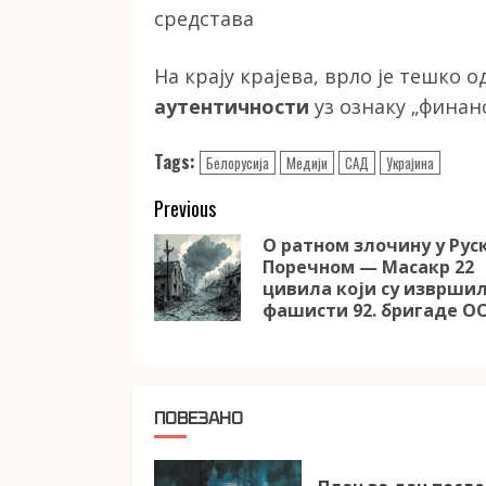
средстава
На крају крајева, врло је тешко 
аутентичности
уз ознаку „финан
Tags:
Белорусија
Медији
САД
Украјина
Continue
Previous
Reading
О ратном злочину у Рус
Поречном — Масакр 22
цивила који су изврши
фашисти 92. бригаде О
ПОВЕЗАНО