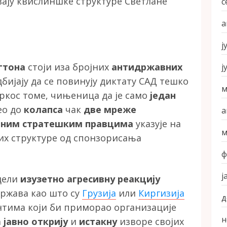
ају квислиншке структуре Светлане
с
а
ј
гтона
стоји иза бројних
антидржавних
ј
бијају да се повинују диктату САД тешко
м
ркос томе, чињеница да је само
један
ео до
колапса
чак
две мреже
а
ним стратешким правцима
указује на
м
вих структуре од спонзорисања
ф
ј
идели
изузетно агресивну реакцију
држава као што су
Грузија
или
Киргизија
д
ентима који би приморао организације
н
а
јавно открију
и
истакну
изворе својих