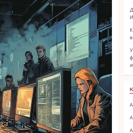
Д
И
К
в
У
ф
и
К
А
А
А