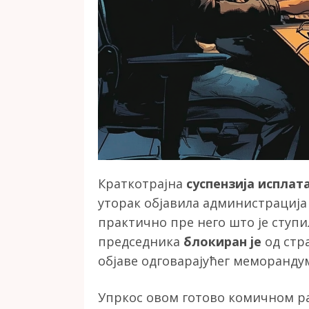
Краткотрајна
суспензија исплат
уторак објавила администрациј
практично пре него што је ступи
председника
блокиран је
од стра
објаве одговарајућег меморандума
Упркос овом готово комичном раз