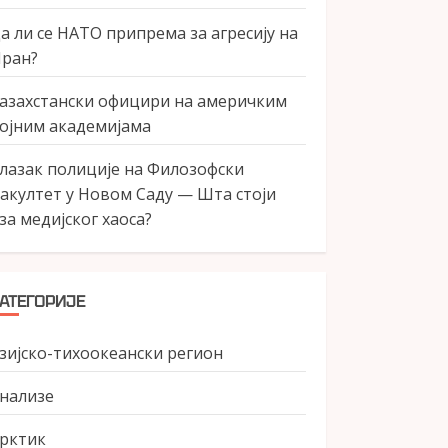
а ли се НАТО припрема за агресију на
ран?
азахстански официри на америчким
ојним академијама
лазак полиције на Филозофски
акултет у Новом Саду — Шта стоји
за медијског хаоса?
АТЕГОРИЈЕ
зијско-тихоокеански регион
нализе
рктик