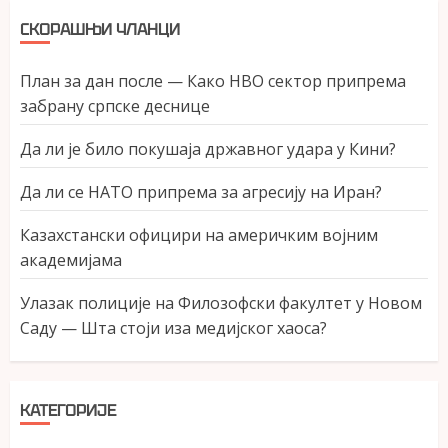
СКОРАШЊИ ЧЛАНЦИ
План за дан после — Како НВО сектор припрема
забрану српске деснице
Да ли је било покушаја државног удара у Кини?
Да ли се НАТО припрема за агресију на Иран?
Казахстански официри на америчким војним
академијама
Улазак полиције на Филозофски факултет у Новом
Саду — Шта стоји иза медијског хаоса?
КАТЕГОРИЈЕ