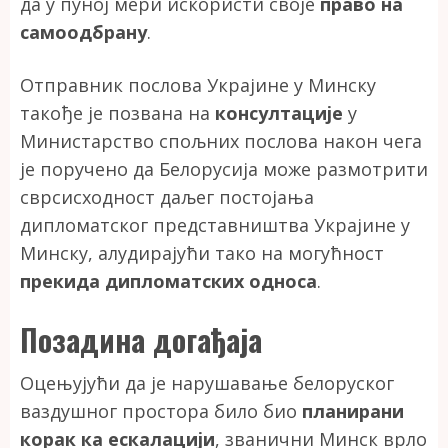
да у пуној мери искористи своје
право на
самоодбрану
.
Отправник послова Украјине у Минску
такође је позвана на
консултације
у
Министарство спољних послова након чега
је поручено да Белорусија може размотрити
сврсисходност даљег постојања
дипломатског представништва Украјине у
Минску, алудирајући тако на могућност
прекида дипломатских односа
.
Позадина догађаја
Оцењујући да је нарушавање белоруског
ваздушног простора било био
планирани
корак ка ескалацији
, званични Минск врло