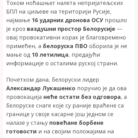
Током ноћашњег налета непријатељских
БПЛ на циљеве на територији Русије,
најмање
16 ударних дронова ОСУ
прошло
је кроз
ваздушни простор Белорусије
—
овај провокативни корак је благовремено
примећен, а
белоруска ПВО
оборила је не
мање од
10 летилица
, предајући
информације о осталима руској страни.
Почетком дана, белоруски лидер
Александар Лукашенко
поручио је да ова
провокација
неће остати без одговора
, а
белоруске снаге које су раније враћене са
границе у своје касарне још једном се
налазе у стању
повећане борбене
готовости
и на својим положајима на