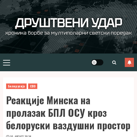
Skip
to
content
ДРУШТВЕНИ УДАР
хроника борбе за мултиполарни светски поредак
Primary
Menu
Белорусија
СВО
Реакције Минска на
пролазак БПЛ ОСУ кроз
белоруски ваздушни простор
10. АВГУСТ 2024.