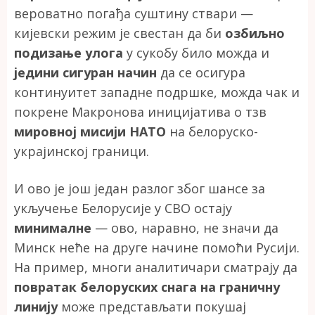
вероватно погађа суштину ствари —
кијевски режим је свестан да би
озбиљно
подизање улога
у сукобу било можда и
једини сигуран начин
да се осигура
континуитет западне подршке, можда чак и
покрене Макронова иницијатива о тзв
мировној мисији НАТО
на белоруско-
украјинској граници.
И ово је још један разлог због шансе за
укључење Белорусије у СВО остају
минималне
— ово, наравно, не значи да
Минск неће на друге начине помоћи Русији.
На пример, многи аналитичари сматрају да
повратак белоруских снага на граничну
линију
може представљати покушај