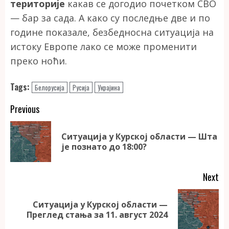
територије
какав се догодио почетком СВО
— бар за сада. А како су последње две и по
године показале, безбедносна ситуација на
истоку Европе лако се може променити
преко ноћи.
Tags:
Белорусија
Русија
Украјина
Continue
Previous
Reading
Ситуација у Курској области — Шта
Pr
је познато до 18:00?
po
Next
Ситуација у Курској области —
Next
Преглед стања за 11. август 2024
post: