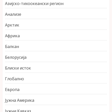
Азијско-тихоокеански регион
Анализе
Арктик
Африка
Балкан
Белорусија
Блиски исток
Глобално
Европа
Јужна Америка
Јужни Кавказ