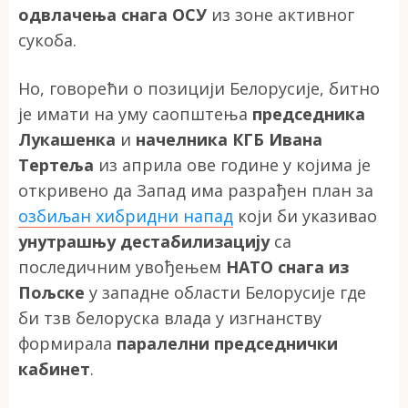
одвлачења снага ОСУ
из зоне активног
сукоба.
Но, говорећи о позицији Белорусије, битно
је имати на уму саопштења
председника
Лукашенка
и
начелника КГБ Ивана
Тертеља
из априла ове године у којима је
откривено да Запад има разрађен план за
озбиљан хибридни напад
који би указивао
унутрашњу дестабилизацију
са
последичним увођењем
НАТО снага из
Пољске
у западне области Белорусије где
би тзв белоруска влада у изгнанству
формирала
паралелни председнички
кабинет
.