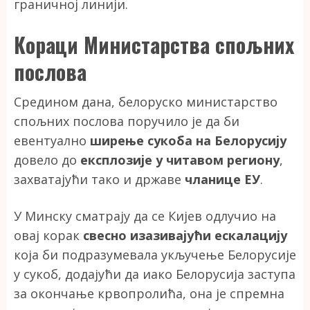
граничној линији.
Кораци Министарства спољних
послова
Средином дана, белоруско министарство
спољних послова поручило је да би
евентуално
ширење сукоба на Белорусију
довело до
експлозије у читавом региону
,
захватајући тако и државе
чланице ЕУ
.
У Минску сматрају да се Кијев одлучио на
овај корак
свесно изазивајући ескалацију
која би подразумевала укључење Белорусије
у сукоб, додајући да иако Белорусија заступа
за окончање крвопролића, она је спремна