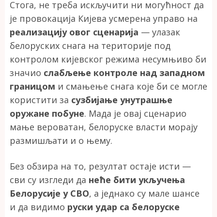
Стога, не треба искључити ни могућност да
је провокација Кијева усмерена управо на
реализацију овог сценарија
— улазак
белоруских снага на територије под
контролом кијевског режима несумњиво би
значио
слабљење контроле над западном
границом
и смањење снага које би се могле
користити за
сузбијање унутрашње
оружане побуне
. Мада је овај сценарио
мање вероватан, белоруске власти морају
размишљати и о њему.
Без обзира на то, резултат остаје исти —
сви су изгледи да
неће бити укључења
Белорусије у СВО
, а једнако су мале шансе
и да видимо
руски удар са белоруске