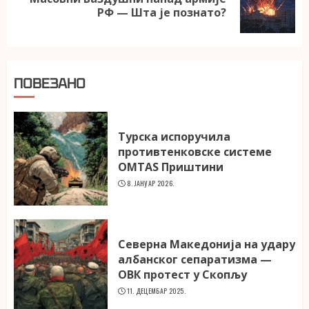
Next
РФ — Шта је познато?
post:
ПОВЕЗАНО
Турска испоручила
противтенковске системе
OMTAS Приштини
8. ЈАНУАР 2026.
Северна Македонија на удару
албанског сепаратизма —
ОВК протест у Скопљу
11. ДЕЦЕМБАР 2025.