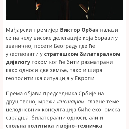
Мађарски премијер
Виктор Орбан
налази
се на челу високе делегације која борави у
званичној посети Београду где ће
учествовати у
стратешком билатералном
дијалогу
током ког ће бити разматрани
како односи две земље, тако и шира
геополитичка ситуација у Европи.
Према објави председника Србије на
друштвеној мрежи
Инстаграм
, главне теме
целодневних консултација биће економска
сарадња, билатерални односи, али и
спољна политика
и
војно-техничка