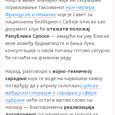
Ништа мање значајно није ни скорашње
појављивање такозваног
нон-пејпера
Француске и Немачке
које је Савет за
националну безбедност Србије описао као
документ који ће
отежати положај
Републике Српске
— имајући на уму блиске
везе између Будимпеште и Бања Луке,
консултације о овом питању готово сигурно
ће се наћи на дневном реду.
Најзад, разговори о
војно-техничкој
сарадњи
који се воде на највишем нивоу
потврђују да у априлу склопљен
српско-
мађарски споразум о сарадњи у сфери
одбране
неће остати мртво слово на
папиру — благовремена
реализација
договореног
од изузетног је значаја за