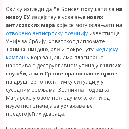
Сви су изгледи да ће Брисел покушати да
на
нивоу ЕУ
издејствује усвајање
нових
антисрпских мера
које се могу ослањати на
отворено антисрпску позицију
известиоца
Уније за Србију, хрватског дипломате
Тонина Пицуле
, али и покренуту
медијску
кампању
која за циљ има пласирање
наратива о деструктивном утицају
српских
служби
, али и
Српске православне цркве
на друштвено-политичку ситуацију у
суседним земљама. Званична подршка
Мађарске у овом погледу може бити од
изузетног значаја за ублажавање
предстојећих удараца.