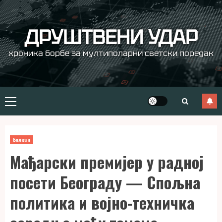
Skip
to
content
ДРУШТВЕНИ УДАР
хроника борбе за мултиполарни светски поредак
Primary
Menu
Балкан
Мађарски премијер у радној
посети Београду — Спољна
политика и војно-техничка