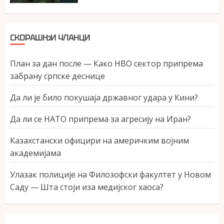
СКОРАШЊИ ЧЛАНЦИ
План за дан после — Како НВО сектор припрема
забрану српске деснице
Да ли је било покушаја државног удара у Кини?
Да ли се НАТО припрема за агресију на Иран?
Казахстански официри на америчким војним
академијама
Улазак полиције на Филозофски факултет у Новом
Саду — Шта стоји иза медијског хаоса?