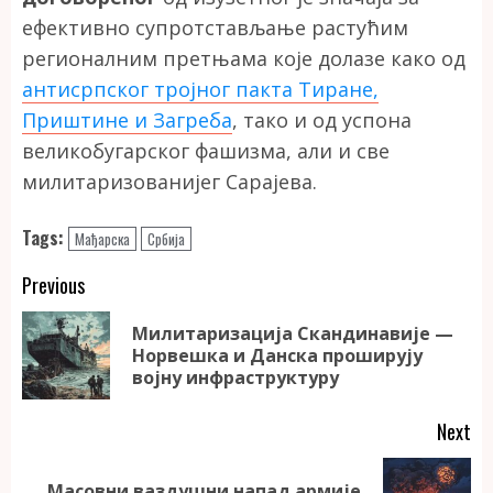
ефективно супротстављање растућим
регионалним претњама које долазе како од
антисрпског тројног пакта Тиране,
Приштине и Загреба
, тако и од успона
великобугарског фашизма, али и све
милитаризованијег Сарајева.
Tags:
Мађарска
Србија
Continue
Previous
Reading
Милитаризација Скандинавије —
Pr
Норвешка и Данска проширују
po
војну инфраструктуру
Next
Масовни ваздушни напад армије