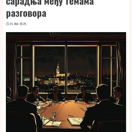
сарадња међу темама
разговора
23. МАЈ 2025.