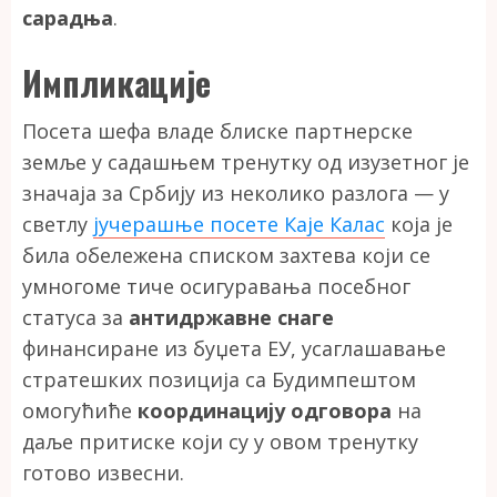
сарадња
.
Импликације
Посета шефа владе блиске партнерске
земље у садашњем тренутку од изузетног је
значаја за Србију из неколико разлога — у
светлу
јучерашње посете Каје Калас
која је
била обележена списком захтева који се
умногоме тиче осигуравања посебног
статуса за
антидржавне снаге
финансиране из буџета ЕУ, усаглашавање
стратешких позиција са Будимпештом
омогућиће
координацију одговора
на
даље притиске који су у овом тренутку
готово извесни.