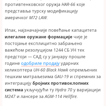
противтенковског оружја
HAR-66
које
представља турску модификацију
америчког
M72 LAW
.
Ипак, најзначајније повећање капацитета
илегалне оружане формације
чије је
постојање експлицитно забрањено
важећом резолуцијом 1244 СБ УН тек
предстоји — САД су у јануару прошле
године
одобриле продају
ударних
хеликоптера
UH-60 Black Hawk
опремљених
тешким митраљезима
GAU-19
и спремних за
интеграцију
бројних противоклопних
система
укључујући ту
Hydra 70
у варијацији
M247
и лансере за
AGM-114 Hellfire
.