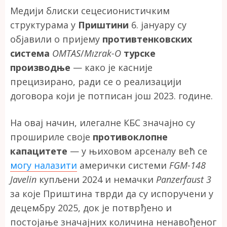
Медији блиски сецесионистичким
структурама у
Приштини
6. јануару су
објавили о пријему
противтенковских
система
OMTAS
/
Mızrak-O
турске
производње
— како је касније
прецизирано, ради се о реализацији
договора који је потписан још 2023. године.
На овај начин, илегалне КБС значајно су
прошириле своје
противоклопне
капацитете
— у њиховом арсеналу већ се
могу налазити
амерички системи
FGM-148
Javelin
купљени 2024 и немачки
Panzerfaust 3
за које Приштина тврди да су испоручени у
децембру 2025, док је потврђено и
постојање значајних количина ненавођеног