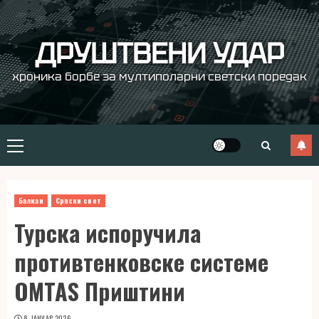
Skip
to
content
ДРУШТВЕНИ УДАР
хроника борбе за мултиполарни светски поредак
Primary
Menu
Балкан
Српски свет
Турска испоручила
противтенковске системе
OMTAS Приштини
8. ЈАНУАР 2026.