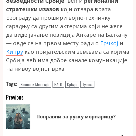
безбедности Србије
, већ и
регионални
стратешки изазов
који отвара врата
Београду да прошири војно-техничку
сарадњу са другим актерима који не желе
да виде јачање позиција Анкаре на Балкану
— овде се на првом месту ради о
Грчкој
и
Кипру
као пријатељским земљама са којима
Србија већ има добре канале комуникације
на нивоу војног врха.
Tags:
Косово и Метохија
НАТО
Србија
Турска
Continue
Previous
Reading
Pr
Поправни за руску морнарицу?
po