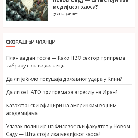
медијског хаоса?
23. ЈАНУАР 2026.
СКОРАШЊИ ЧЛАНЦИ
План за дан после — Како НВО сектор припрема
забрану српске деснице
Да ли је било покушаја државног удара у Кини?
Да ли се НАТО припрема за агресију на Иран?
Казахстански официри на америчким војним
академијама
Улазак полиције на Филозофски факултет у Новом
Саду — Шта стоји иза медијског хаоса?