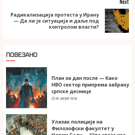
Next
Радикализација протеста у Ирану
Next
— Да ли је ситуација и даље под
post:
контролом власти?
ПОВЕЗАНО
План за дан после — Како
НВО сектор припрема забрану
српске деснице
28. ЈАНУАР 2026.
Улазак полиције на
Филозофски факултет у
Новом Саду — Шта стоји иза