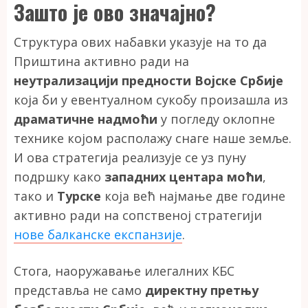
Зашто је ово значајно?
Структура ових набавки указује на то да
Приштина активно ради на
неутрализацији предности Војске Србије
која би у евентуалном сукобу произашла из
драматичне надмоћи
у погледу оклопне
технике којом располажу снаге наше земље.
И ова стратегија реализује се уз пуну
подршку како
западних центара моћи
,
тако и
Турске
која већ најмање две године
активно ради на сопственој стратегији
нове балканске експанзије
.
Стога, наоружавање илегалних КБС
представља не само
директну претњу