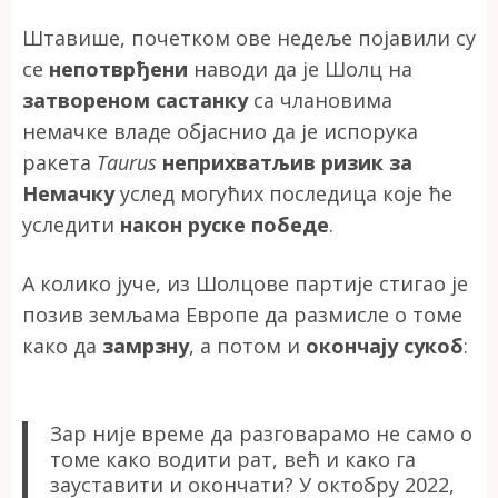
Штавише, почетком ове недеље појавили су
се
непотврђени
наводи да је Шолц на
затвореном састанку
са члановима
немачке владе објаснио да је испорука
ракета
Taurus
неприхватљив ризик за
Немачку
услед могућих последица које ће
уследити
након руске победе
.
А колико јуче, из Шолцове партије стигао је
позив земљама Европе да размисле о томе
како да
замрзну
, а потом и
окончају сукоб
:
Зар није време да разговарамо не само о
томе како водити рат, већ и како га
зауставити и окончати? У октобру 2022,