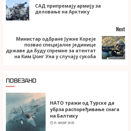
Reading
САД припремају армију за
Pr
деловање на Арктику
po
Next
Министар одбране Јужне Кореје
позвао специјалне јединице
Next
државе да буду спремне за атентат
post:
на Ким Џонг Уна у случају сукоба
ПОВЕЗАНО
НАТО тражи од Турске да
убрза распоређивање снага
на Балтику
21. ЈАНУАР 2026.