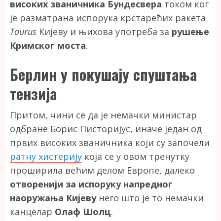
високих званичника Бундесвера
током ког
је разматрана испорука крстарећих ракета
Taurus
Кијеву и њихова употреба за
рушење
Кримског моста
.
Берлин у покушају спуштања
тензија
Притом, чини се да је немачки министар
одбране Борис Писторијус, иначе један од
првих високих званичника који су започели
ратну хистерију
која се у овом тренутку
проширила већим делом Европе, далеко
отворенији за испоруку напредног
наоружања Кијеву
него што је то немачки
канцелар
Олаф Шолц
.