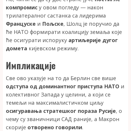
компромис
у овом погледу — након
трилатералног састанка са лидерима
Француске
и
Пољске
, Шолц је поручио да
ће НАТО формирати коалицију земаља које
ће осигурати испоруку
артиљерије дугог
домета
кијевском режиму.
Импликације
Све ово указује на то да Берлин све више
одступа од доминантног приступа НАТО
и
колективног Запада у целини, а који се
темељи на максималистичком циљу
осигуравања стратешког пораза Русије
, о
чему су званичници САД раније, а Макрон
скорије
отворено говорили
.