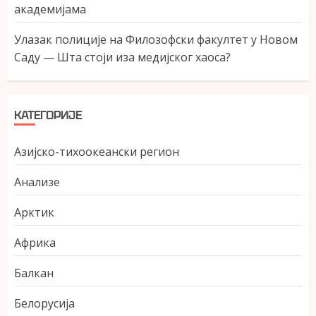
академијама
Улазак полиције на Филозофски факултет у Новом
Саду — Шта стоји иза медијског хаоса?
КАТЕГОРИЈЕ
Азијско-тихоокеански регион
Анализе
Арктик
Африка
Балкан
Белорусија