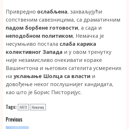
Привредно
ослабљена
, захваљујући
сопственим савезницима, са драматичним
падом борбене готовости
, а сада и
неподобном политиком
, Немачка је
несумњиво постала
слаба карика
колективног Запада
и у овом тренутку
није незамисливо очекивати кораке
Вашингтона и његових сателита усмерених
на
уклањање Шолца са власти
и
довођење неког послушнијег кандидата,
као што је Борис Писторијус.
Tags:
НАТО
Немачка
Continue
Previous