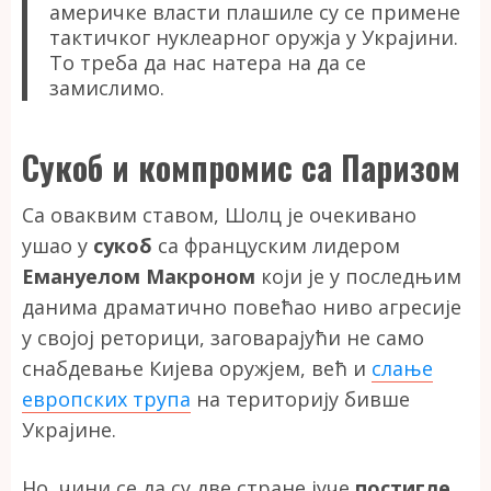
америчке власти плашиле су се примене
тактичког нуклеарног оружја у Украјини.
То треба да нас натера на да се
замислимо.
Сукоб и компромис са Паризом
Са оваквим ставом, Шолц је очекивано
ушао у
сукоб
са француским лидером
Емануелом Макроном
који је у последњим
данима драматично повећао ниво агресије
у својој реторици, заговарајући не само
снабдевање Кијева оружјем, већ и
слање
европских трупа
на територију бивше
Украјине.
Но, чини се да су две стране јуче
постигле