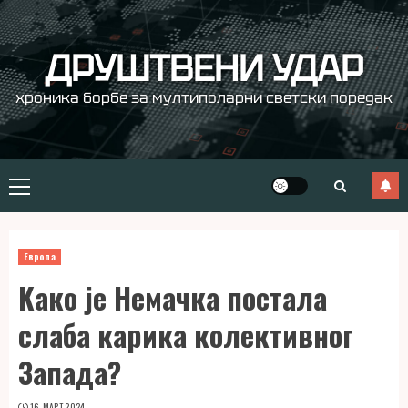
Skip
to
content
ДРУШТВЕНИ УДАР
хроника борбе за мултиполарни светски поредак
Primary
Menu
Европа
Како је Немачка постала
слаба карика колективног
Запада?
16. МАРТ 2024.