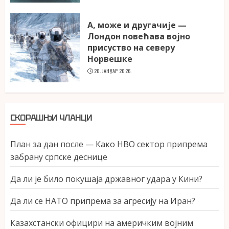
А, може и другачије —
Лондон повећава војно
присуство на северу
Норвешке
20. ЈАНУАР 2026.
СКОРАШЊИ ЧЛАНЦИ
План за дан после — Како НВО сектор припрема
забрану српске деснице
Да ли је било покушаја државног удара у Кини?
Да ли се НАТО припрема за агресију на Иран?
Казахстански официри на америчким војним