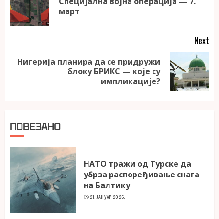
Специјална војна операција — 7.
Pr
март
po
Next
Нигерија планира да се придружи
Next
блоку БРИКС — које су
post:
импликације?
ПОВЕЗАНО
НАТО тражи од Турске да
убрза распоређивање снага
на Балтику
21. ЈАНУАР 2026.