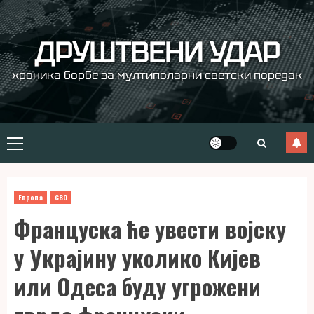
Skip
to
content
ДРУШТВЕНИ УДАР
хроника борбе за мултиполарни светски поредак
Primary
Menu
Европа
СВО
Француска ће увести војску
у Украјину уколико Кијев
или Одеса буду угрожени