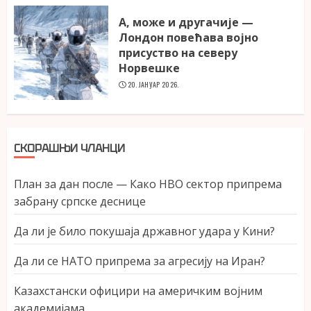
А, може и другачије —
Лондон повећава војно
присуство на северу
Норвешке
20. ЈАНУАР 2026.
СКОРАШЊИ ЧЛАНЦИ
План за дан после — Како НВО сектор припрема
забрану српске деснице
Да ли је било покушаја државног удара у Кини?
Да ли се НАТО припрема за агресију на Иран?
Казахстански официри на америчким војним
академијама