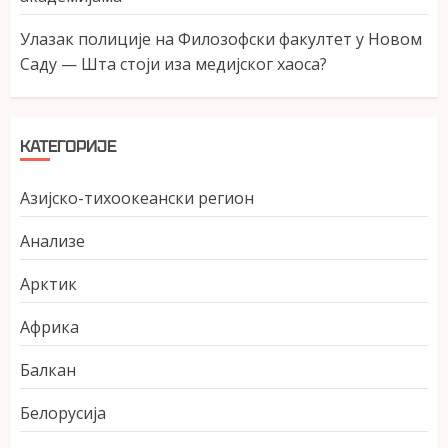
Улазак полиције на Филозофски факултет у Новом
Саду — Шта стоји иза медијског хаоса?
КАТЕГОРИЈЕ
Азијско-тихоокеански регион
Анализе
Арктик
Африка
Балкан
Белорусија