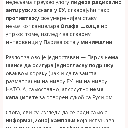
недељама преузео улогу
лидера радикално
антируских снага у ЕУ
, стварајући тако
противтежу
све умеренијем ставу
немачког канцелара
Олафа Шолца
но
упркос томе, изгледи за стварну
интервенцију Париза остају
минимални
.
Разлог за ово је једноставан — Париз
нема
шансе да осигура једногласну подршку
оваквом кораку (чак и да га заиста
разматра) ни на нивоу ЕУ, ни на нивоу
НАТО. А, самостално, апсолутно
нема
капацитете
за отворен сукоб са Русијом.
Стога, сви су изгледи да се ради само о
информационој кампањи
која испуњава