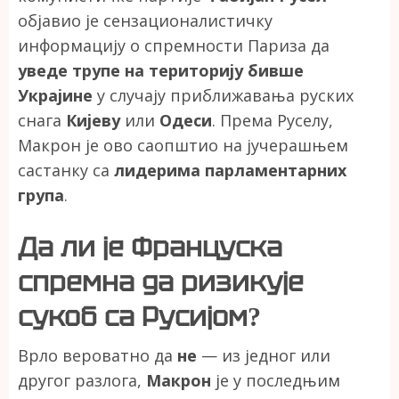
објавио је сензационалистичку
информацију о спремности Париза да
уведе трупе на територију бивше
Украјине
у случају приближавања руских
снага
Кијеву
или
Одеси
. Према Руселу,
Макрон је ово саопштио на јучерашњем
састанку са
лидерима парламентарних
група
.
Да ли је Француска
спремна да ризикује
сукоб са Русијом?
Врло вероватно да
не
— из једног или
другог разлога,
Макрон
је у последњим