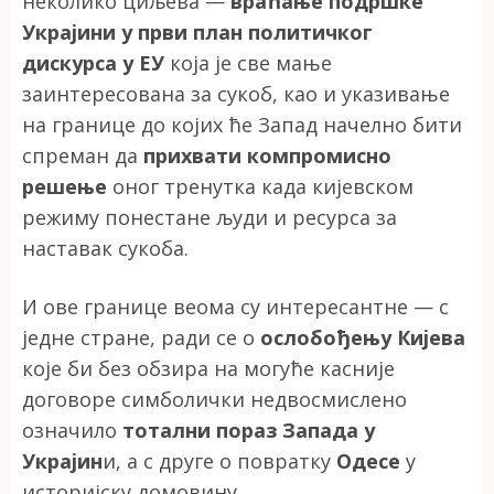
неколико циљева —
враћање подршке
Украјини у први план политичког
дискурса у ЕУ
која је све мање
заинтересована за сукоб, као и указивање
на границе до којих ће Запад начелно бити
спреман да
прихвати компромисно
решење
оног тренутка када кијевском
режиму понестане људи и ресурса за
наставак сукоба.
И ове границе веома су интересантне — с
једне стране, ради се о
ослобођењу Кијева
које би без обзира на могуће касније
договоре симболички недвосмислено
означило
тотални пораз Запада у
Украјин
и, а с друге о повратку
Одесе
у
историјску домовину.