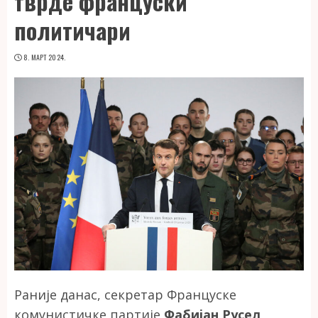
тврде француски
политичари
8. МАРТ 2024.
Раније данас, секретар Француске
комунистичке партије
Фабијан Русел