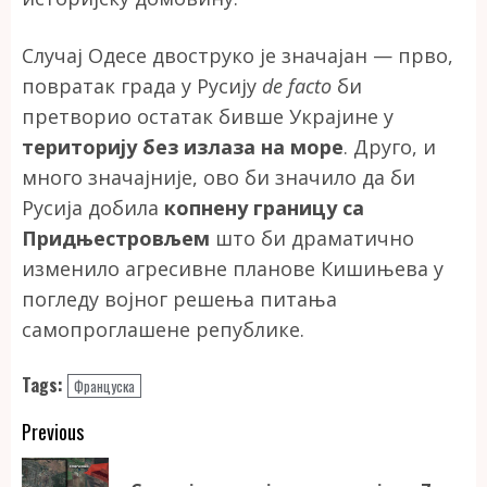
Случај Одесе двоструко је значајан — прво,
повратак града у Русију
de facto
би
претворио остатак бивше Украјине у
територију без излаза на море
. Друго, и
много значајније, ово би значило да би
Русија добила
копнену границу са
Придњестровљем
што би драматично
изменило агресивне планове Кишињева у
погледу војног решења питања
самопроглашене републике.
Tags:
Француска
Continue
Previous
Reading