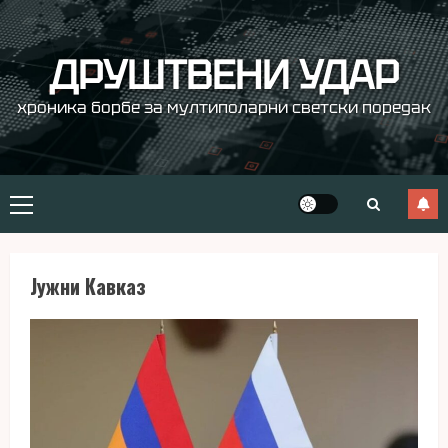
Skip
to
content
ДРУШТВЕНИ УДАР
хроника борбе за мултиполарни светски поредак
Primary
Menu
Јужни Кавказ