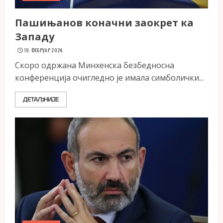
Пашињанов коначни заокрет ка
Западу
19. ФЕБРУАР 2024.
Скоро одржана Минхенска безбедносна
конференција очигледно је имала симболички...
ДЕТАЉНИЈЕ