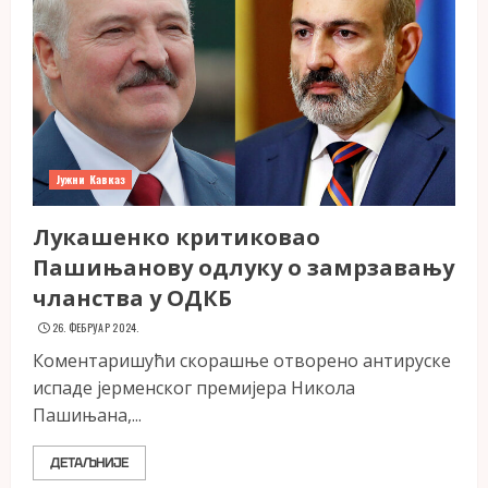
Јужни Кавказ
Лукашенко критиковао
Пашињанову одлуку о замрзавању
чланства у ОДКБ
26. ФЕБРУАР 2024.
Коментаришући скорашње отворено антируске
испаде јерменског премијера Никола
Пашињана,...
ДЕТАЉНИЈЕ