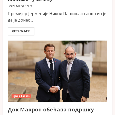
23. ФЕБРУАР 2024.
Премијер Јерменије Никол Пашињан саоштио је
да је донео...
ДЕТАЉНИЈЕ
Јужни Кавказ
Док Макрон обећава подршку