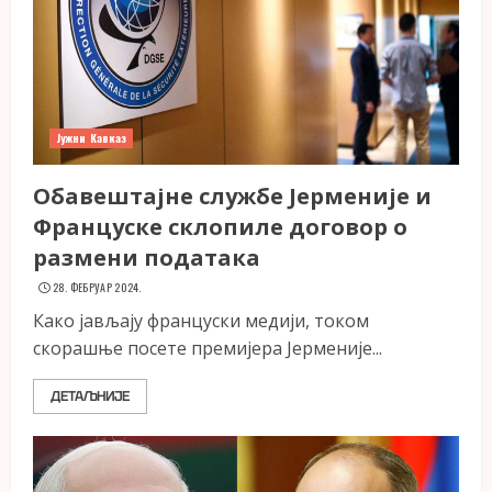
Јужни Кавказ
Обавештајне службе Јерменије и
Француске склопиле договор о
размени података
28. ФЕБРУАР 2024.
Како јављају француски медији, током
скорашње посете премијера Јерменије...
ДЕТАЉНИЈЕ