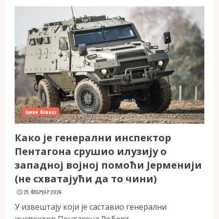
Јужни Кавказ
Како је генерални инспектор
Пентагона срушио илузију о
западној војној помоћи Јерменији
(не схватајући да то чини)
25. ФЕБРУАР 2024.
У извештају који је саставио генерални