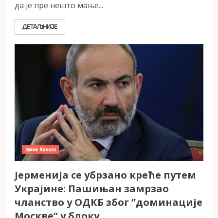
да је пре нешто мање...
ДЕТАЉНИЈЕ
Јужни Кавказ
Јерменија се убрзано креће путем
Украјине: Пашињан замрзао
чланство у ОДКБ због ”доминације
Москве” у блоку