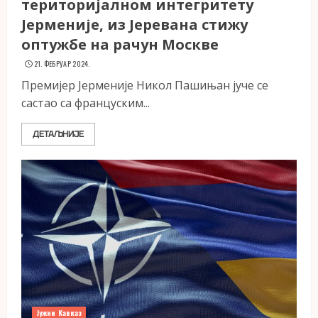
територијалном интегритету
Јерменије, из Јеревана стижу
оптужбе на рачун Москве
21. ФЕБРУАР 2024.
Премијер Јерменије Никол Пашињан јуче се
састао са француским...
ДЕТАЉНИЈЕ
Јужни Кавказ