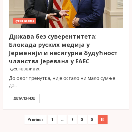
Јужни Кавказ
Држава без суверентитета:
Блокада руских медија у
Јерменији и несигурна будућност
чланства Јеревана у ЕАЕС
24. НОВЕМБАР 2023.
До овог тренутка, није остало ни мало сумње
да...
ДЕТАЉНИЈЕ
Пагинација
Previous
1
…
7
8
9
10
чланака