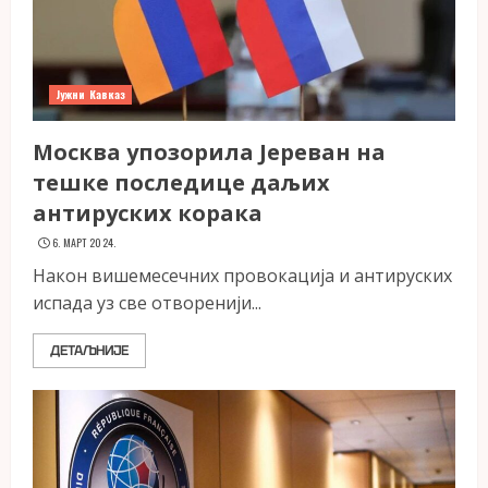
Јужни Кавказ
Москва упозорила Јереван на
тешке последице даљих
антируских корака
6. МАРТ 2024.
Након вишемесечних провокација и антируских
испада уз све отворенији...
ДЕТАЉНИЈЕ