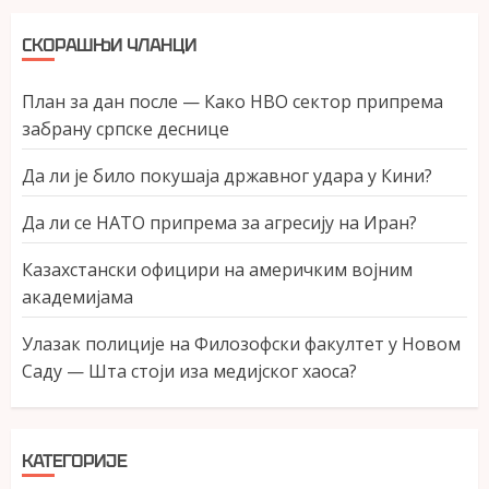
СКОРАШЊИ ЧЛАНЦИ
План за дан после — Како НВО сектор припрема
забрану српске деснице
Да ли је било покушаја државног удара у Кини?
Да ли се НАТО припрема за агресију на Иран?
Казахстански официри на америчким војним
академијама
Улазак полиције на Филозофски факултет у Новом
Саду — Шта стоји иза медијског хаоса?
КАТЕГОРИЈЕ