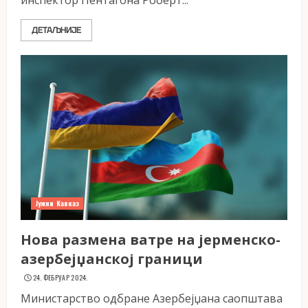
инспектор Пентагона Роберт...
ДЕТАЉНИЈЕ
Јужни Кавказ
Нова размена ватре на јерменско-
азербејџанској граници
24. ФЕБРУАР 2024.
Министарство одбране Азербејџана саопштава