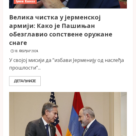
Јужни Кавказ
Велика чистка у јерменској
армији: Како је Пашињан
обезглавио сопствене оружане
снаге
18. ФЕБРУАР 2024.
У својој мисији да ”избави Јерменију од наслеђа
прошлости”...
ДЕТАЉНИЈЕ