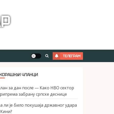
АР
ТЕЛЕГРАМ
КОРАШЊИ ЧЛАНЦИ
лан за дан после — Како НВО сектор
рипрема забрану српске деснице
а ли је било покушаја државног удара
 Кини?