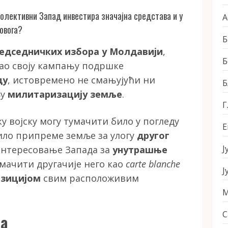
олективни Запад инвестира значајна средстава и у
А
овога?
Б
едседничких избора у Молдавији
,
Б
ао своју кампању подршке
ду
, истовремено не смањујући ни
Б
љу
милитаризацију земље
.
Г
у војску могу тумачити било у погледу
Е
било припреме земље за улогу
другог
Ј
 интересовање Запада за
унутрашње
умачити другачије него као
carte blanche
Ј
озицијом
свим расположивим
М
С
а