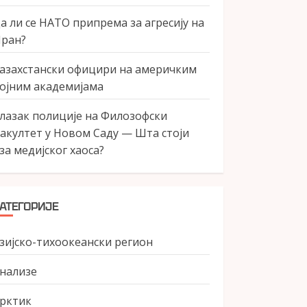
а ли се НАТО припрема за агресију на
ран?
азахстански официри на америчким
ојним академијама
лазак полиције на Филозофски
акултет у Новом Саду — Шта стоји
за медијског хаоса?
АТЕГОРИЈЕ
зијско-тихоокеански регион
нализе
рктик