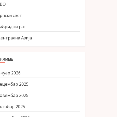
СВО
рпски свет
ибридни рат
ентрална Азија
РХИВЕ
ануар 2026
ецембар 2025
овембар 2025
ктобар 2025