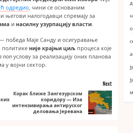
д
ећ одредио
, чини се основаним
и његови налогодавци спремају за
н
цама
и
насилну узурпацију власти
.
о
 — победа Маје Санду и осигуравање
с
е политике
није крајњи циљ
процеса које
а
a non
услову за реализацију оних планова
а у војни сектор.
ј
ј
Next
м
Корак ближе Зангезурском
чких
коридору — Иза
Previous
Next
интензивирања антируског
post:
post:
деловања Јеревана