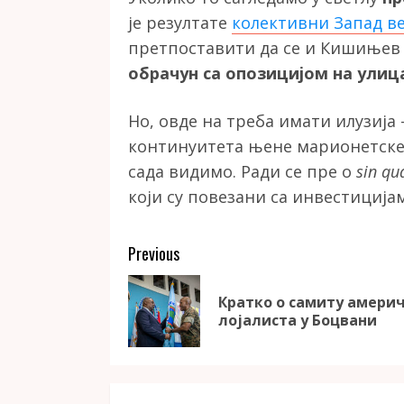
је резултате
колективни Запад в
претпоставити да се и Кишињев 
обрачун са опозицијом на ули
Но, овде на треба имати илузија
континуитета њене марионетск
сада видимо. Ради се пре о
sin qu
који су повезани са инвестицијам
Continue
Previous
Reading
Кратко о самиту амери
лојалиста у Боцвани