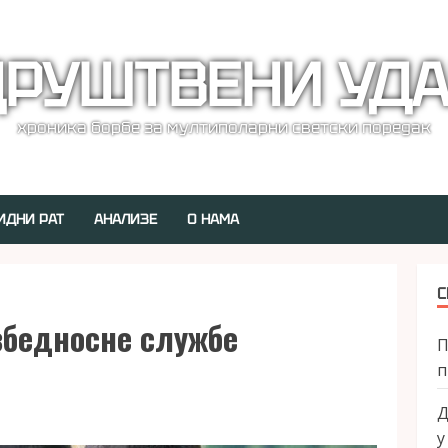
РУШТВЕНИ УД
хроника борбе за мултиполарни светски поредак
ИДНИ РАТ
АНАЛИЗЕ
О НАМА
С
збедносне службе
П
п
Д
у