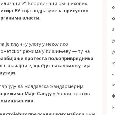
билизације“. Координацијом њихових
о
исија ЕУ
која подразумева
присуство
органима власти
.
с
а
ј
 је кључну улогу у неколико
онетског режима у Кишињеву — ту на
ј
разбијање протеста пољопривредника
м
ош значајније,
крађу гласачких кутија
аузији
.
а
м
врђују да молдавска жандармерија
ло режима Маје Санду
у борби против
ф
томишљеника
.
ј
едстојећих председничких избора
чије