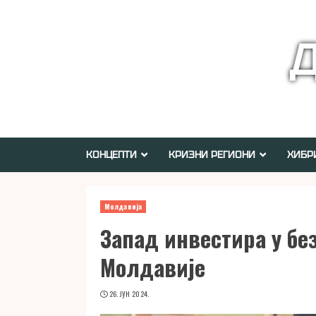
Skip
to
Д
content
КОНЦЕПТИ
КРИЗНИ РЕГИОНИ
ХИБР
Молдавија
Запад инвестира у бе
Молдавије
26. ЈУН 2024.