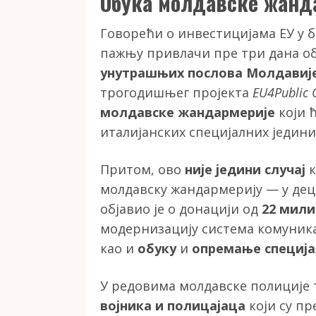
Обука молдавске жанд
Говорећи о инвестицијама ЕУ у 
пажњу привлачи пре три дана о
унутрашњих послова Молдавиј
трогодишњег пројекта
EU4Public 
молдавске жандармерије
који ћ
италијанских специјалних једин
Притом, ово
није једини случај
к
молдавску жандармерију — у де
објавио је о донацији од
22 мили
модернизацију система комуника
као и
обуку
и
опремање специја
У редовима молдавске полиције 
војника и полицајаца
који су пр