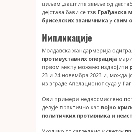
циљем „заштите земље од деста
дејстава бави се тзв
Грађанска м
бриселских званичника
у
свим 
Импликације
Молдавска жандармерија одиграла
противуставних операција
мари
првом месту можемо издвојити
23 и 24 новембра 2023 и, можда ј
из зграде Апелационог суда у
Гаг
Ови примери недвосмислено пот
делује практично као
војно кри
политичких противника
и
неис
Уколико то сагледамо у светлу
пр