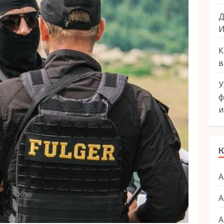
Д
И
К
в
У
ф
и
К
А
А
А