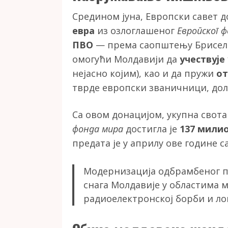
Средином јуна, Европски савет д
евра
из озлоглашеног
Европског 
ПВО
— према саопштењу Брисела,
омогући Молдавији да
учествује
нејасно којим), као и да пружи
от
тврде европски званичници, дола
Са овом донацијом, укупна свот
фонда мира
достигла је
137 мили
предата је у априлу ове године с
Модернизација одбрамбеног п
снага Молдавије у областима 
радиоелектронској борби и ло