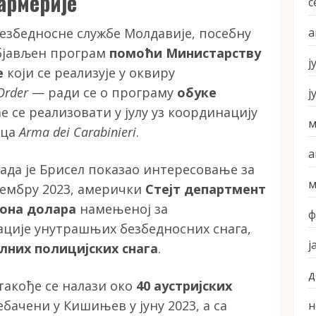
армерије
с
а
безбедносне службе Молдавије, посебну
бјављен програм
помоћи Министарству
ј
е
који се реализује у оквиру
Order
— ради се о програму
обуке
ј
е се реализовати у јулу уз координацију
м
ица
Arma dei Carabinieri
.
а
ада је Брисел показао интересовање за
м
цембру 2023, амерички
Стејт департмент
она долара
намењеној за
ф
ције унутрашњих безбедносних снага,
ј
лних полицијских снага
.
д
такође се налази око
40 аустријских
ебачени у Кишињев у јуну 2023, а са
н