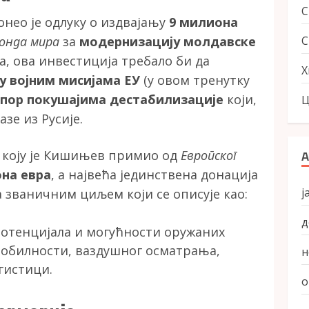
онео је одлуку о издвајању
9 милиона
С
фонда мира
за
модернизацију молдавске
 ова инвестиција требало би да
Х
 у војним мисијама ЕУ
(у овом тренутку
пор покушајима дестабилизације
који,
Ц
зе из Русије.
а коју је Кишињев примио од
Европског
А
она евра
, а највећа јединствена донација
ј
а званичним циљем који се описује као:
д
отенцијала и могућности оружаних
мобилности, ваздушног осматрања,
н
гистици.
о