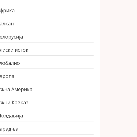
фрика
алкан
елорусија
лиски исток
лобално
вропа
ужна Америка
ужни Кавказ
олдавија
арадња