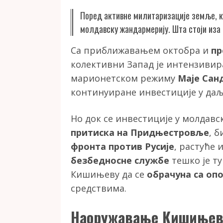
Поред активне милитаризације земље, к
молдавску жандармерију. Шта стоји иза 
Са приближавањем октобра и
пр
колективни Запад је интензивир
марионетском режиму
Маје Сан
континуиране инвестиције у да
Но док се инвестиције у молдавск
притиска на Придњестровље
, 
фронта против Русије
, растуће
безбедносне службе
тешко је т
Кишињеву да се
обрачуна са оп
средствима.
Наоружавање Кишињев