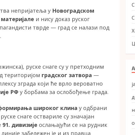
тва непријатеља у
Новоградском
С
 материјале
и нису доказ руског
пагандисти тврде — град се налази под
Х
.
Ц
жинска), руске снаге су у претходним
А
ад територијом
градског затвора
—
лексу зграда који ће врло вероватно
ј
мије РФ
у борбама за ослобођење града.
д
формирања широког клина
у одбрани
н
руске снаге оствариле су значајан
о
е
91. дивизије
ослањајући се на рудник
 линије забележен је и из правца