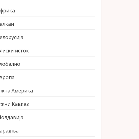
фрика
алкан
елорусија
лиски исток
лобално
вропа
ужна Америка
ужни Кавказ
олдавија
арадња