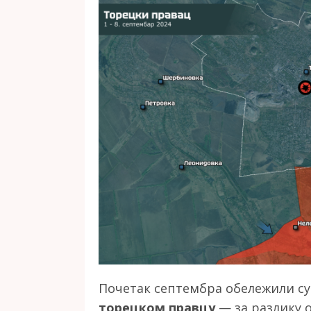
Почетак септембра обележили с
торецком правцу
— за разлику 