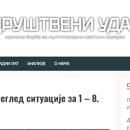
РУШТВЕНИ УД
хроника борбе за мултиполарни светски поредак
ИДНИ РАТ
АНАЛИЗЕ
О НАМА
С
глед ситуације за 1 – 8.
П
п
Д
у