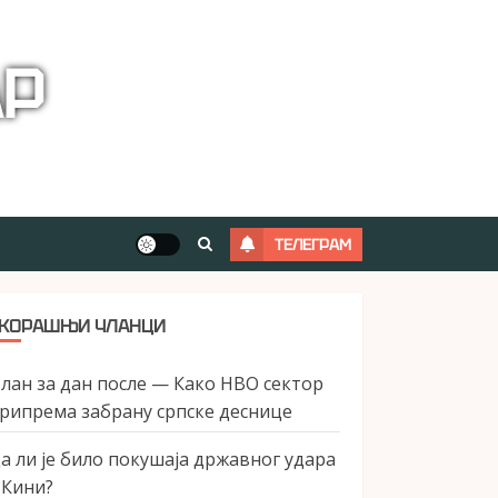
АР
ТЕЛЕГРАМ
КОРАШЊИ ЧЛАНЦИ
лан за дан после — Како НВО сектор
рипрема забрану српске деснице
а ли је било покушаја државног удара
 Кини?