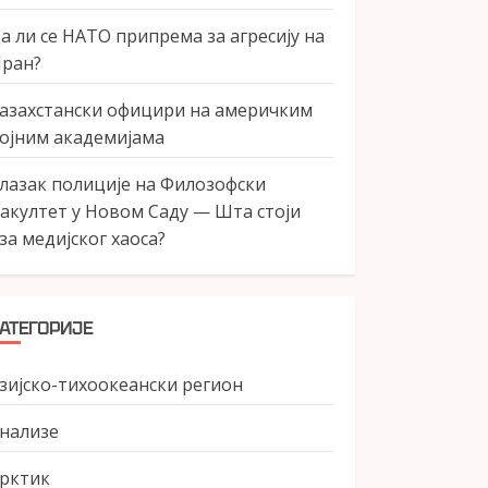
а ли се НАТО припрема за агресију на
ран?
азахстански официри на америчким
ојним академијама
лазак полиције на Филозофски
акултет у Новом Саду — Шта стоји
за медијског хаоса?
АТЕГОРИЈЕ
зијско-тихоокеански регион
нализе
рктик