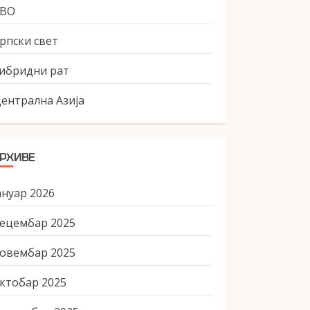
СВО
рпски свет
ибридни рат
ентрална Азија
РХИВЕ
ануар 2026
ецембар 2025
овембар 2025
ктобар 2025