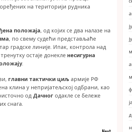
с
споређених на територији рудника
а
ј
ђена положаја
, од којих се два налазе на
има
, по свему судећи представљаће
ј
ар градске линије. Ипак, контрола над
м
 тренутку остаје донекле
несигурна
оложају
.
а
м
ви,
главни тактички циљ
армије РФ
ена клина у непријатељској одбрани, као
ф
гоисточно од
Дачног
одакле се бележе
ј
их снага.
д
н
Next