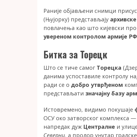
Раније објављени снимци присус
(Њујорку) представљају
архивске
повлачења као што кијевски про
увереном контролом армије РФ
Битка за Торецк
Што се тиче самог
Торецка
(Дзер
данима успоставиле контролу н
ради се о
добро утврђеном
комп
представљати
значајну базу ар
Истовремено, видимо покушаје
ОСУ око затворског комплекса — 
напредак дуж
Централне
и улиц
Северни
, а продор унутар градске