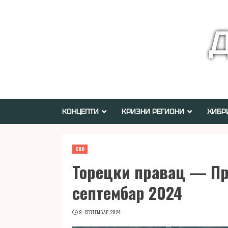
Skip
to
Д
content
КОНЦЕПТИ
КРИЗНИ РЕГИОНИ
ХИБР
СВО
Торецки правац — Пре
септембар 2024
9. СЕПТЕМБАР 2024.