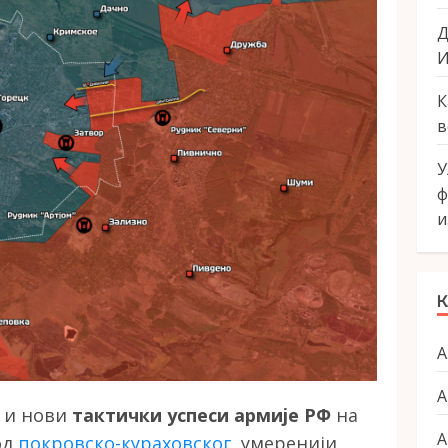
Д
И
К
в
У
ф
и
К
А
А
у и нови
тактички успеси армије РФ
на
А
од
покровско-кураховског
, умеренији