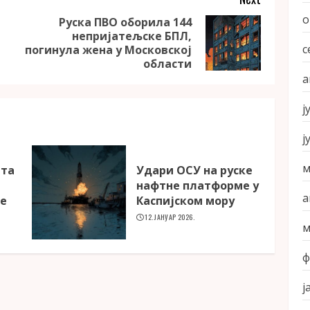
о
Руска ПВО оборила 144
непријатељске БПЛ,
Previous
Next
с
погинула жена у Московској
post:
post:
области
а
ј
ј
м
ета
Удари ОСУ на руске
а
нафтне платформе у
а
ке
Каспијском мору
12. ЈАНУАР 2026.
м
ф
ј