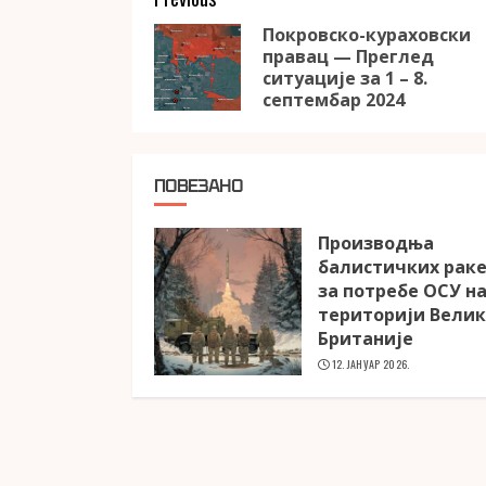
Continue
Reading
Покровско-кураховски
правац — Преглед
ситуације за 1 – 8.
септембар 2024
ПОВЕЗАНО
Производња
балистичких рак
за потребе ОСУ н
територији Вели
Британије
12. ЈАНУАР 2026.