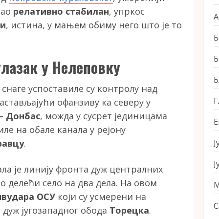
тао
релативно стабилан
, упркос
А
ви
, истина, у мањем обиму него што је то
Б
Б
лазак у Нелеповку
Б
 снаге успоставиле су контролу над
Г
настављајући офанзиву ка северу у
– Донбас
, можда у сусрет јединицама
Е
ле на обале канала у рејону
Ј
равцу
.
Ј
ла је линију фронта дуж централних
о делећи село на два дела. На овом
М
ивудара ОСУ
који су усмерени на
С
дуж југозападног обода
Торецка
.