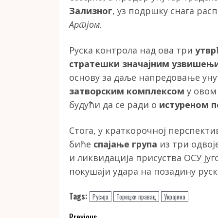
Зализног
, уз подршку снага ра
Артјом
.
Руска контрола над ова три
утвр
стратешки значајним узвишењ
основу за даље напредовање унут
затворским комплексом
у овом
будући да се ради о
истуреном п
Стога, у краткорочној перспекти
биће
спајање група
из три одвој
и ликвидација присуства ОСУ ју
покушаји удара на позадину руск
Tags:
Русија
Торецки правац
Украјина
Previous