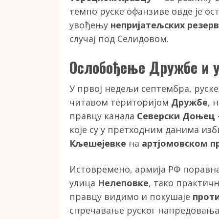
темпо руске офанзиве овде је ос
увођењу
непријатељских резер
случај под Селидовом.
Ослобођење Дружбе и у
У првој недељи септембра, руске
читавом територијом
Дружбе
, 
правцу канала
Северски Доњец 
које су у претходним данима изби
Кљешејевке
на
артјомовском п
Истовремено, армија РФ поравна
улица
Нелеповке
, тако практичн
правцу видимо и покушаје
прот
спречавање руског напредовања 