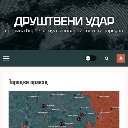
Skip
to
content
ДРУШТВЕНИ УДАР
хроника борбе за мултиполарни светски поредак
Primary
Menu
Торецки правац