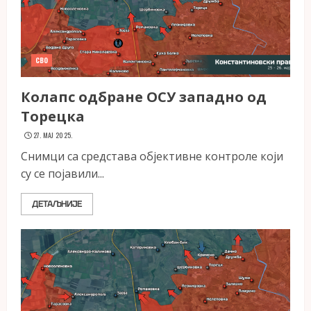
СВО
Колапс одбране ОСУ западно од
Торецка
27. МАЈ 2025.
Снимци са средстава објективне контроле који
су се појавили...
ДЕТАЉНИЈЕ