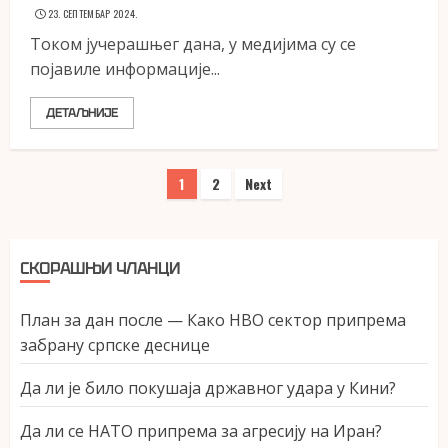
23. СЕПТЕМБАР 2024.
Током јучерашњег дана, у медијима су се
појавиле информације...
ДЕТАЉНИЈЕ
Пагинација
1
2
Next
чланака
СКОРАШЊИ ЧЛАНЦИ
План за дан после — Како НВО сектор припрема
забрану српске деснице
Да ли је било покушаја државног удара у Кини?
Да ли се НАТО припрема за агресију на Иран?