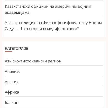
Казахстански официри на америчким војним
академијама
Улазак полиције на Филозофски факултет у Новом
Саду — Шта стоји иза медијског хаоса?
КАТЕГОРИЈЕ
Азијско-тихоокеански регион
Анализе
Арктик
Африка
Балкан