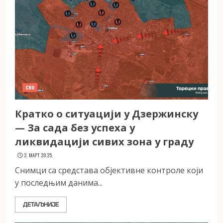
СВО
Кратко о ситуацији у Дзержинску
— За сада без успеха у
ликвидацији сивих зона у граду
2. МАРТ 2025.
Снимци са средстава објективне контроле који
у последњим данима...
ДЕТАЉНИЈЕ