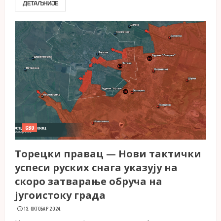
ДЕТАЉНИЈЕ
СВО
Торецки правац — Нови тактички
успеси руских снага указују на
скоро затварање обруча на
југоистоку града
13. ОКТОБАР 2024.