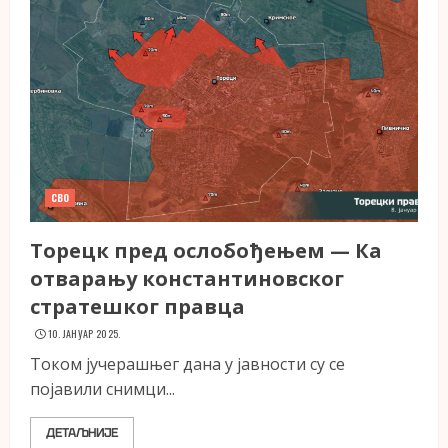
СВО
Торецк пред ослобођењем — Ка
отварању константиновског
стратешког правца
10. ЈАНУАР 2025.
Током јучерашњег дана у јавности су се
појавили снимци...
ДЕТАЉНИЈЕ