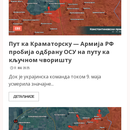
СВО
Пут ка Краматорску — Армија РФ
пробија одбрану ОСУ на путу ка
кључном чворишту
17. МАЈ 2025.
Док је украјинска команда током 9. маја
усмерила значајне...
ДЕТАЉНИЈЕ