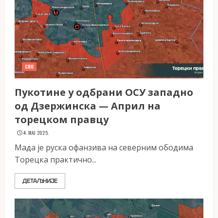
СВО
Пукотине у одбрани ОСУ западно
од Дзержинска — Април на
торецком правцу
4. МАЈ 2025.
Мада је руска офанзива на северним ободима
Торецка практично...
ДЕТАЉНИЈЕ