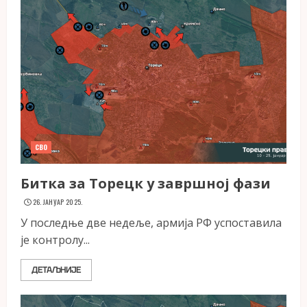
СВО
Битка за Торецк у завршној фази
26. ЈАНУАР 2025.
У последње две недеље, армија РФ успоставила
је контролу...
ДЕТАЉНИЈЕ