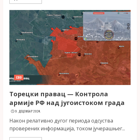
СВО
Торецки правац — Контрола
армије РФ над југоистоком града
9. ДЕЦЕМБАР 2024.
Након релативно дугог периода одсуства
проверених информација, током јучерашњег...