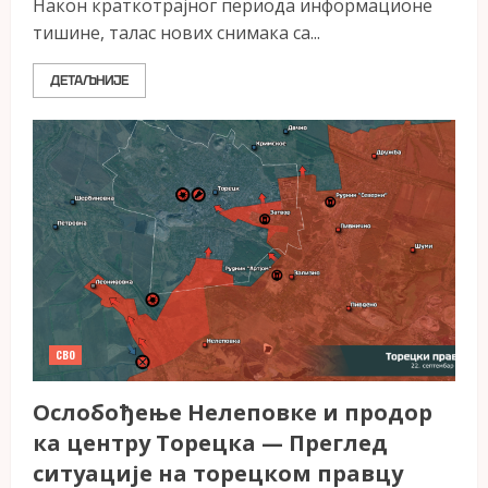
Након краткотрајног периода информационе
тишине, талас нових снимака са...
ДЕТАЉНИЈЕ
СВО
Ослобођење Нелеповке и продор
ка центру Торецка — Преглед
ситуације на торецком правцу