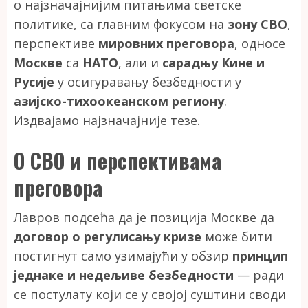
о најзначајнијим питањима светске
политике, са главним фокусом на
зону СВО
,
перспективе
мировних преговора
, односе
Москве
са
НАТО
, али и
сарадњу Кине и
Русије
у осигуравању безбедности у
азијско-тихоокеанском региону
.
Издвајамо најзначајније тезе.
О СВО и перспективама
преговора
Лавров подсећа да је позиција Москве да
договор о регулисању кризе
може бити
постигнут само узимајући у обзир
принцип
једнаке и недељиве безбедности
— ради
се постулату који се у својој суштини своди