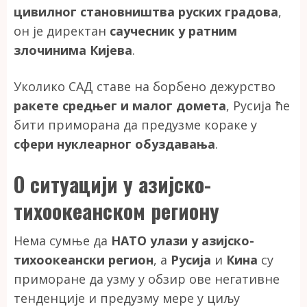
цивилног становништва руских градова
,
он је директан
саучесник у ратним
злочинима Кијева
.
Уколико САД ставе на борбено дежурство
ракете средњег и малог домета
, Русија ће
бити приморана да предузме кораке у
сфери нуклеарног обуздавања
.
О ситуацији у азијско-
тихоокеанском региону
Нема сумње да
НАТО улази у азијско-
тихоокеански регион
, а
Русија
и
Кина
су
приморане да узму у обзир ове негативне
тенденције и предузму мере у циљу