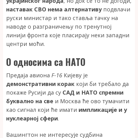
украјинског народа
, но док се то не догоди,
наставак СВО нема алтернативу
подвлачи
руски министар и тако ставља тачку на
наводе о разграничењу по тренутној
линији фронта које пласирају неки западни
центри моћи.
О односима са НАТО
Предаја авиона
F-16
Кијеву је
демонстративни корак
који би требало да
покаже Русији да су
САД и НАТО спремни
буквално на све
и Москва ће ово тумачити
као сигнал који ће имати
импликације и у
нуклеарној сфери
.
Вашингтон не интересује судбина