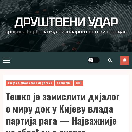
Skip
to
content
ДРУШТВЕНИ УДАР
хроника борбе за мултиполарни светски поредак
Primary
Menu
Азијско-тихоокеански регион
Глобално
СВО
Тешко је замислити дијалог
о миру док у Кијеву влада
партија рата — Најважније