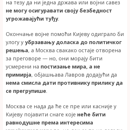
на тезу да ни једна држава или војни савез
не могу осигуравати своју безбедност
угрожавајући туђу
.
Окончање војне помоћи Кијеву одиграло би
улогу у
убрзавању доласка до политичког
решења
, а Москва свакако остаје отворена
за преговоре — но, они морају бити
усмерени на
постизање мира, а не
примирја
, објашњава Лавров додајући да
нема смисла дати противнику прилику да
се прегрупише
.
Москва се нада да ће се пре или касније у
Кијеву појавити снаге које
неће бити
равнодушне према интересима