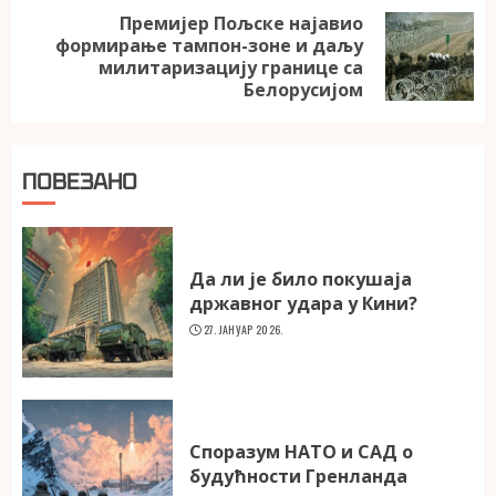
Премијер Пољске најавио
формирање тампон-зоне и даљу
Next
милитаризацију границе са
post:
Белорусијом
ПОВЕЗАНО
Да ли је било покушаја
државног удара у Кини?
27. ЈАНУАР 2026.
Споразум НАТО и САД о
будућности Гренланда