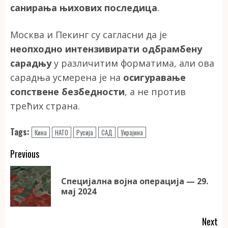
санирања њихових последица
.
Москва и Пекинг су сагласни да је
неопходно интензивирати одбрамбену
сарадњу
у различитим форматима, али ова
сарадња усмерена је на
осигуравање
сопствене безбедности
, а не против
трећих страна.
Tags:
Кина
НАТО
Русија
САД
Украјина
Continue
Previous
Reading
Специјална војна операција — 29.
Pr
мај 2024
po
Next