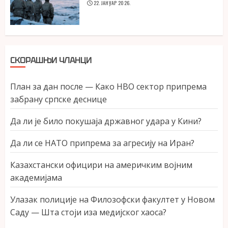
22. ЈАНУАР 2026.
СКОРАШЊИ ЧЛАНЦИ
План за дан после — Како НВО сектор припрема
забрану српске деснице
Да ли је било покушаја државног удара у Кини?
Да ли се НАТО припрема за агресију на Иран?
Казахстански официри на америчким војним
академијама
Улазак полиције на Филозофски факултет у Новом
Саду — Шта стоји иза медијског хаоса?