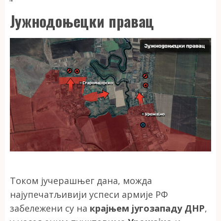
Јужнодоњецки правац
Током јучерашњег дана, можда
најупечатљивији успеси армије РФ
забележени су на
крајњем југозападу ДНР
,