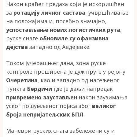
Након краћег предаха који је искоришћен
за
ротацију личног састава
, учвршћивање
на положајима и, посебно значајно,
успостављање нових логистичких рута
,
руске снаге
обновиле су офанзивна
дејства
западно од Авдејевке.
Током јучерашњег дана, зона руске
контроле проширена је дуж пруге у рејону
Очеретина
, као и западно од насељеног
пункта
Бердичи
где је даљи напредак
привремено заустављен
након заузимања
уског пошумљеног појаса због
великог
броја непријатељских БПЛ
.
Маневри руских снага забележени су и