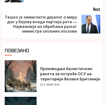
Next
Тешко је замислити дијалог о миру
док у Кијеву влада партија рата —
Next
Најважније из обраћања руског
post:
министра спољних послова
ПОВЕЗАНО
Производња балистичких
ракета за потребе ОСУ на
територији Велике Британије
12. ЈАНУАР 2026.