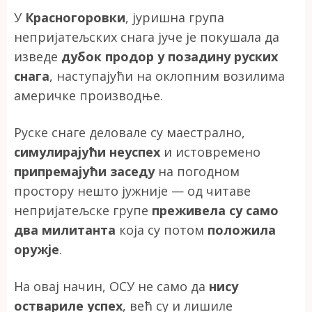
У
Красногоровки
, јуришна група
непријатељских снага јуче је покушала да
изведе
дубок продор у позадину руских
снага
, наступајући на оклопним возилима
америчке производње.
Руске снаге деловале су маестрално,
симулирајући неуспех
и истовремено
припремајући заседу
на погодном
простору нешто јужније — од читаве
непријатељске групе
преживела су само
два милитанта
која су потом
положила
оружје
.
На овај начин, ОСУ не само да
нису
оствариле успех
, већ су и лишиле