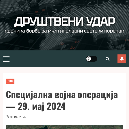
Skip
to
content
ДРУШТВЕНИ УДАР
хроника борбе за мултиполарни светски поредак
Primary
Menu
СВО
Специјална војна операција
— 29. мај 2024
30. МАЈ 2024.