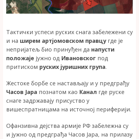
Тактички успеси руских снага забележени су
и на
ширем артјомовском правцу
где је
непријатељ био принуђен да
напусти
положаје
јужно од
Ивановског
под
притиском
руских јуришних група
.
Жестоке борбе се настављају и у предграђу
Часов Јара
познатом као
Канал
где руске
снаге задржавају присуство у
вишеспратницама на источној периферији.
Офанзивна дејства армије РФ забележна су
и јужно од предграђа Часов Јара, на прилазу