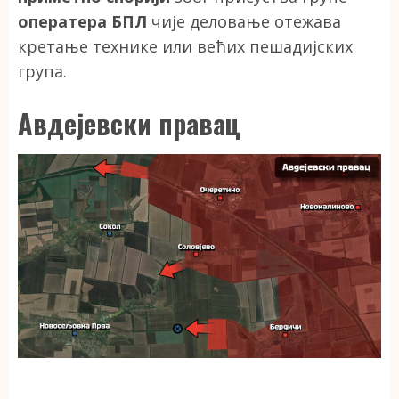
оператера БПЛ
чије деловање отежава
кретање технике или већих пешадијских
група.
Авдејевски правац