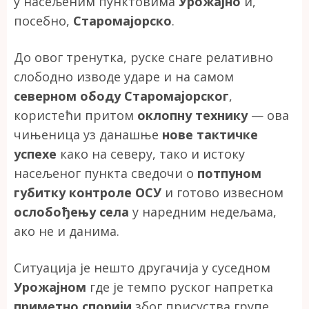
у насељеним пунктовима
Урожајно
и,
посебно,
Старомајорско
.
До овог тренутка, руске снаге релативно
слободно изводе ударе и на самом
северном ободу Старомајорског
,
користећи притом
оклопну технику
— ова
чињеница уз данашње
нове тактичке
успехе
како на северу, тако и истоку
насељеног пункта сведочи о
потпуном
губитку контроле ОСУ
и готово извесном
ослобођењу села
у наредним недељама,
ако не и данима.
Ситуација је нешто другачија у суседном
Урожајном
где је темпо руског напретка
приметно спорији
због присуства групе