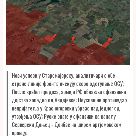
Нови успеси у Старомајорску, аналитичари с обе
стране линије фронта очекују скоро одступање ОСУ;
После краћег предаха, армија РФ обнавља офанзивна
дејства западно од Авдејевке; Неуспешни противудар
непријатеља у Красногоровки убрзао пад једног од
утврђења ОСУ; Руске снаге у офанзиви ка каналу
Серверски Доњец - Донбас на ширем артјомовском
правцу;