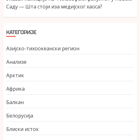
Саду — Шта стоји иза медијског хаоса?
КАТЕГОРИЈЕ
Азијско-тихоокеански регион
Анализе
Арктик
Африка
Балкан
Белорусија
Блиски исток