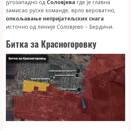
југозападно од
Соловјева
где је главна
замисао руске команде, врло вероватно,
опкољавање непријатељских снага
источно од линије Соловјево – Бердичи.
Битка за Красногоровку