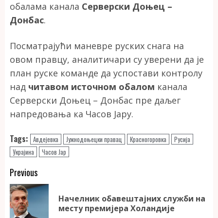
обалама канала
Серверски Доњец –
Донбас
.
Посматрајући маневре руских снага на
овом правцу, аналитичари су уверени да је
план руске команде да успостави контролу
над
читавом источном обалом
канала
Серверски Доњец – Донбас пре даљег
напредовања ка Часов Јару.
Tags:
Авдејевка
Јужнодоњецки правац
Красногоровка
Русија
Украјина
Часов Јар
Continue
Previous
Reading
Начелник обавештајних служби на
Pr
месту премијера Холандије
po