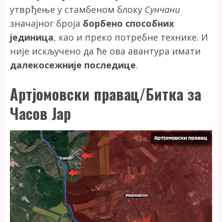
утврђење у стамбеном блоку
Сунчани
значајног броја
борбено способних
јединица
, као и преко потребне технике. И
није искључено да ће ова авантура имати
далекосежније последице
.
Артјомовски правац/Битка за
Часов Јар