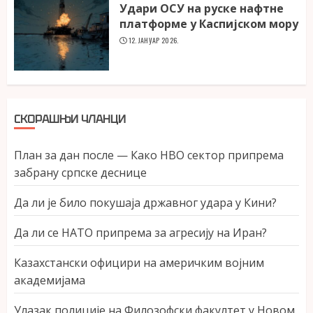
Удари ОСУ на руске нафтне
платформе у Каспијском мору
12. ЈАНУАР 2026.
СКОРАШЊИ ЧЛАНЦИ
План за дан после — Како НВО сектор припрема
забрану српске деснице
Да ли је било покушаја државног удара у Кини?
Да ли се НАТО припрема за агресију на Иран?
Казахстански официри на америчким војним
академијама
Улазак полиције на Филозофски факултет у Новом