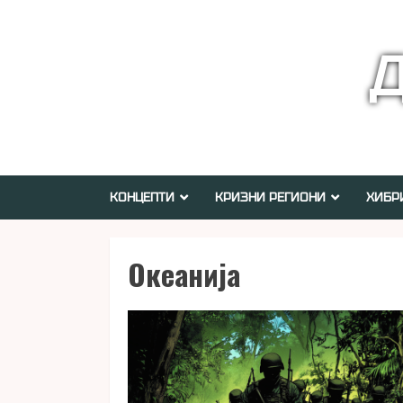
Skip
to
Д
content
КОНЦЕПТИ
КРИЗНИ РЕГИОНИ
ХИБР
Океанија