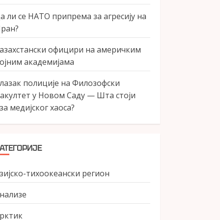
а ли се НАТО припрема за агресију на
ран?
азахстански официри на америчким
ојним академијама
лазак полиције на Филозофски
акултет у Новом Саду — Шта стоји
за медијског хаоса?
АТЕГОРИЈЕ
зијско-тихоокеански регион
нализе
рктик