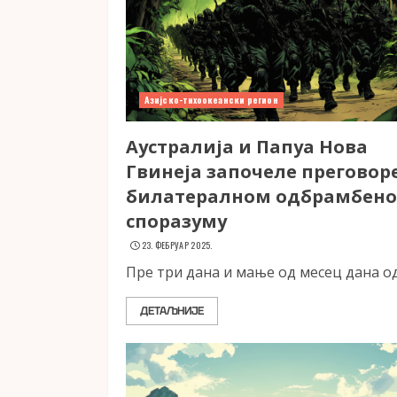
Азијско-тихоокеански регион
Аустралија и Папуа Нова
Гвинеја започеле преговоре
билатералном одбрамбен
споразуму
23. ФЕБРУАР 2025.
Пре три дана и мање од месец дана од.
ДЕТАЉНИЈЕ