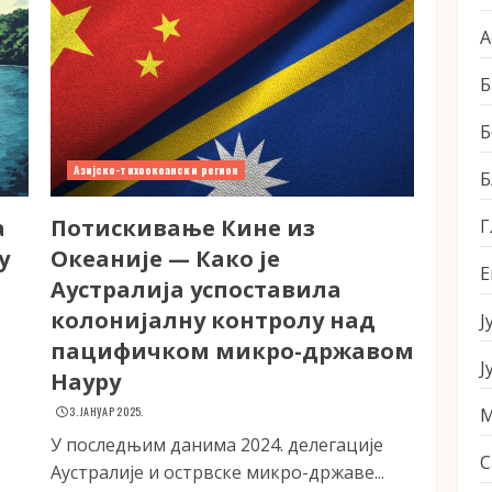
А
Б
Б
Азијско-тихоокеански регион
Б
а
Потискивање Кине из
Г
у
Океаније — Како је
Е
Аустралија успоставила
колонијалну контролу над
Ј
пацифичком микро-државом
Ј
Науру
3. ЈАНУАР 2025.
М
У последњим данима 2024. делегације
С
Аустралије и острвске микро-државе...