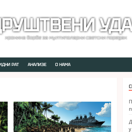
РУШТВЕНИ УД
хроника борбе за мултиполарни светски поредак
ИДНИ РАТ
АНАЛИЗЕ
О НАМА
С
П
п
Д
у