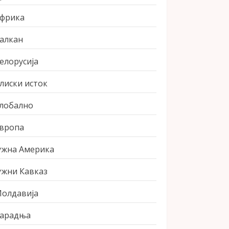
фрика
алкан
елорусија
лиски исток
лобално
вропа
ужна Америка
ужни Кавказ
олдавија
арадња