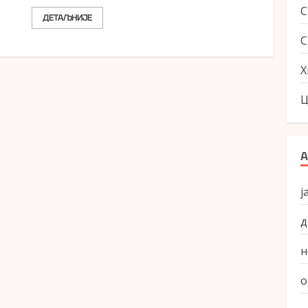
ДЕТАЉНИЈЕ
С
Х
Ц
А
ј
д
н
о