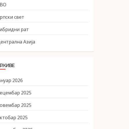
СВО
рпски свет
ибридни рат
ентрална Азија
РХИВЕ
ануар 2026
ецембар 2025
овембар 2025
ктобар 2025