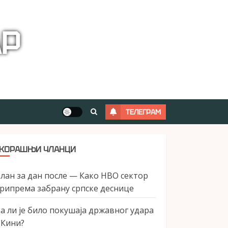
АР
ТЕЛЕГРАМ
КОРАШЊИ ЧЛАНЦИ
лан за дан после — Како НВО сектор
рипрема забрану српске деснице
а ли је било покушаја државног удара
 Кини?