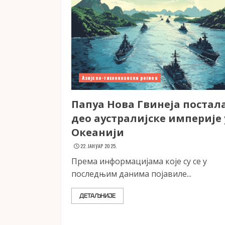
Азијско-тихоокеански регион
Папуа Нова Гвинеја постал
део аустралијске империје 
Океанији
22. ЈАНУАР 2025.
Према информацијама које су се у
последњим данима појавиле...
ДЕТАЉНИЈЕ