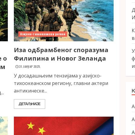
Д
И
К
Азијско-тихоокеански регион
в
Иза одбрамбеног споразума
У
 о
Филипина и Новог Зеланда
ф
ом
и
31. ЈАНУАР 2025.
У досадашњеим тензијама у азијско-
тихоокеанском региону, главни актери
антикинеске...
К
..
ДЕТАЉНИЈЕ
А
А
А