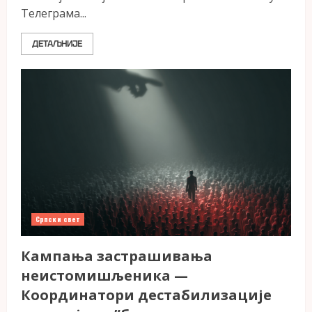
Телеграма...
ДЕТАЉНИЈЕ
Српски свет
Кампања застрашивања
неистомишљеника —
Координатори дестабилизације