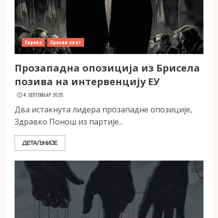
Европа
Српски свет
Прозападна опозиција из Брисела
позива на интервенцију ЕУ
4. СЕПТЕМБАР 2025.
Два истакнута лидера прозападне опозиције,
Здравко Понош из партије...
ДЕТАЉНИЈЕ