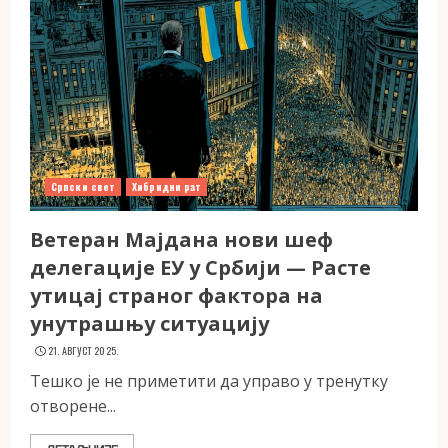
Српски свет
Хибридни рат
Ветеран Мајдана нови шеф
делегације ЕУ у Србији — Расте
утицај страног фактора на
унутрашњу ситуацију
21. АВГУСТ 2025.
Тешко је не приметити да управо у тренутку
отворене...