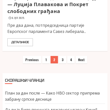
— Луција Плавакова и Покрет
слободних грађана
6. ЈУЛ 2025.
Пре два дана, потпредседница партије
Европског парламента Савез либерала...
ДЕТАЉНИЈЕ
Пагинација
Previous
1
2
3
4
Next
чланака
СКОРАШЊИ ЧЛАНЦИ
План за дан после — Како НВО сектор припрема
забрану српске деснице
Да ли је било покушаја државног удара у Кини?