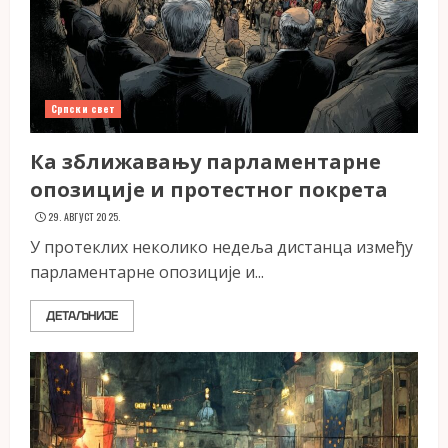
Српски свет
Ка зближавању парламентарне
опозиције и протестног покрета
29. АВГУСТ 2025.
У протеклих неколико недеља дистанца између
парламентарне опозиције и...
ДЕТАЉНИЈЕ