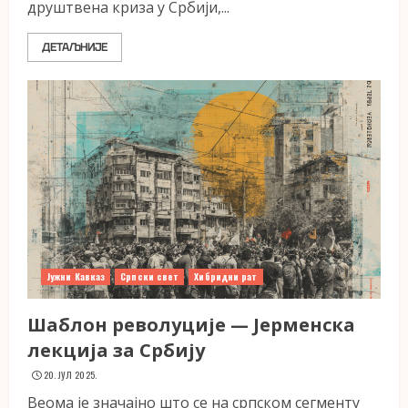
друштвена криза у Србији,...
ДЕТАЉНИЈЕ
Јужни Кавказ
Српски свет
Хибридни рат
Шаблон револуције — Јерменска
лекција за Србију
20. ЈУЛ 2025.
Веома је значајно што се на српском сегменту