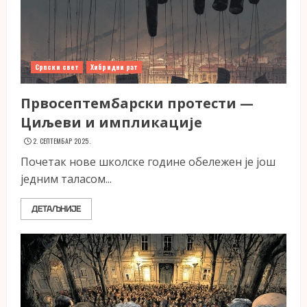
Српски свет
Хибридни рат
Првосептембарски протести —
Циљеви и импликације
2. СЕПТЕМБАР 2025.
Почетак нове школске године обележен је још
једним таласом...
ДЕТАЉНИЈЕ