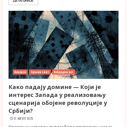
ДЕТАЉНИЈЕ
Анализе
Српски свет
Хибридни рат
Како падају домине — Који је
интерес Запада у реализовању
сценарија обојене револуције у
Србији?
21. АВГУСТ 2025.