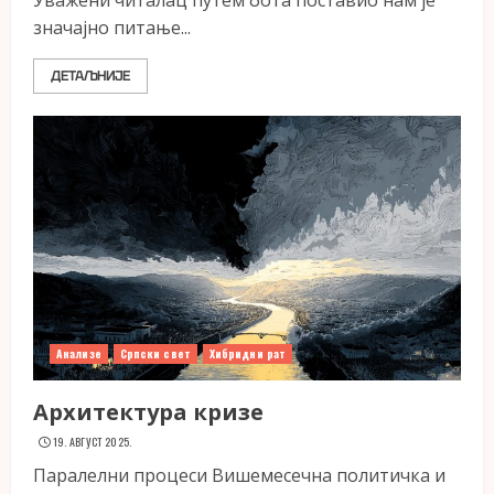
Уважени читалац путем бота поставио нам је
значајно питање...
ДЕТАЉНИЈЕ
Анализе
Српски свет
Хибридни рат
Архитектура кризе
19. АВГУСТ 2025.
Паралелни процеси Вишемесечна политичка и