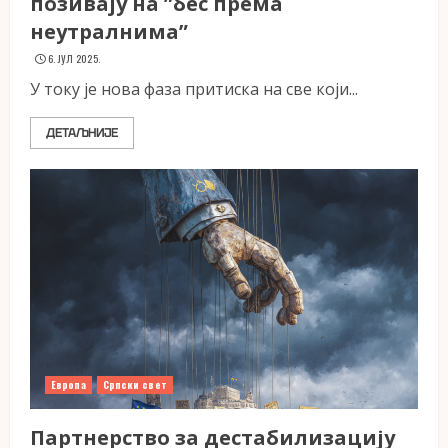
позивају на ”бес према
неутралнима”
6. ЈУЛ 2025.
У току је нова фаза притиска на све који...
ДЕТАЉНИЈЕ
Европа
Српски свет
Партнерство за дестабилизацију