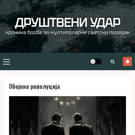
Skip
to
content
ДРУШТВЕНИ УДАР
хроника борбе за мултиполарни светски поредак
Primary
Menu
Обојена револуција