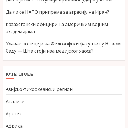
Да ли се НАТО припрема за агресију на Иран?
Казахстански официри на америчким војним
академијама
Улазак полиције на Филозофски факултет у Новом
Саду — Шта стоји иза медијског хаоса?
КАТЕГОРИЈЕ
Азијско-тихоокеански регион
Анализе
Арктик
Африка