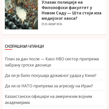
Улазак полиције на
Филозофски факултет у
Новом Саду — Шта стоји иза
медијског хаоса?
23. ЈАНУАР 2026.
СКОРАШЊИ ЧЛАНЦИ
План за дан после — Како НВО сектор припрема
забрану српске деснице
Да ли је било покушаја државног удара у Кини?
Да ли се НАТО припрема за агресију на Иран?
Казахстански официри на америчким војним
академијама