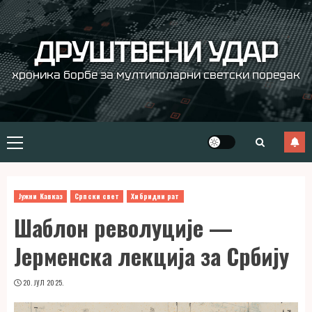
Skip
to
content
ДРУШТВЕНИ УДАР
хроника борбе за мултиполарни светски поредак
Primary
Menu
Јужни Кавказ
Српски свет
Хибридни рат
Шаблон револуције —
Јерменска лекција за Србију
20. ЈУЛ 2025.