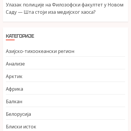
Улазак полиције на Филозофски факултет у Новом
Саду — Шта стоји иза медијског хаоса?
КАТЕГОРИЈЕ
Азијско-тихоокеански регион
Анализе
Арктик
Африка
Балкан
Белорусија
Блиски исток