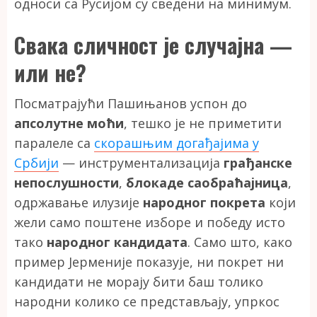
односи са Русијом су сведени на минимум.
Свака сличност је случајна —
или не?
Посматрајући Пашињанов успон до
апсолутне моћи
, тешко је не приметити
паралеле са
скорашњим догађајима у
Србији
— инструментализација
грађанске
непослушности
,
блокаде саобраћајница
,
одржавање илузије
народног покрета
који
жели само поштене изборе и победу исто
тако
народног кандидата
. Само што, како
пример Јерменије показује, ни покрет ни
кандидати не морају бити баш толико
народни колико се представљају, упркос