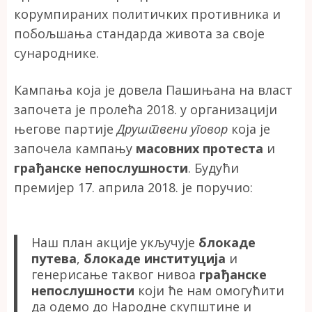
корумпираних политичких противника и
побољшања стандарда живота за своје
сународнике.
Кампања која је довела Пашињана на власт
започета је пролећа 2018. у организацији
његове партије
Друштвени уговор
која је
започела кампању
масовних протеста
и
грађанске непослушности
. Будући
премијер 17. априла 2018. је поручио:
Наш план акције укључује
блокаде
путева
,
блокаде институција
и
генерисање таквог нивоа
грађанске
непослушности
који ће нам омогућити
да одемо до Народне скупштине и