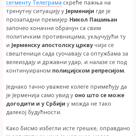
сегменту Телеграма
скреће пажња на
тренутну ситуацију у
Јерменији
где је
прозападни премијер
Никол Пашињан
започео коначни обрачун са свим
политичким противницима, укључујући ту
и
Јерменску апостолску цркву
чији се
свештеници сада суочавају са оптужбама за
велеиздају и државни удар, и налазе се под
континуираном
полицијском репресијом
.
Једнако тачно уважене колеге примећују да
је Јерменија само увид у
оно што се може
догодити и у Србији
у можда не тако
далекој будућности.
Како бисмо избегли исте грешке, оправдано