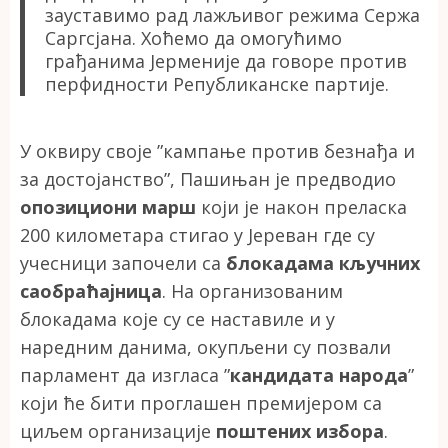
зауставимо рад лажљивог режима Сержа
Саргсјана. Хоћемо да омогућимо
грађанима Јерменије да говоре против
перфидности Републиканске партије.
У оквиру своје ”кампање против безнађа и
за достојанство”, Пашињан је предводио
опозициони марш
који је након преласка
200 километара стигао у Јереван где су
учесници започели са
блокадама кључних
саобраћајница
. На организованим
блокадама које су се наставиле и у
наредним данима, окупљени су позвали
парламент да изгласа ”
кандидата народа
”
који ће бити проглашен премијером са
циљем организације
поштених избора
.