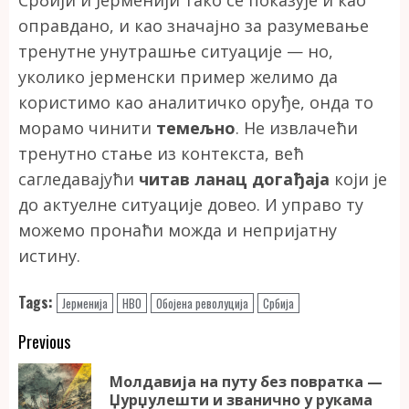
оправдано, и као значајно за разумевање
тренутне унутрашње ситуације — но,
уколико јерменски пример желимо да
користимо као аналитичко оруђе, онда то
морамо чинити
темељно
. Не извлачећи
тренутно стање из контекста, већ
сагледавајући
читав ланац догађаја
који је
до актуелне ситуације довео. И управо ту
можемо пронаћи можда и непријатну
истину.
Tags:
Јерменија
НВО
Обојена револуција
Србија
Continue
Previous
Reading
Молдавија на путу без повратка —
Pr
Џурџулешти и званично у рукама