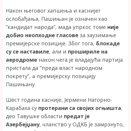
Након његовог хапшења и каснијег
ослобађања, Пашињан је означен као
”кандидат народа”, мада упркос томе
није
добио неопходне гласове
за заузимање
премијерске позиције. Због тога,
блокаде
су се наставиле
, али и
прошириле на
аеродроме
након чега је владајућа партија
пристала да ”преда власт народном
покрету”, а премијерску позицију
Пашињану.
Шест година касније, Јермени Нагорно-
Карабаха су
протерани са својих огњишта
,
део Тавушке области
предат је
Азербејџану
, чланство у ОДКБ је замрзнуто,