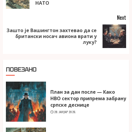
po
НАТО
Next
Зашто је Вашингтон захтевао да се
Next
британски носач авиона врати у
post:
луку?
ПОВЕЗАНО
План за дан после — Како
НВО сектор припрема забрану
српске деснице
28. ЈАНУАР 2026.