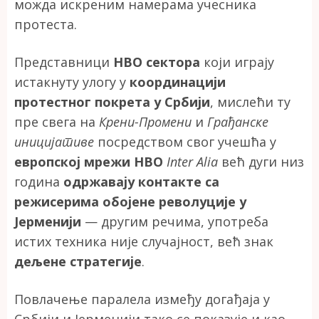
можда искреним намерама учесника
протеста.
Представници
НВО сектора
који играју
истакнуту улогу у
координацији
протестног покрета у Србији
, мислећи ту
пре свега на
Крени-Промени
и
Грађанске
иницијативе
посредством свог учешћа у
европској мрежи НВО
Inter Alia
већ дуги низ
година
одржавају контакте са
режисерима обојене револуције у
Јерменији
— другим речима, употреба
истих техника није случајност, већ знак
дељене стратегије
.
Повлачење паралела између догађаја у
Србији и Јерменији тако се показује и као