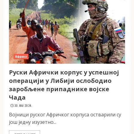
Африка
Руски Афрички корпус у успешној
операцији у Либији ослободио
заробљене припаднике војске
Чада
30. МАЈ 2024.
Војници руског Афричког корпуса остварили су
још једну изузетно...