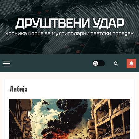
Skip
to
content
ДРУШТВЕНИ УДАР
хроника борбе за мултиполарни светски поредак
Primary
Menu
Либија