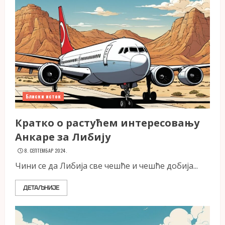
Блиски исток
Кратко о растућем интересовању
Анкаре за Либију
8. СЕПТЕМБАР 2024.
Чини се да Либија све чешће и чешће добија...
ДЕТАЉНИЈЕ