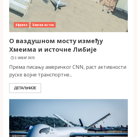
Африка
Блиски исток
О ваздушном мосту између
Хмеима и источне Либије
2. ЈАНУАР 2025.
Према писању америчког CNN, раст активности
руске војне транспортне...
ДЕТАЉНИЈЕ