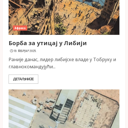
Африка
Борба за утицај у Либији
19. ФЕБРУАР 2025.
Раније данас, лидер либијске владе у Тобруку и
главнокомандујући...
ДЕТАЉНИЈЕ