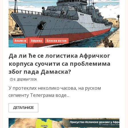
Анализе
Африка
Блиски исток
Да ли ће се логистика Афричког
корпуса суочити са проблемима
због пада Дамаска?
8. ДЕЦЕМБАР 2024.
У протеклих неколико часова, на руском
сегменту Телеграма воде...
ДЕТАЉНИЈЕ