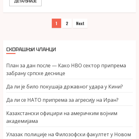
ДЕТАЉНИЈЕ
Пагинација
1
2
Next
чланака
СКОРАШЊИ ЧЛАНЦИ
План за дан после — Како НВО сектор припрема
забрану српске деснице
Да ли је било покушаја државног удара у Кини?
Да ли се НАТО припрема за агресију на Иран?
Казахстански официри на америчким војним
академијама
Улазак полиције на Филозофски факултет у Новом