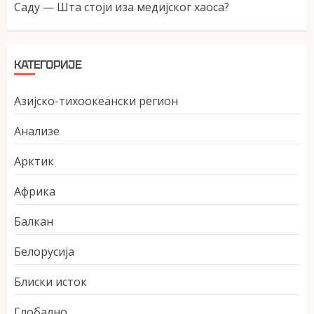
Саду — Шта стоји иза медијског хаоса?
КАТЕГОРИЈЕ
Азијско-тихоокеански регион
Анализе
Арктик
Африка
Балкан
Белорусија
Блиски исток
Глобално