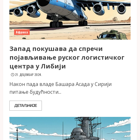
Африка
Запад покушава да спречи
појављивање руског логистичког
центра у Либији
21. ДЕЦЕМБАР 2024.
Након пада владе Башара Асада у Сирији
питање будућности...
ДЕТАЉНИЈЕ