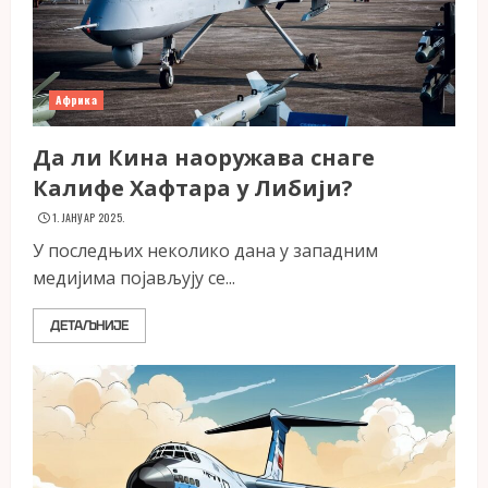
Африка
Да ли Кина наоружава снаге
Калифе Хафтара у Либији?
1. ЈАНУАР 2025.
У последњих неколико дана у западним
медијима појављују се...
ДЕТАЉНИЈЕ