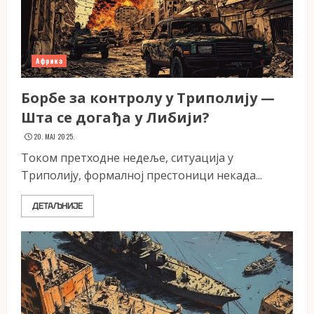
Африка
Борбе за контролу у Триполију —
Шта се догађа у Либији?
20. МАЈ 2025.
Током претходне недеље, ситуација у
Триполију, формалној престоници некада...
ДЕТАЉНИЈЕ