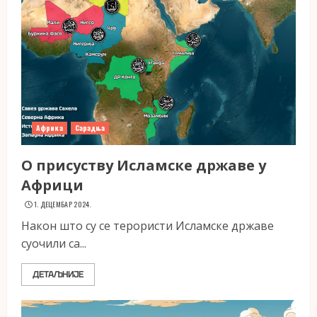
Африка
Сарадња
О присуству Исламске државе у
Африци
1. ДЕЦЕМБАР 2024.
Након што су се терористи Исламске државе
суочили са...
ДЕТАЉНИЈЕ