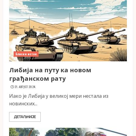
Блиски исток
Либија на путу ка новом
грађанском рату
21. АВГУСТ 2024.
Иако је Либија у великој мери нестала из
новинских...
ДЕТАЉНИЈЕ