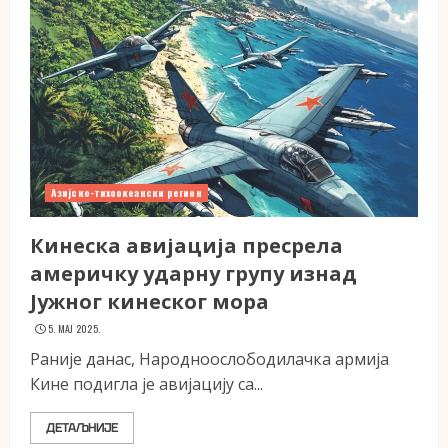
Азијско-тихоокеански регион
Кинеска авијација пресрела
америчку ударну групу изнад
Јужног кинеског мора
5. МАЈ 2025.
Раније данас, Народноослободилачка армија
Кине подигла је авијацију са...
ДЕТАЉНИЈЕ