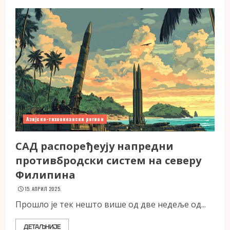
Азијско-тихоокеански регион
САД распоређеују напредни
противбродски систем на северу
Филипина
15. АПРИЛ 2025.
Прошло је тек нешто више од две недеље од...
ДЕТАЉНИЈЕ