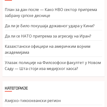
План за дан после — Како НВО сектор припрема
забрану српске деснице
Да ли је било покушаја државног удара у Кини?
Да ли се НАТО припрема за агресију на Иран?
Казахстански официри на америчким војним
академијама
Улазак полиције на Филозофски факултет у Новом
Саду — Шта стоји иза медијског хаоса?
КАТЕГОРИЈЕ
Азијско-тихоокеански регион