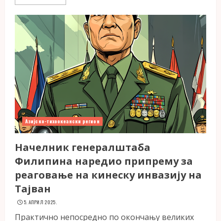
Азијско-тихоокеански регион
Начелник генералштаба
Филипина наредио припрему за
реаговање на кинеску инвазију на
Тајван
5. АПРИЛ 2025.
Практично непосредно по окончању великих