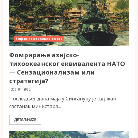
Азијско-тихоокеански регион
Фомрирање азијско-
тихоокеанског еквивалента НАТО
— Сензационализам или
стратегија?
8. ЈУН 2025.
Последњег дана маја у Сингапуру је одржан
састанак министара...
ДЕТАЉНИЈЕ