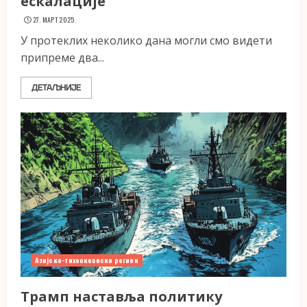
ескалације
27. МАРТ 2025.
У протеклих неколико дана могли смо видети
припреме два...
ДЕТАЉНИЈЕ
Азијско-тихоокеански регион
Трамп наставља политику