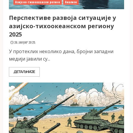
Азијско-тихоокеански регион
Анализе
Перспективе развоја ситуације у
азијско-тихоокеанском региону
2025
26. ЈАНУАР 2025.
У протеклих неколико дана, бројни западни
медији јавили су...
ДЕТАЉНИЈЕ