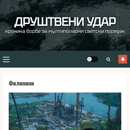
Skip
to
content
ДРУШТВЕНИ УДАР
хроника борбе за мултиполарни светски поредак
Primary
Menu
Филипини