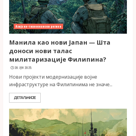
Азијско-тихоокеански регион
Манила као нови Јапан — Шта
доноси нови талас
милитаризације Филипина?
28. ЈУН 2025.
Нови пројекти модернизације војне
инфраструктуре на Филипинима не значе...
ДЕТАЉНИЈЕ