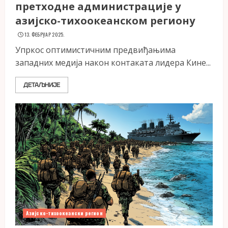
претходне администрације у
азијско-тихоокеанском региону
13. ФЕБРУАР 2025.
Упркос оптимистичним предвиђањима
западних медија након контаката лидера Кине...
ДЕТАЉНИЈЕ
Азијско-тихоокеански регион