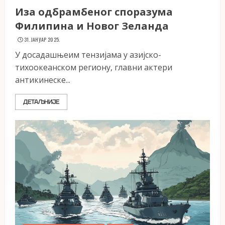
Иза одбрамбеног споразума
Филипина и Новог Зеланда
31. ЈАНУАР 2025.
У досадашњеим тензијама у азијско-
тихоокеанском региону, главни актери
антикинеске...
ДЕТАЉНИЈЕ