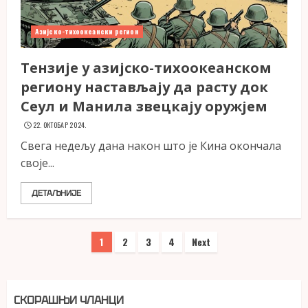
Азијско-тихоокеански регион
Тензије у азијско-тихоокеанском
региону настављају да расту док
Сеул и Манила звецкају оружјем
22. ОКТОБАР 2024.
Свега недељу дана након што је Кина окончала
своје...
ДЕТАЉНИЈЕ
Пагинација
1
2
3
4
Next
чланака
СКОРАШЊИ ЧЛАНЦИ