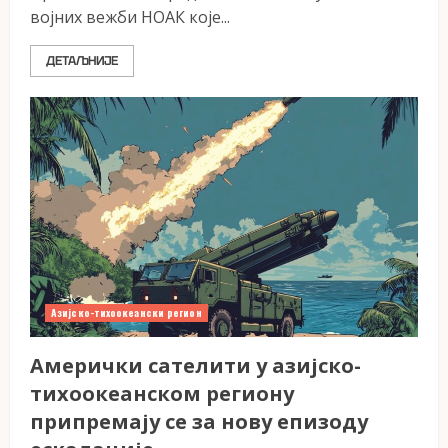
војних вежби НОАК које...
ДЕТАЉНИЈЕ
Азијско-тихоокеански регион
Амерички сателити у азијско-
тихоокеанском региону
припремају се за нову епизоду