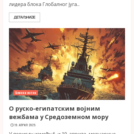
лидера блока Глобалног југа...
ДЕТАЉНИЈЕ
Блиски исток
О руско-египатским војним
вежбама у Средоземном мору
19. АПРИЛ 2025.