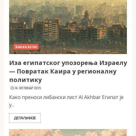
Блиски исток
Иза египатског упозорења Израелу
— Повратак Каира у регионалну
политику
14. СЕПТЕМБАР 2025.
Како преноси либански лист Al Akhbar Египат је
у...
ДЕТАЉНИЈЕ