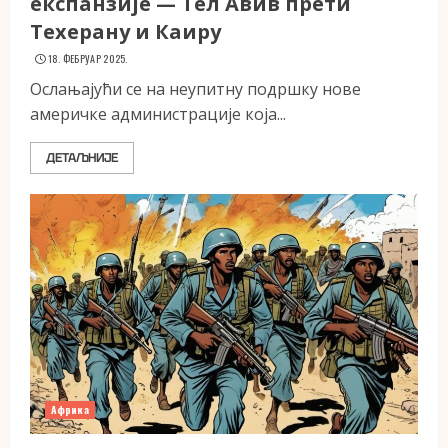
експанзије — Тел Авив прети
Техерану и Каиру
18. ФЕБРУАР 2025.
Ослањајући се на неупитну подршку нове
америчке администрације која...
ДЕТАЉНИЈЕ
Африка