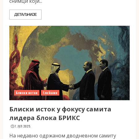
снимци који...
ДЕТАЉНИЈЕ
Блиски исток
Глобално
Блиски исток у фокусу самита
лидера блока БРИКС
7. ЈУЛ 2025.
На недавно одржаном дводневном самиту