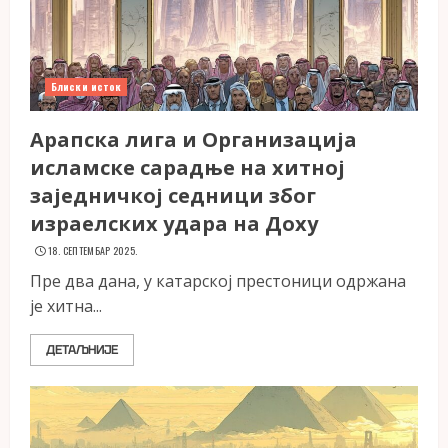
Блиски исток
Арапска лига и Организација
исламске сарадње на хитној
заједничкој седници због
израелских удара на Доху
18. СЕПТЕМБАР 2025.
Пре два дана, у катарској престоници одржана
је хитна...
ДЕТАЉНИЈЕ