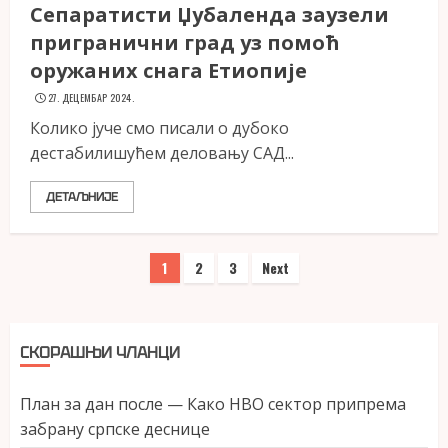
Сепаратисти Џубаленда заузели
пригранични град уз помоћ
оружаних снага Етиопије
27. ДЕЦЕМБАР 2024.
Колико јуче смо писали о дубоко
дестабилишућем деловању САД...
ДЕТАЉНИЈЕ
Пагинација
1
2
3
Next
чланака
СКОРАШЊИ ЧЛАНЦИ
План за дан после — Како НВО сектор припрема
забрану српске деснице