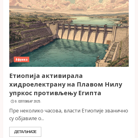
Африка
Етиопија активирала
хидроелектрану на Плавом Нилу
упркос противљењу Египта
9. СЕПТЕМБАР 2025.
Пре неколико часова, власти Етиопије званично
су објавиле о...
ДЕТАЉНИЈЕ