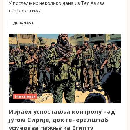
У последњих неколико дана из Тел Авива
поново стижу...
ДЕТАЉНИЈЕ
Блиски исток
Израел успоставља контролу над
југом Сирије, док генералштаб
усмерава пажњу ка Египту