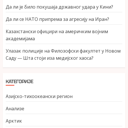
Да ли је било покушаја државног удара у Кини?
Да ли се НАТО припрема за агресију на Иран?
Казахстански официри на америчким војним
академијама
Улазак полиције на Филозофски факултет у Новом
Саду — Шта стоји иза медијског хаоса?
КАТЕГОРИЈЕ
Азијско-тихоокеански регион
Анализе
Арктик