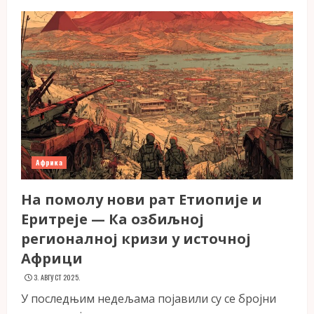
Африка
На помолу нови рат Етиопије и
Еритреје — Ка озбиљној
регионалној кризи у источној
Африци
3. АВГУСТ 2025.
У последњим недељама појавили су се бројни