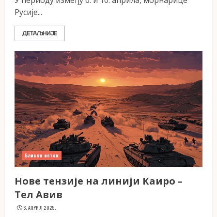
У периоду између 6. и 10. априла, морнарице
Русије...
ДЕТАЉНИЈЕ
Блиски исток
Нове тензије на линији Каиро –
Тел Авив
6. АПРИЛ 2025.