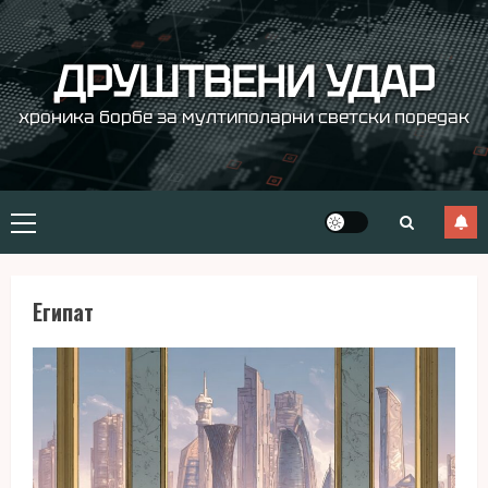
Skip
to
content
ДРУШТВЕНИ УДАР
хроника борбе за мултиполарни светски поредак
Primary
Menu
Египат