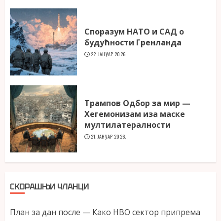
Споразум НАТО и САД о
будућности Гренланда
22. ЈАНУАР 2026.
Трампов Одбор за мир —
Хегемонизам иза маске
мултилатералности
21. ЈАНУАР 2026.
СКОРАШЊИ ЧЛАНЦИ
План за дан после — Како НВО сектор припрема