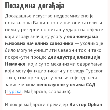
Позадина догађаја
Досадашње искуство недвосмислено је
показало да Вашингтон и његови сателити
немају резерви по питању удара на објекте
који играју значајну улогу у
економијама
њихових начелних савезника
— уколико је
било могуће уништити Северни ток и тако
покренути процес
деиндустријализације
Немачке
, који су то механизми одвраћања
који могу функционисати у погледу Турског
тока, тим пре када су земље које од њега
зависе махом
непослушне у очима САД
(
Турска
, Мађарска, Словачка).
И док је мађарски премијер
Виктор Орбан