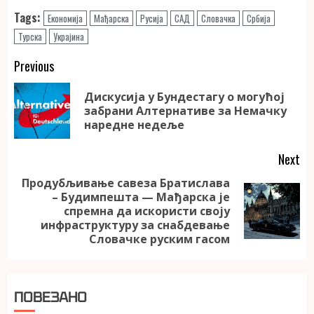
Tags:
Економија
Мађарска
Русија
САД
Словачка
Србија
Турска
Украјина
Continue
Previous
Reading
Дискусија у Бундестагу о могућој
Pr
забрани Алтернативе за Немачку
po
наредне недеље
Next
Продубљивање савеза Братислава
– Будимпешта — Мађарска је
Next
спремна да искористи своју
post:
инфраструктуру за снабдевање
Словачке руским гасом
ПОВЕЗАНО