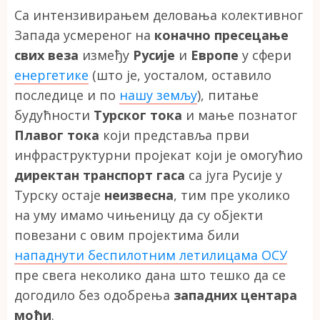
Са интензивирањем деловања колективног
Запада усмереног на
коначно пресецање
свих веза
између
Русије
и
Европе
у сфери
енергетике
(што је, уосталом, оставило
последице и по
нашу земљу
), питање
будућности
Турског тока
и мање познатог
Плавог тока
који представља први
инфраструктурни пројекат који је омогућио
директан транспорт гаса
са југа Русије у
Турску остаје
неизвесна
, тим пре уколико
на уму имамо чињеницу да су објекти
повезани с овим пројектима били
нападнути беспилотним летилицама ОСУ
пре свега неколико дана што тешко да се
догодило без одобрења
западних центара
моћи
.