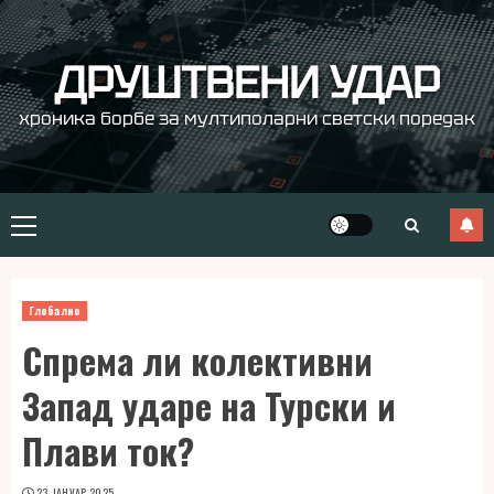
Skip
to
content
ДРУШТВЕНИ УДАР
хроника борбе за мултиполарни светски поредак
Primary
Menu
Глобално
Спрема ли колективни
Запад ударе на Турски и
Плави ток?
23. ЈАНУАР 2025.