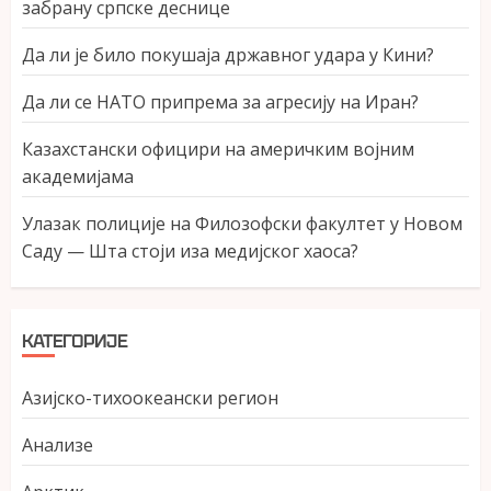
забрану српске деснице
Да ли је било покушаја државног удара у Кини?
Да ли се НАТО припрема за агресију на Иран?
Казахстански официри на америчким војним
академијама
Улазак полиције на Филозофски факултет у Новом
Саду — Шта стоји иза медијског хаоса?
КАТЕГОРИЈЕ
Азијско-тихоокеански регион
Анализе