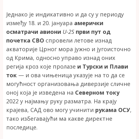
Једнако је индикативно и да су у периоду
између 18. и 20. јануара
амерички
осматрачи авиони
U-2S
први пут од
почетка СВО
спровели летове изнад
акваторије Црног мора јужно и југоисточно
од Крима, односно управо изнад оних
регија кроз које пролазе
и Турски и Плави
ток
— и ова чињеница указује на то да се
могућност организовања диверзије сличне
оној која је изведена на
Северном току
2022 у најмању руку разматра. На крају
крајева, САД ово могу учинити
рукама ОСУ
,
тако избегавајући ма какве директне
последице.