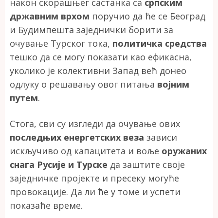
након скорашњег састанка са
српским
државним врхом
поручио да ће се Београд
и Будимпешта заједнички борити за
очување Турског тока,
политичка средства
тешко да се могу показати као ефикасна,
уколико је колективни Запад већ донео
одлуку о решавању овог питања
војним
путем
.
Стога, сви су изгледи да очување ових
последњих енергетских веза
зависи
искључиво од капацитета и воље
оружаних
снага Русије и Турске
да заштите своје
заједничке пројекте и пресеку могуће
провокације. Да ли ће у томе и успети
показаће време.