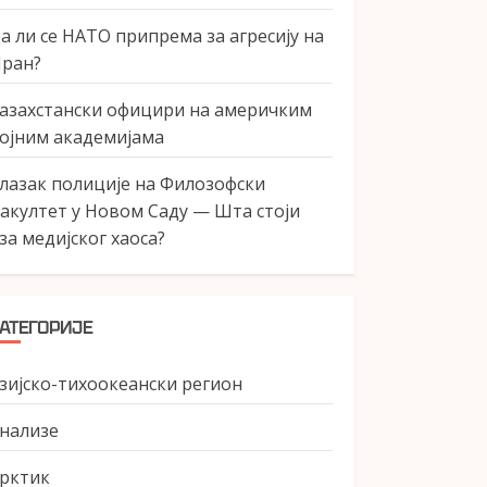
а ли се НАТО припрема за агресију на
ран?
азахстански официри на америчким
ојним академијама
лазак полиције на Филозофски
акултет у Новом Саду — Шта стоји
за медијског хаоса?
АТЕГОРИЈЕ
зијско-тихоокеански регион
нализе
рктик