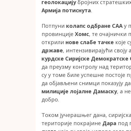
геолокацију
бројних стратешких 
Армија потиснута
.
Потпуни
колапс одбране САА
у 
провинције
Хомс
, те очајнички 
открили
нове слабе тачке
које 
државе
, интензивирајући своју 
курдске Сиријске Демократске 
да преузму контролу над терито
су у томе биле успешне постоје
да објављени снимци показују да
милиције лојалне Дамаску
, а н
добро.
Током јучерашњег дана, сиријска 
територије покрајине
Дара
под 