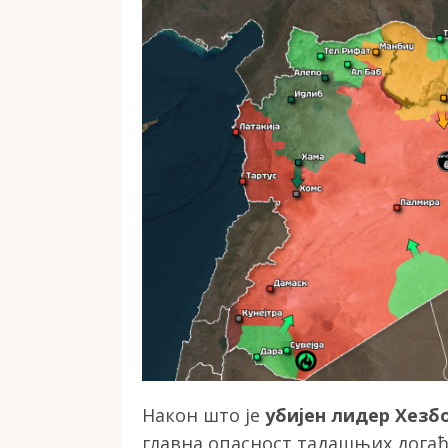
Након што је
убијен лидер Хезб
главна опасност тадашњих догађа