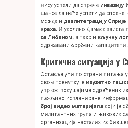
нису успели да спрече
инвазију 
шансе да неће успети да спрече
можда и
дезинтеграцију Сирије
краха
. И уколико Дамаск заиста
са Либаном
, а тако и
кључну лог
одржавани борбени капацитети 
Критична ситуација у С
Остављајући по страни питања уз
овом тренутку је
изузетно тешк
упркос покушајима одређених из
пажљиво испланиране информа
број видео материјала
који је 
милитантних група и њихових са
организација насталих из бивше