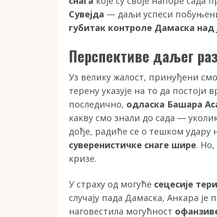
снага
које су своје напоре сада 
Сувејда
— даљи успеси побуњени
губитак контроле Дамаска над
Перспективе даљег раз
Уз велику жалост, принуђени см
терену указује на то да постоји 
последично,
одласка Башара Аса
какву смо знали до сада — уколик
дође, радиће се о тешком удару н
суверенистичке снаге шире
. Но
кризе.
У страху од могуће
сецесије тер
случају пада Дамаска, Анкара је 
наговестила могућност
офанзив