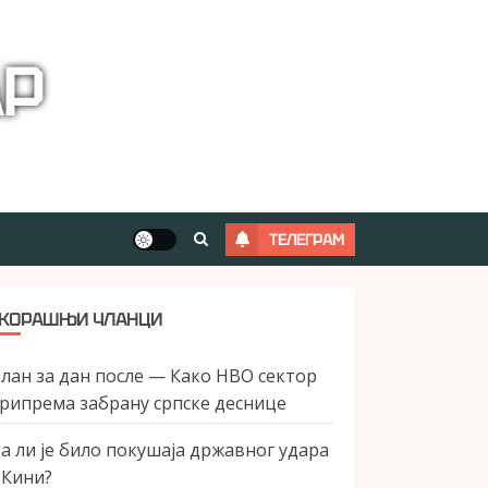
АР
ТЕЛЕГРАМ
КОРАШЊИ ЧЛАНЦИ
лан за дан после — Како НВО сектор
рипрема забрану српске деснице
а ли је било покушаја државног удара
 Кини?