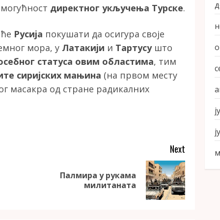
д
з могућност
директног укључења Турске
.
н
а ће
Русија
покушати да осигура своје
о
емног мора, у
Латакији
и
Тартусу
што
себног статуса овим областима
, тим
с
ите сиријских мањина
(на првом месту
г масакра од стране радикалних
а
ј
ј
Next
м
Палмира у рукама
Previous
Next
милитаната
post:
post: