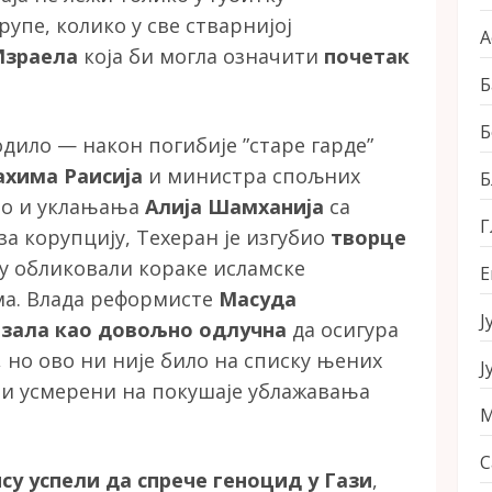
упе, колико у све стварнијој
А
Израела
која би могла означити
почетак
Б
Б
одило — након погибије ”старе гарде”
ахима Раисија
и министра спољних
Б
као и уклањања
Алија Шамханија
са
Г
а корупцију, Техеран је изгубио
творце
су обликовали кораке исламске
Е
ма. Влада реформисте
Масуда
Ј
азала као довољно одлучна
да осигура
, но ово ни није било на списку њених
Ј
или усмерени на покушаје ублажавања
М
С
су успели да спрече геноцид у Гази
,