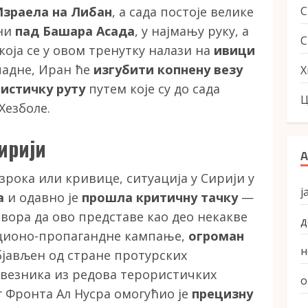
Израела на Либан
, а сада постоје велике
 ни
пад Башара Асада
, у најмању руку, а
С
која се у овом тренутку налази на
ивици
 падне, Иран ће
изгубити копнену везу
Х
истичку руту
путем које су до сада
Ц
Хезболе.
ирији
А
рока или кривице, ситуација у Сирији у
ј
а
и одавно је
прошла критичну тачку
—
вора да ово представе као део некакве
д
ционо-пропагандне кампање,
огроман
н
објављен од стране протурских
везника из редова терористичких
о
г Фронта Ал Нусра омогућио је
прецизну