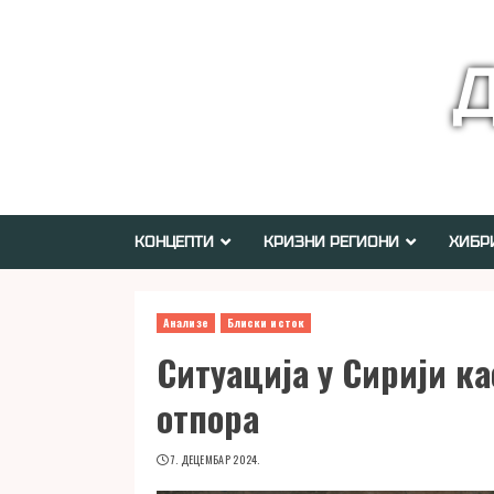
Skip
to
Д
content
КОНЦЕПТИ
КРИЗНИ РЕГИОНИ
ХИБР
Анализе
Блиски исток
Ситуација у Сирији к
отпора
7. ДЕЦЕМБАР 2024.