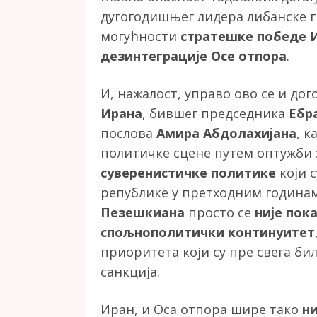
дугогодишњег лидера либанске гр
могућности
стратешке победе 
дезинтеграције Осе отпора
.
И, нажалост, управо ово се и дог
Ирана
, бившег председника
Ебр
послова
Амира Абдолахијана
, 
политичке сцене путем оптужби з
суверенистичке политике
који 
републике у претходним година
Пезешкиана
просто се
није пок
спољнополитички континуитет
приоритета који су пре свега б
санкција.
Иран, и Оса отпора шире тако
ни