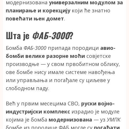
модернизована
универзалним модулом за
планирање и корекцију
који ће знатно
повећати њен домет
.
Шта је
ФАБ-3000
?
Бомба
ФАБ-3000
припада породици
авио-
бомби велике разорне моћи
совјетске
производње — у свом првобитном облику,
ове бомбе нису имале системе навођења
или управљања и погађале су циљеве у
слободном паду.
Већ у првим месецима СВО,
руски војно-
индустријски комплекс
израдио је модуле
којима је бомба
модернизована
— уз
УМПК
бомбе из породице ФАБ могле су
погађати