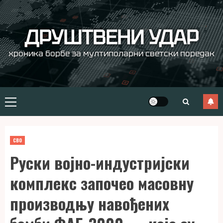
Skip
to
content
ДРУШТВЕНИ УДАР
хроника борбе за мултиполарни светски поредак
Primary
Menu
СВО
Руски војно-индустријски
комплекс започео масовну
производњу навођених