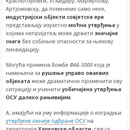
Красногоровки, Угљедару, Мариупољу,
Артјомовску, да поменемо само неке,
индустријски објекти совјетске ере
представљају изузетно
моћна утврђења
у
којима непријатељ може држати
значајне
снаге
без озбиљне опасности за њихову
ликвидацију.
Могућа примена бомбе
ФАБ-3000
која је
намењена за
рушење управо оваквих
објеката
може драматично променити ову
ситуацију и учинити
уобичајена утврђења
ОСУ далеко рањивијим
.
А, имајући на уму информације о изградњи
утврђене линије одбране ОСУ
на
територији
Харковске области
, сви су