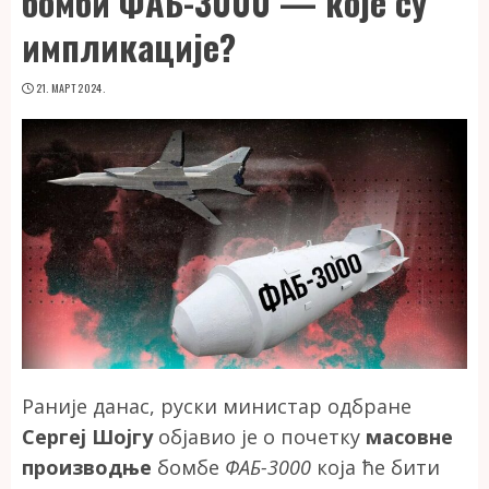
бомби ФАБ-3000 — које су
импликације?
21. МАРТ 2024.
Раније данас, руски министар одбране
Сергеј Шојгу
објавио је о почетку
масовне
производње
бомбе
ФАБ-3000
која ће бити