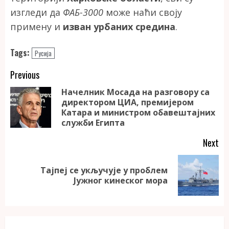
изгледи да
ФАБ-3000
може наћи своју
примену и
изван урбаних средина
.
Tags:
Русија
Continue
Previous
Reading
Начелник Мосада на разговору са
директором ЦИА, премијером
Pr
Катара и министром обавештајних
po
служби Египта
Next
Тајпеј се укључује у проблем
Next
Јужног кинеског мора
post: