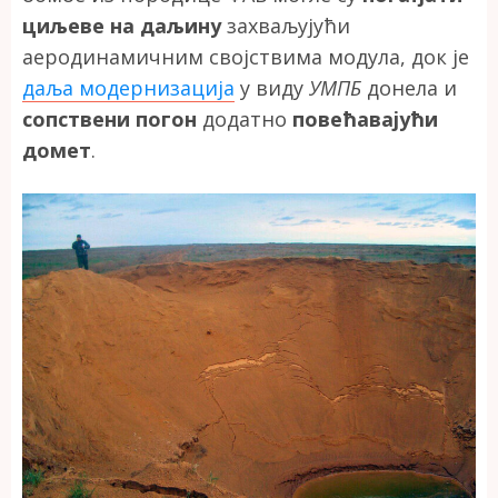
циљеве на даљину
захваљујући
аеродинамичним својствима модула, док је
даља модернизација
у виду
УМПБ
донела и
сопствени погон
додатно
повећавајући
домет
.