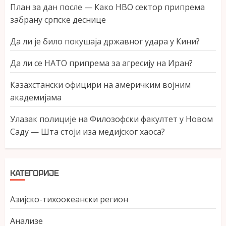
План за дан после — Како НВО сектор припрема
забрану српске деснице
Да ли је било покушаја државног удара у Кини?
Да ли се НАТО припрема за агресију на Иран?
Казахстански официри на америчким војним
академијама
Улазак полиције на Филозофски факултет у Новом
Саду — Шта стоји иза медијског хаоса?
КАТЕГОРИЈЕ
Азијско-тихоокеански регион
Анализе