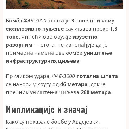
Бомба
ФАБ-3000
тешка је
3 тоне
при чему
експлозивно пуњење
сачињава преко
1,3
тоне
, чинећи ово оружје
изузетно
разорним
— стога, не изненађује да је
примарна намена ове бомбе
уништење
инфраструктурних циљева
.
Приликом удара,
ФАБ-3000
тотална штета
се наноси у кругу од
46 метара
, док је
пречник уништења циљева
260 метара
.
Импликације и значај
Како су показале борбе у Авдејевки,