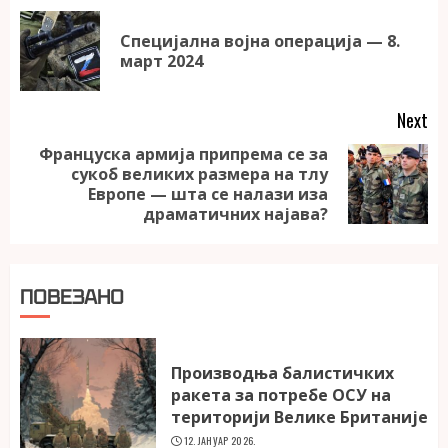
Reading
Специјална војна операција — 8.
Pr
март 2024
po
Next
Француска армија припрема се за
сукоб великих размера на тлу
Next
Европе — шта се налази иза
post:
драматичних најава?
ПОВЕЗАНО
Производња балистичких
ракета за потребе ОСУ на
територији Велике Британије
12. ЈАНУАР 2026.