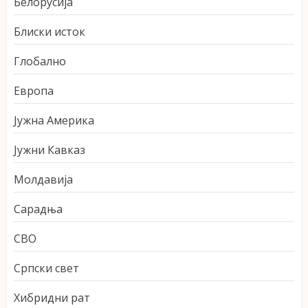
Белорусија
Блиски исток
Глобално
Европа
Јужна Америка
Јужни Кавказ
Молдавија
Сарадња
СВО
Српски свет
Хибридни рат