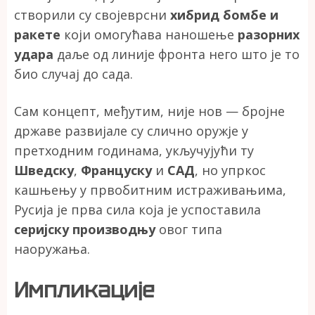
створили су својеврсни
хибрид бомбе и
ракете
који омогућава наношење
разорних
удара
даље од линије фронта него што је то
био случај до сада.
Сам концепт, међутим, није нов — бројне
државе развијале су слично оружје у
претходним годинама, укључујући ту
Шведску
,
Француску
и
САД
, но упркос
кашњењу у првобитним истраживањима,
Русија је прва сила која је успоставила
серијску производњу
овог типа
наоружања.
Импликације