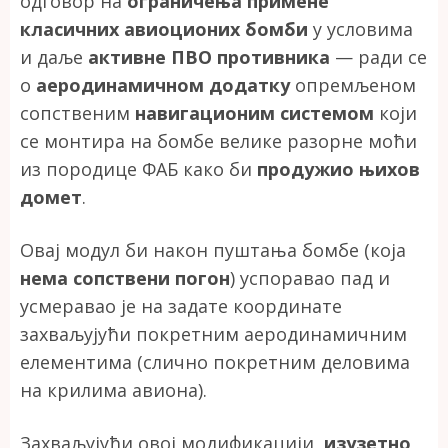
одговор на
ограничења примене
класичних авиоционих бомби
у условима
и даље
активне ПВО противника
— ради се
о
аеродинамичном додатку
опремљеном
сопственим
навигационим системом
који
се монтира на бомбе велике разорне моћи
из породице ФАБ како би
продужио њихов
домет
.
Овај модул би након пуштања бомбе (која
нема сопствени погон
) успоравао пад и
усмеравао је на задате координате
захваљујући покретним аеродинамичним
елементима (слично покретним деловима
на крилима авиона).
Захваљујући овој модификацији,
изузетно