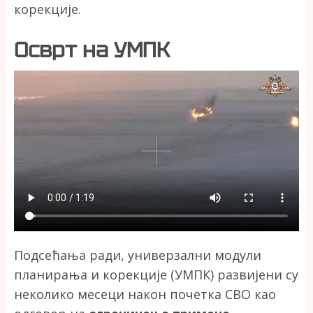
корекције.
Осврт на УМПК
Подсећања ради, универзални модули
планирања и корекције (УМПК) развијени су
неколико месеци након почетка СВО као