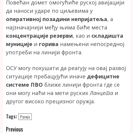
Повећан домет омогућиће руској авијацији
да наноси ударе по циљевима у
оперативној позадини непријатеља
, а
најзначајнији међу њима биће места
концентрације резерви
, као и
складишта
муниције
и
горива
намењени непосредној
употреби на линији фронта.
ОСУ могу покушати да реагују на овај развој
ситуације пребацујући иначе
дефицитне
системе ПВО
ближе линији фронта где се
они могу наћи на мети руских
Ланцета
и
другог високо прецизног оружја.
Tags:
Русија
Continue
Previous