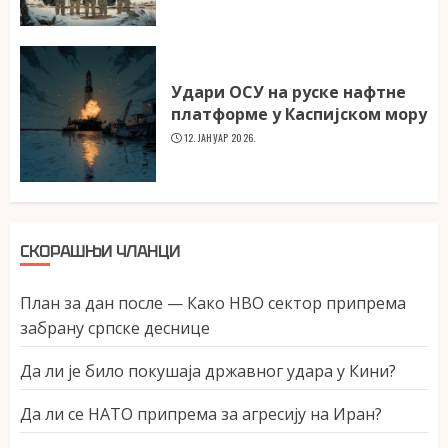
Удари ОСУ на руске нафтне
платформе у Каспијском мору
12. ЈАНУАР 2026.
СКОРАШЊИ ЧЛАНЦИ
План за дан после — Како НВО сектор припрема
забрану српске деснице
Да ли је било покушаја државног удара у Кини?
Да ли се НАТО припрема за агресију на Иран?