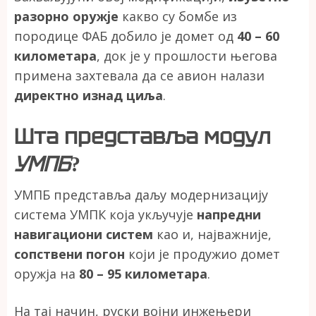
разорно оружје
какво су бомбе из
породице ФАБ добило је домет од
40 – 60
километара
, док је у прошлости његова
примена захтевала да се авион налази
директно изнад циља
.
Шта представља модул
УМПБ
?
УМПБ представља даљу модернизацију
система УМПК која укључује
напредни
навигациони систем
као и, најважније,
сопствени погон
који је продужио домет
оружја на
80 – 95 километара
.
На тај начин, руски војни инжењери