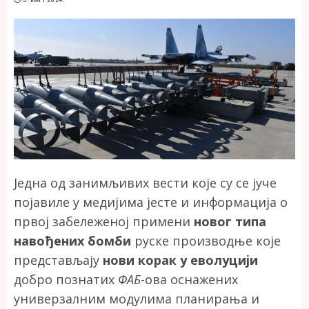
Једна од занимљивих вести које су се јуче
појавиле у медијима јесте и информација о
првој забележеној примени
новог типа
навођених бомби
руске производње које
представљају
нови корак у еволуцији
добро познатих
ФАБ
-ова оснажених
универзалним модулима планирања и