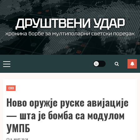
Skip
to
content
ДРУШТВЕНИ УДАР
хроника борбе за мултиполарни светски поредак
Primary
Menu
СВО
Ново оружје руске авијације
— шта је бомба са модулом
УМПБ
9. МАРТ 2024.