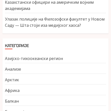
Казахстански официри на америчким војним
академијама
Улазак полиције на Филозофски факултет у Новом
Саду — Шта стоји иза медијског хаоса?
КАТЕГОРИЈЕ
Азијско-тихоокеански регион
Анализе
Арктик
Африка
Балкан