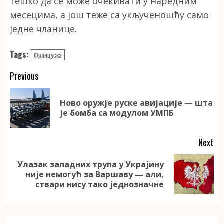
тешко да се може очекивати у наредним
месецима, а још теже са укљученошћу само
једне чланице.
Tags:
Француска
Continue
Previous
Reading
Ново оружје руске авијације — шта
Pr
је бомба са модулом УМПБ
po
Next
Улазак западних трупа у Украјину
Next
није немогућ за Варшаву — али,
post:
ствари нису тако једнозначне