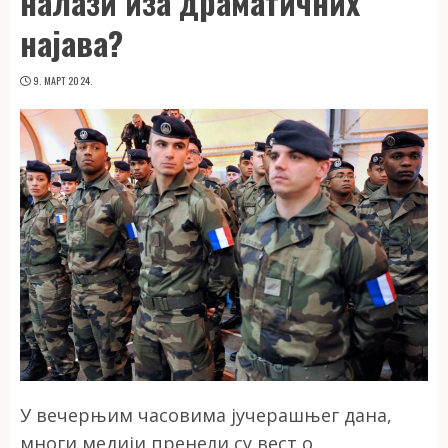
налази иза драматичних
најава?
9. МАРТ 2024.
У вечерњим часовима јучерашњег дана,
многи медији пренели су вест о