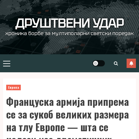
Skip
to
content
ДРУШТВЕНИ УДАР
хроника борбе за мултиполарни светски поредак
Primary
Menu
Европа
Француска армија припрема
се за сукоб великих размера
на тлу Европе — шта се