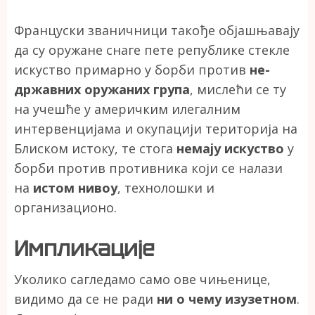
Француски званичници такође објашњавају
да су оружане снаге пете републике стекле
искуство примарно у борби против
не-
државних оружаних група
, мислећи се ту
на учешће у америчким илегалним
интервенцијама и окупацији територија на
Блиском истоку, те стога
немају искуство
у
борби против противника који се налази
на
истом нивоу
, технолошки и
организационо.
Импликације
Уколико сагледамо само ове чињенице,
видимо да се не ради
ни о чему изузетном
.