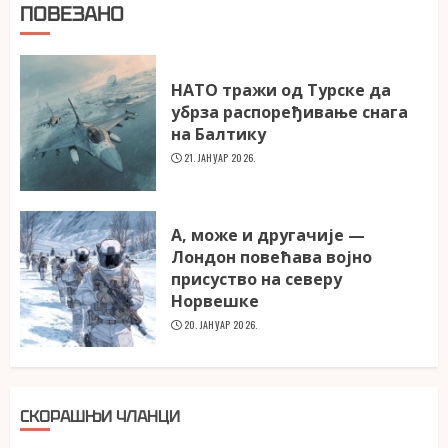
ПОВЕЗАНО
НАТО тражи од Турске да
убрза распоређивање снага
на Балтику
21. ЈАНУАР 2026.
А, може и другачије —
Лондон повећава војно
присуство на северу
Норвешке
20. ЈАНУАР 2026.
СКОРАШЊИ ЧЛАНЦИ