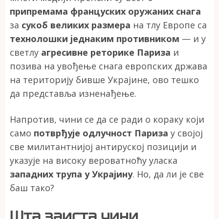
припремама француских оружаних снага
за
сукоб великих размера
на тлу Европе са
технолошки једнаким противником
— и у
светлу
агресивне реторике Париза
и
позива на увођење снага европских држава
на територију бивше Украјине, ово тешко
да представља изненађење.
Напротив, чини се да се ради о кораку који
само
потврђује одлучност Париза
у својој
све милитантнијој антируској позицији и
указује на високу вероватноћу уласка
западних трупа у Украјину
. Но, да ли је све
баш тако?
Шта заиста чини