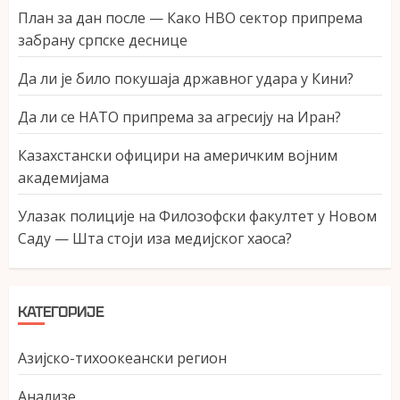
План за дан после — Како НВО сектор припрема
забрану српске деснице
Да ли је било покушаја државног удара у Кини?
Да ли се НАТО припрема за агресију на Иран?
Казахстански официри на америчким војним
академијама
Улазак полиције на Филозофски факултет у Новом
Саду — Шта стоји иза медијског хаоса?
КАТЕГОРИЈЕ
Азијско-тихоокеански регион
Анализе