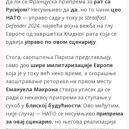
Да ли се Француска припрема за
рат са
Русијом
? Несумњиво да
да
, но то чини
цео
НАТО
— управо сада у току је
Steadfast
Defender 2024
, највећа војна вежба на тлу
Европе од завршетка Хладног рата која се
одвија
управо по овом сценарију
.
Стога, саопштења Париза представљају
само део
шире милитаризације Европе
која је у току већ неко време, а скорашње
заоштравање реторике на првом месту
Емануела Макрона
ствара утисак да се
ради о некаквој припреми за ступање у
сукоб у
блиској будућности
. Ово међутим,
није случај — НАТО се несумњиво
припрема
за овај сценарио
, но његова реализација