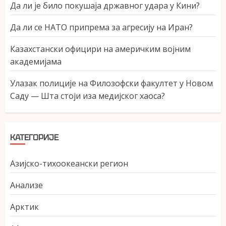
Да ли је било покушаја државног удара у Кини?
Да ли се НАТО припрема за агресију на Иран?
Казахстански официри на америчким војним
академијама
Улазак полиције на Филозофски факултет у Новом
Саду — Шта стоји иза медијског хаоса?
КАТЕГОРИЈЕ
Азијско-тихоокеански регион
Анализе
Арктик