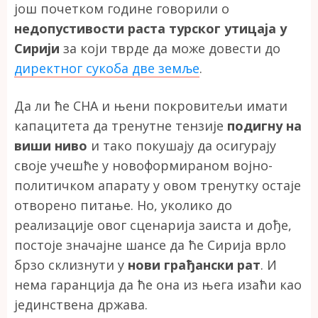
још почетком године говорили о
недопустивости раста турског утицаја у
Сирији
за који тврде да може довести до
директног сукоба две земље
.
Да ли ће СНА и њени покровитељи имати
капацитета да тренутне тензије
подигну на
виши ниво
и тако покушају да осигурају
своје учешће у новоформираном војно-
политичком апарату у овом тренутку остаје
отворено питање. Но, уколико до
реализације овог сценарија заиста и дође,
постоје значајне шансе да ће Сирија врло
брзо склизнути у
нови грађански рат
. И
нема гаранција да ће она из њега изаћи као
јединствена држава.