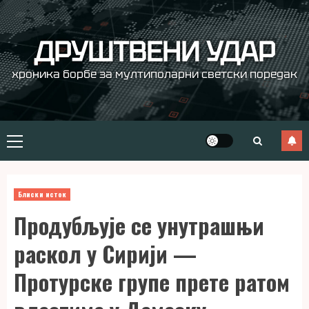
Skip
to
content
ДРУШТВЕНИ УДАР
хроника борбе за мултиполарни светски поредак
Primary
Menu
Блиски исток
Продубљује се унутрашњи
раскол у Сирији —
Протурске групе прете ратом