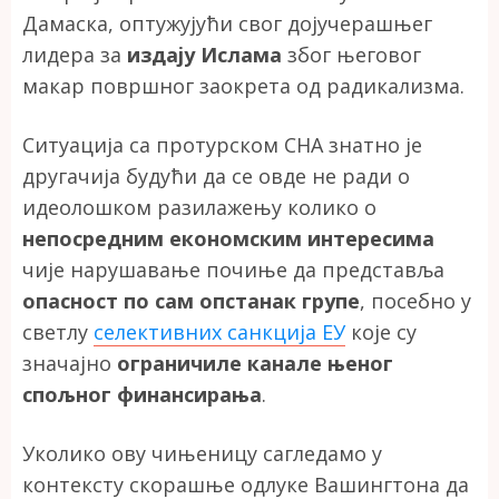
Дамаска, оптужујући свог дојучерашњег
лидера за
издају Ислама
због његовог
макар површног заокрета од радикализма.
Ситуација са протурском СНА знатно је
другачија будући да се овде не ради о
идеолошком разилажењу колико о
непосредним економским интересима
чије нарушавање почиње да представља
опасност по сам опстанак групе
, посебно у
светлу
селективних санкција ЕУ
које су
значајно
ограничиле канале њеног
спољног финансирања
.
Уколико ову чињеницу сагледамо у
контексту скорашње одлуке Вашингтона да