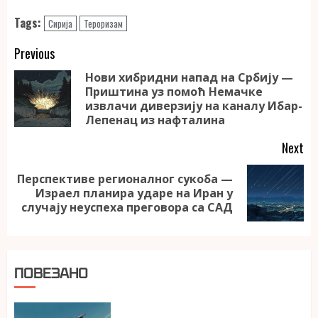
Tags:
Сирија
Тероризам
Continue
Previous
Reading
Нови хибридни напад на Србију —
Приштина уз помоћ Немачке
Pr
извлачи диверзију на каналу Ибар-
po
Лепенац из нафталина
Next
Перспективе регионалног сукоба —
Next
Израел планира ударе на Иран у
post:
случају неуспеха преговора са САД
ПОВЕЗАНО