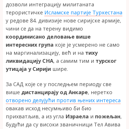
дозволи интеграцију милитаната
терористичке
Исламске партије Туркестана
у редове 84. дивизије нове сиријске армије,
чини се да на терену видимо
координисано деловање више
интересних група
које је усмерено не само
на маргинализацију, већ и на
тиху
ликвидацију СНА
, а самим тим и
турског
утицаја у Сирији
шире.
За САД које се у последњем периоду све
више
дистанцирају од Анкаре
, неретко
отворено делујући против њених интереса
овакав исход несумњиво би био
прихватљив, а из угла
Израела
и
пожељан
,
будући да су високи званичници Тел Авива