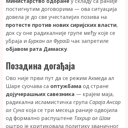
Министарство одбране
у складу са раније
постигнутим договорима — ова ситуација
довела је до све учесталијих позива на
протесте против нових сиријских власти
,
док су оне радикалније групе међу које се
убраја и
Буркан ал Фурат
чак запретиле
објавом рата Дамаску
.
Позадина догађаја
Ово није први пут да се режим Ахмеда ал
Шаре суочава са
оптужбама
од стране
дојучерашњих савезника
— крајем маја,
радикална исламистичка група
Сараја Ансар
ал Суна
која се три месеца раније одвојила
од формално распуштене
Тахрир ал Шам
оштро је критиковала политику званичног