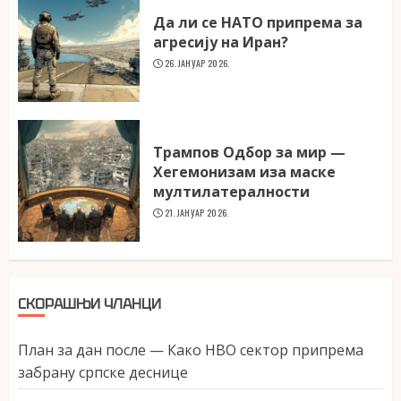
Да ли се НАТО припрема за
агресију на Иран?
26. ЈАНУАР 2026.
Трампов Одбор за мир —
Хегемонизам иза маске
мултилатералности
21. ЈАНУАР 2026.
СКОРАШЊИ ЧЛАНЦИ
План за дан после — Како НВО сектор припрема
забрану српске деснице