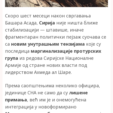
Скоро шест месеци након свргавања
Башара Асада,
Сирија
није ништа ближе
стабилизацији — штавише, иначе
фрагментаран политички пејзаж суочава се
са
новим унутрашњим тензијама
које су
последица
маргинализације протурских
група
из редова Сиријске Националне
Армије од стране нових власти под
лидерством Ахмеда ал Шаре.
Према саопштењима неколико официра,
јединице СНА не само да су
лишене
примања
, већ им је и онемогућена
интеграција у новоформирано