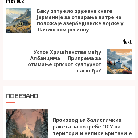
Continue
Previous
Reading
Баку оптужио оружане снаге
Јерменије за отварање ватре на
Pr
положаје азербејџанске војске у
po
Лачинском региону
Next
Успон Хришћанства међу
Албанцима — Припрема за
Next
отимање српског културног
post:
наслеђа?
ПОВЕЗАНО
Производња балистичких
ракета за потребе ОСУ на
територији Велике Британије