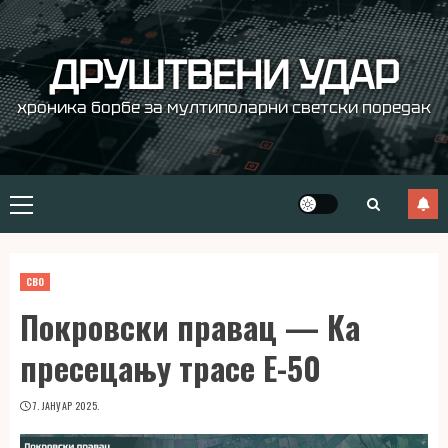
Skip
to
content
ДРУШТВЕНИ УДАР
хроника борбе за мултиполарни светски поредак
Primary
Menu
СВО
Покровски правац — Ка
пресецању трасе Е-50
7. ЈАНУАР 2025.