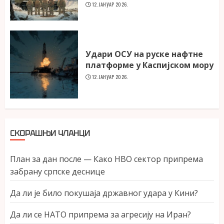
12. ЈАНУАР 2026.
Удари ОСУ на руске нафтне
платформе у Каспијском мору
12. ЈАНУАР 2026.
СКОРАШЊИ ЧЛАНЦИ
План за дан после — Како НВО сектор припрема
забрану српске деснице
Да ли је било покушаја државног удара у Кини?
Да ли се НАТО припрема за агресију на Иран?