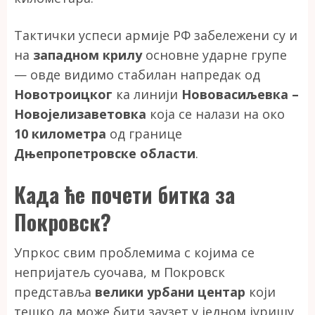
Тактички успеси армије РФ забележени су и
на
западном крилу
основне ударне групе
— овде видимо стабилан напредак од
Новотроицког
ка линији
Нововасиљевка –
Новојелизаветовка
која се налази на око
10 километра
од границе
Дњепропетровске области
.
Када ће почети битка за
Покровск?
Упркос свим проблемима с којима се
непријатељ суочава, м Покровск
представља
велики урбани центар
који
тешко да може бити заузет у једном јуришу