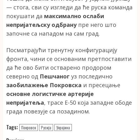
— стога, сви су изгледи да ће руска команда
покушати да
максимално ослаби
непријатељску одбрану
пре него што
започне са нападом на сам град.
Посматрајући тренутну конфигурацију
фронта, чини се основаним претпоставити
да ће ово бити остварено продором
северно од
Пешчаног
уз последично
заобилажење Покровска
и пресецање
основне логистичке артерије
непријатеља
, трасе Е-50 која западне ободе
града повезује са позадином.
Tags:
Покровск
Русија
Украјина