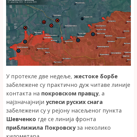
У протекле две недеље,
жестоке борбе
забележене су практично дуж читаве линије
контакта на
покровском правцу
, а
најзначајнији
успеси руских снага
забележени су у рејону насељеног пункта
Шевченко
где се линија фронта
приближила Покровску
за неколико
километара.