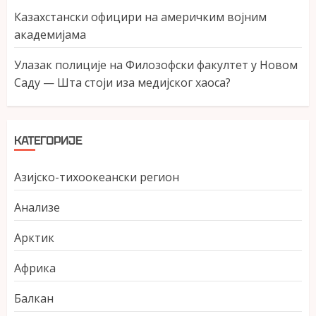
Казахстански официри на америчким војним
академијама
Улазак полиције на Филозофски факултет у Новом
Саду — Шта стоји иза медијског хаоса?
КАТЕГОРИЈЕ
Азијско-тихоокеански регион
Анализе
Арктик
Африка
Балкан