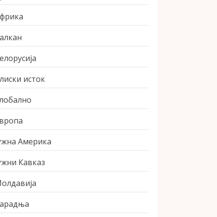
фрика
алкан
елорусија
лиски исток
лобално
вропа
ужна Америка
ужни Кавказ
олдавија
арадња