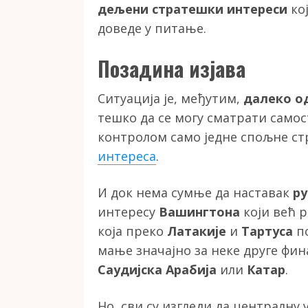
дељени стратешки интереси
кој
доведе у питање.
Позадина изјава
Ситуација је, међутим,
далеко о
тешко да се могу сматрати самос
контролом само једне спољне ст
интереса
.
И док нема сумње да наставак
ру
интересу
Вашингтона
који већ 
која преко
Латакије
и
Тартуса
по
мање значајно за неке друге фин
Саудијска Арабија
или
Катар
.
Но, сви су изгледи да централну 