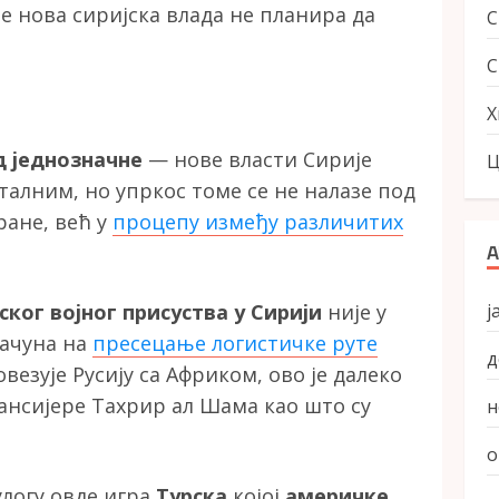
е нова сиријска влада не планира да
С
Х
д једнозначне
— нове власти Сирије
Ц
талним, но упркос томе се не налазе под
ране, већ у
процепу између различитих
А
ј
ског војног присуства у Сирији
није у
рачуна на
пресецање логистичке руте
д
везује Русију са Африком, ово је далеко
ансијере Тахрир ал Шама као што су
н
о
улогу овде игра
Турска
којој
америчке