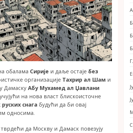
А
Б
Б
Б
Г
а обалама
Сирије
и даље остаје
без
Е
ристичке организације
Тахрир ал Шам
и
Ј
 у Дамаску
Абу Мухамед ал Џавлани
ручујући на нова власт блискоисточне
Ј
 руских снага
будући да би овај
М
им односима.
С
 тврдећи да Москву и Дамаск повезују