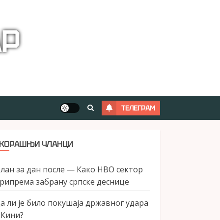
АР
ТЕЛЕГРАМ
КОРАШЊИ ЧЛАНЦИ
лан за дан после — Како НВО сектор
рипрема забрану српске деснице
а ли је било покушаја државног удара
 Кини?