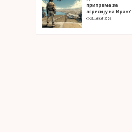
припрема за
агресију на Иран?
26. ЈАНУАР 2026.