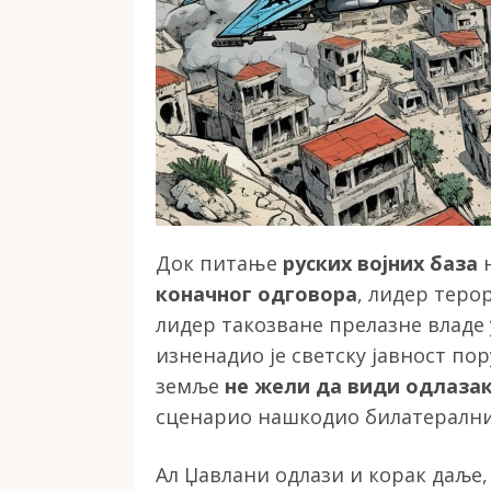
Док питање
руских војних база
н
коначног одговора
, лидер теро
лидер такозване прелазне владе
изненадио је светску јавност по
земље
не жели да види одлазак
сценарио нашкодио билатералн
Ал Џавлани одлази и корак даље,