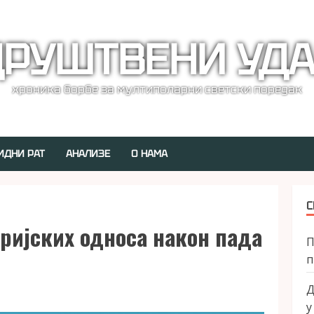
РУШТВЕНИ УД
хроника борбе за мултиполарни светски поредак
ИДНИ РАТ
АНАЛИЗЕ
О НАМА
С
ријских односа након пада
П
п
Д
у