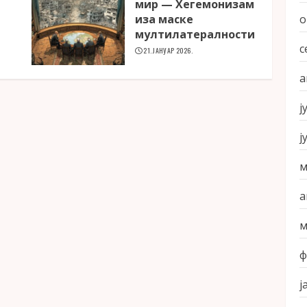
мир — Хегемонизам
иза маске
о
мултилатералности
с
21. ЈАНУАР 2026.
а
ј
ј
м
а
м
ф
ј