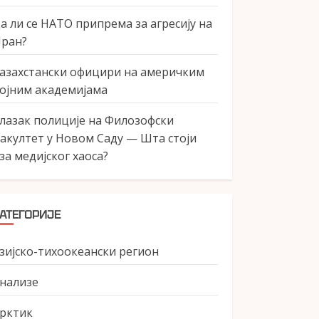
а ли се НАТО припрема за агресију на
ран?
азахстански официри на америчким
ојним академијама
лазак полиције на Филозофски
акултет у Новом Саду — Шта стоји
за медијског хаоса?
АТЕГОРИЈЕ
зијско-тихоокеански регион
нализе
рктик