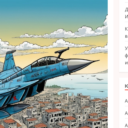
Д
И
К
в
У
ф
и
К
А
А
А