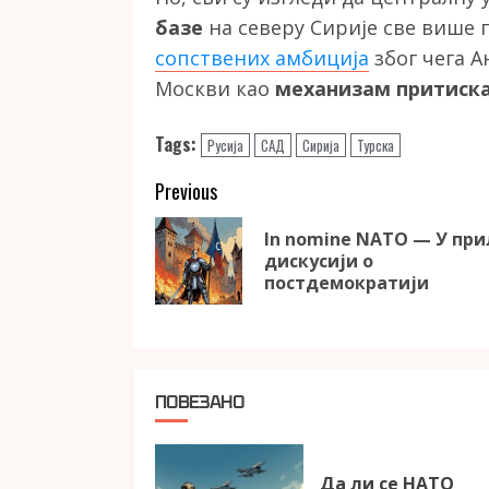
базе
на северу Сирије све више
сопствених амбиција
због чега 
Москви као
механизам притиск
Tags:
Русија
САД
Сирија
Турска
Continue
Previous
Reading
In nomine NATO — У при
дискусији о
постдемократији
ПОВЕЗАНО
Да ли се НАТО