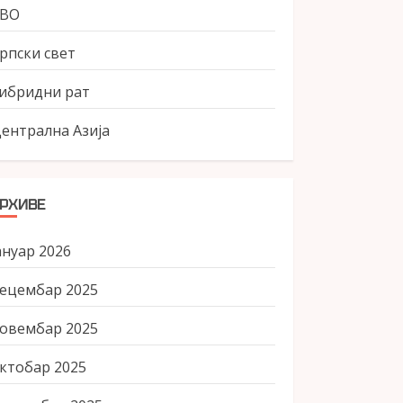
СВО
рпски свет
ибридни рат
ентрална Азија
РХИВЕ
ануар 2026
ецембар 2025
овембар 2025
ктобар 2025