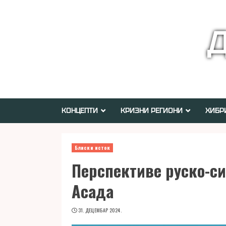
Skip
to
Д
content
КОНЦЕПТИ
КРИЗНИ РЕГИОНИ
ХИБР
Блиски исток
Перспективе руско-си
Асада
31. ДЕЦЕМБАР 2024.