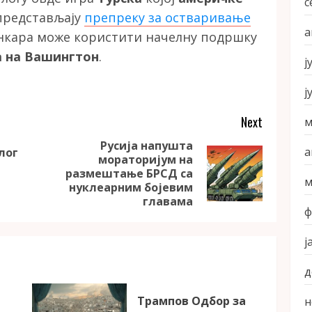
с
 представљају
препреку за остваривање
а
Анкара може користити начелну подршку
а на Вашингтон
.
ј
ј
Next
м
Русија напушта
а
лог
мораторијум на
Previous
Next
размештање БРСД са
post:
м
post:
нуклеарним бојевим
главама
ф
ј
д
Трампов Одбор за
н