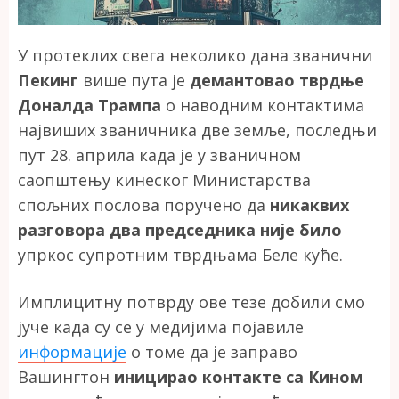
У протеклих свега неколико дана званични
Пекинг
више пута је
демантовао тврдње
Доналда Трампа
о наводним контактима
највиших званичника две земље, последњи
пут 28. априла када је у званичном
саопштењу кинеског Министарства
спољних послова поручено да
никаквих
разговора два председника није било
упркос супротним тврдњама Беле куће.
Имплицитну потврду ове тезе добили смо
јуче када су се у медијима појавиле
информације
о томе да је заправо
Вашингтон
иницирао контакте са Кином