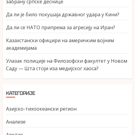
забрану српске деснице
Да ли је било покушаја државног удара у Кини?
Да ли се НАТО припрема за агресију на Иран?
Казахстански официри на америчким војним
академијама
Улазак полиције на Филозофски факултет у Новом
Саду — Шта стоји иза медијског хаоса?
КАТЕГОРИЈЕ
Азијско-тихоокеански регион
Анализе
Арктик