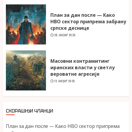
План за дан после — Како
НВО сектор припрема забрану
српске деснице
28. ЈАНУАР 2026.
Масовни контрамитинг
иранских власти у светлу
вероватне агресије
13. ЈАНУАР 2026.
СКОРАШЊИ ЧЛАНЦИ
План за дан после — Како НВО сектор припрема