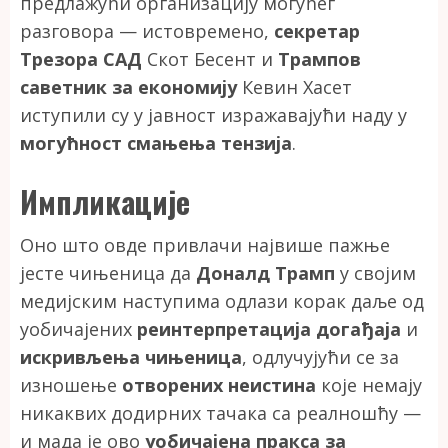
предлажући организацију могућег
разговора — истовремено,
секретар
Трезора САД
Скот Бесент и
Трампов
саветник за економију
Кевин Хасет
иступили су у јавност изражавајући наду у
могућност смањења тензија
.
Импликације
Оно што овде привлачи највише пажње
јесте чињеница да
Доналд Трамп
у својим
медијским наступима одлази корак даље од
уобичајених
реинтерпретација догађаја
и
искривљења чињеница
, одлучујући се за
изношење
отворених неистина
које немају
никаквих додирних тачака са реалношћу —
и мада је ово
уобичајена пракса за