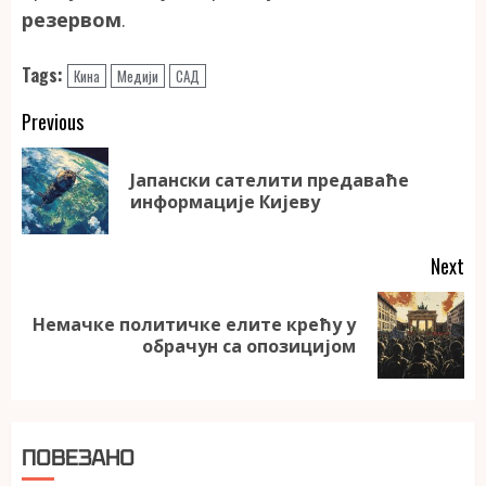
резервом
.
Tags:
Кина
Медији
САД
Continue
Previous
Reading
Јапански сателити предаваће
Pr
информације Кијеву
po
Next
Немачке политичке елите крећу у
Next
обрачун са опозицијом
post:
ПОВЕЗАНО