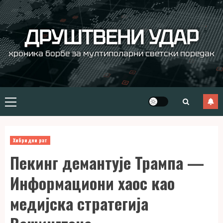
Skip
to
content
ДРУШТВЕНИ УДАР
хроника борбе за мултиполарни светски поредак
Primary
Menu
Хибридни рат
Пекинг демантује Трампа —
Информациони хаос као
медијска стратегија