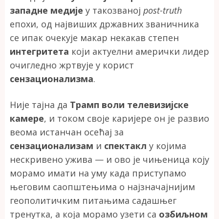
западне медије
у такозваној
post-truth
епохи, од највиших државних званичника
се ипак очекује макар некакав степен
интегритета
који актуелни амерички лидер
очигледно жртвује у корист
сензационализма
.
Није тајна да
Трамп воли телевизијске
камере
, и током своје каријере он је развио
веома истанчан осећај за
сензационализам
и
спектакл
у којима
нескривено ужива — и ово је чињеница коју
морамо имати на уму када приступамо
његовим саопштењима о најзначајнијим
геополитичким питањима садашњег
тренутка, а која морамо узети са
озбиљном