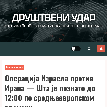
Skip
to
content
ДРУШТВЕНИ УДАР
хроника борбе за мултиполарни светски поредак
Primary
Menu
Блиски исток
Операција Израела против
Ирана — Шта је познато до
12:00 по средњеевропском