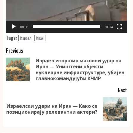
00:00
01:14
Tags:
Израел
Иран
Continue
Previous
Reading
Израел извршио масовни удар на
Иран — Уништени објекти
Pr
нуклеарне инфраструктуре, убијен
po
главнокомандујући КЧИР
Next
Израелски удари на Иран — Како се
Next
позиционирају релевантни актери?
post: