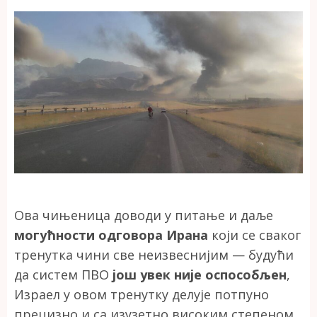
Ова чињеница доводи у питање и даље
могућности одговора Ирана
који се сваког
тренутка чини све неизвеснијим — будући
да систем ПВО
још увек није оспособљен
,
Израел у овом тренутку делује потпуно
прецизно и са изузетно високим степеном