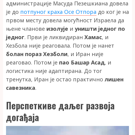
администрације Масуда Пезешкиана довела
је до
потпуног краха Осе Отпора
до ког је на
првом месту довела могућност Израела да
њене чланове
изолује
и
уништи једног по
једног
. Први је ликвидиран
Хамас
, и
Хезбола није реаговала. Потом је нанет
болан пораз Хезболи
, и Иран није
реаговао. Потом је
пао Башар Асад
, и
логистика није адаптирана. До тог
тренутка, Иран је остао практично
лишен
савезника
.
Перспеткиве даљег развоја
догађаја
Прегледач