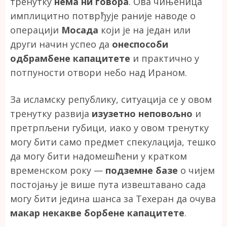
тренутку
нема ни говора
. Ова чињеница
имплицитно потврђује раније наводе о
операцији
Мосада
који је на један или
други начин успео да
онеспособи
одбрамбене капацитете
и практично у
потпуности отвори небо над Ираном.
За исламску републику, ситуација се у овом
тренутку развија
изузетно неповољно
и
претрпљени губици, иако у овом тренутку
могу бити само предмет спекулација, тешко
да могу бити надомешћени у кратком
временском року —
подземне базе
о чијем
постојању је више пута извештавано сада
могу бити једина шанса за Техеран да очува
макар некакве борбене капацитете
.