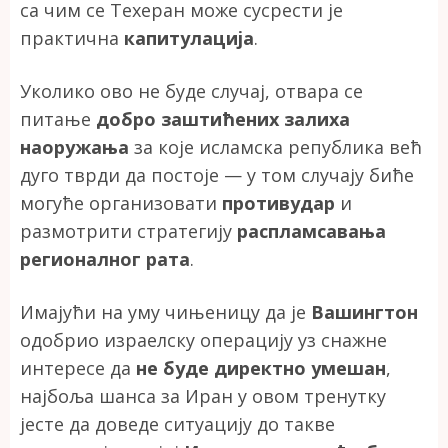
са чим се Техеран може сусрести је
практична
капитулација
.
Уколико ово не буде случај, отвара се
питање
добро заштићених залиха
наоружања
за које исламска република већ
дуго тврди да постоје — у том случају биће
могуће организовати
противудар
и
размотрити стратегију
распламсавања
регионалног рата
.
Имајући на уму чињеницу да је
Вашингтон
одобрио израелску операцију уз снажне
интересе да
не буде директно умешан
,
најбоља шанса за Иран у овом тренутку
јесте да доведе ситуацију до такве