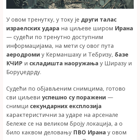
У овом тренутку, у току је
други талас
израелских удара
на циљеве широм
Ирана
— судећи по тренутно доступним
информацијама, на мети су овог пута
аеродроми
у Керманшаху и Тебризу,
базе
КЧИР
и
складишта наоружања
у Ширазу и
Боруџедрду.
Судећи по објављеним снимцима, готово
сви циљеви
успешно су поражени
—
снимци
секундарних експлозија
карактеристични за ударе на арсенале
бележе се на великом броју локација, а о
било каквом деловању
ПВО Ирана
у овом