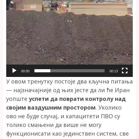
00:00
00:13
У овом тренутку постоје два кључна питања
— најзначајније од њих јесте да ли ће Иран
уопште
успети да поврати контролу над
својим ваздушним простором
. Уколико
ово не буде случај, и капацитети ПВО су
толико смањени да више не могу
функционисати као јединствен систем, све