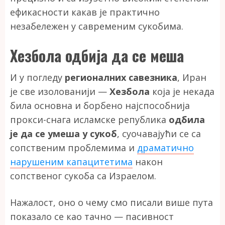
ефикасности какав је практично
незабележен у савременим сукобима.
Хезбола одбија да се меша
И у погледу
регионалних савезника
, Иран
је све изолованији —
Хезбола
која је некада
била основна и борбено најспособнија
прокси-снага исламске република
одбила
је да се умеша у сукоб
, суочавајући се са
сопственим проблемима и
драматично
нарушеним капацитетима
након
сопственог сукоба са Израелом.
Нажалост, оно о чему смо писали више пута
показало се као тачно — пасивност