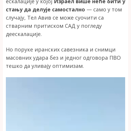
ескалације у којој
Израел више неће бити у
стању да делује самостално
— само у том
случају, Тел Авив се може суочити са
стварним притиском САД у погледу
деескалације.
Но поруке иранских савезника и снимци
масовних удара без и једног одговора ПВО
тешко да уливају оптимизам.
Прегледач
видео
записа