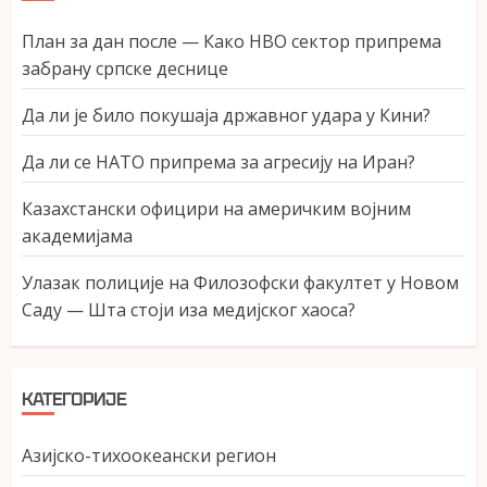
План за дан после — Како НВО сектор припрема
забрану српске деснице
Да ли је било покушаја државног удара у Кини?
Да ли се НАТО припрема за агресију на Иран?
Казахстански официри на америчким војним
академијама
Улазак полиције на Филозофски факултет у Новом
Саду — Шта стоји иза медијског хаоса?
КАТЕГОРИЈЕ
Азијско-тихоокеански регион